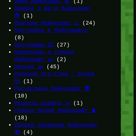
Обои Майнкрафт 📔
(1)
Ошибки и Баги Майнкрафт
🐞
(1)
Плагины Майнкрафт ♨️
(24)
Постройки в Майнкрафте
(8)
Программы ⌨️
(27)
Промокоды и Скидки
Майнкрафт 🎫
(2)
Прочее 🧱
(45)
Раздачи Игр Стим / Steam
🎲
(1)
Ресурспаки Майнкрафт 📚
(10)
Рецепты Крафта 🪚
(1)
Сборки Модов Майнкрафт 🧳
(18)
Сборки Серверов Майнкрафт
🎁
(4)