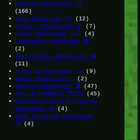
Сервера Майнкрафт 🛜
(166)
Сиды Майнкрафт 🌱
(12)
Скачать Майнкрафт 🔽
(7)
Скины Майнкрафт 🤹🏻
(4)
Скриншоты Майнкрафт 📸
(2)
Текстурпаки Майнкрафт 🖼️
(11)
Утилиты Майнкрафт ✂️
(9)
Фишки Майнкрафт ⭐
(2)
Хостинг Майнкрафт 🖥️
(47)
Читы и Конфиги 🧑🏻‍💻
(45)
Шаблоны, Сайты и Скрипты
Майнкрафт ⚙️
(4)
Ядра Серверов Майнкрафт
🚰
(4)