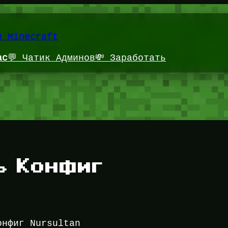
и Minecraft
ас
💬 Чатик Админов
💸 Заработать
ь Конфиг
онфиг Nursultan