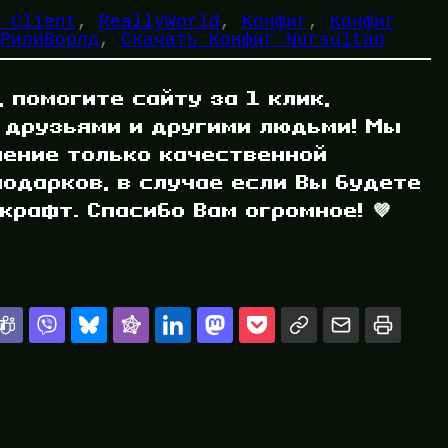
 Client
, 
ReallyWorld
, 
Конфиг
, 
Конфиг
РилиВорлд
, 
Скачать Конфиг Nursultan
, помогите сайту за 1 клик,
 друзьями и другими людьми! Мы
ление только качественной
одарков, в случае если Вы будете
рафт. Спасибо Вам огромное! 💜