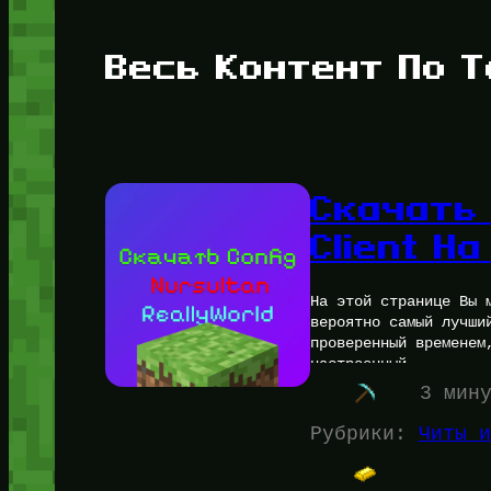
Весь Контент По Т
Скачать 
Client Н
На этой странице Вы 
вероятно самый лучши
проверенный временем
настроенный…
3 мин
Рубрики:
Читы и