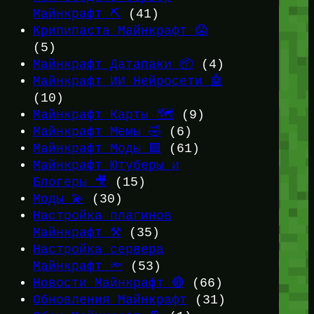
Майнкрафт ⛏️
(41)
Крипипаста Майнкрафт 😱
(5)
Майнкрафт Датапаки 📦
(4)
Майнкрафт ИИ Нейросети 🤖
(10)
Майнкрафт Карты 🗺️
(9)
Майнкрафт Мемы 🤣
(6)
Майнкрафт Моды 🟩
(61)
Майнкрафт Ютуберы и
Блогеры 🎥
(15)
Моды 💫
(30)
Настройка плагинов
Майнкрафт ⚒️
(35)
Настройка сервера
Майнкрафт 🔦
(53)
Новости Майнкрафт 🔴
(66)
Обновления Майнкрафт
(31)