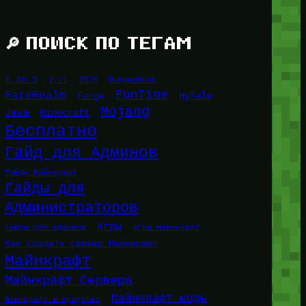
🔎 ПОИСК ПО ТЕГАМ
1.16.5
1.21
2026
BungeeHost
FunTime
FateRealm
HyTale
Forge
Mojang
Java
Minecraft
Бесплатно
Гайд для Админов
Гайды Майнкрафт
Гайды для
Администраторов
Игры
Гайды для админов
Игры Майнкрафт
Как создать сервер Майнкрафт
Майнкрафт
Майнкрафт Сервера
Майнкрафт моды
Майнкрафт в браузере