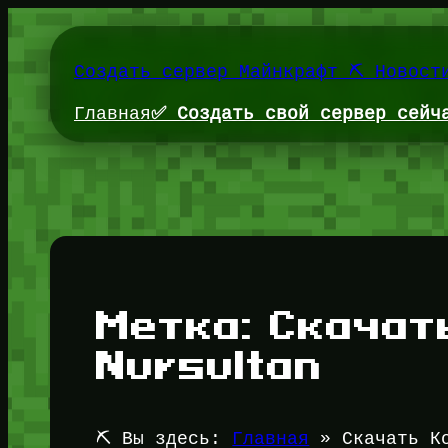
Перейти
к
содержимому
Создать сервер Майнкрафт ⛏️ Новост
Главная
✅ Создать свой сервер сейч
Метка:
Скачат
Nursultan
⛏️ Вы здесь:
Главная
»
Скачать К