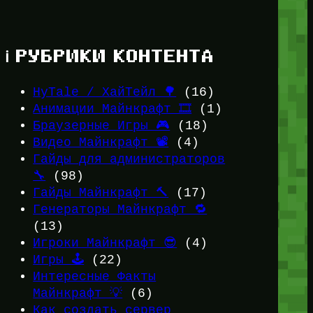
ℹ️ РУБРИКИ КОНТЕНТА
HyTale / ХайТейл 🌳
(16)
Анимации Майнкрафт 🎞️
(1)
Браузерные Игры 🎮
(18)
Видео Майнкрафт 📽️
(4)
Гайды для администраторов
🔧
(98)
Гайды Майнкрафт 🔨
(17)
Генераторы Майнкрафт 🔁
(13)
Игроки Майнкрафт 😎
(4)
Игры 🕹️
(22)
Интересные Факты
Майнкрафт 💡
(6)
Как создать сервер