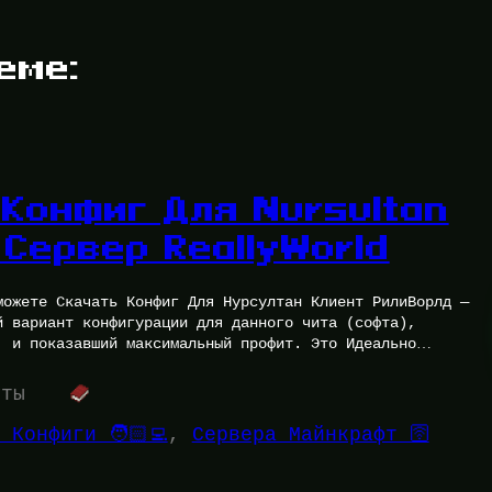
еме:
Конфиг Для Nursultan
а Сервер ReallyWorld
можете Скачать Конфиг Для Нурсултан Клиент РилиВорлд —
й вариант конфигурации для данного чита (софта),
, и показавший максимальный профит. Это Идеально
уты
 Конфиги 🧑🏻‍💻
, 
Сервера Майнкрафт 🛜