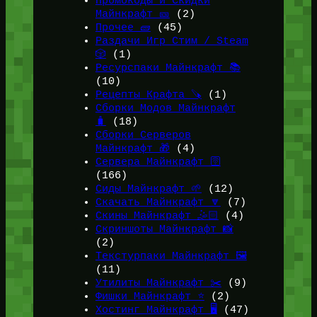
Промокоды и Скидки
Майнкрафт 🎫
(2)
Прочее 🧱
(45)
Раздачи Игр Стим / Steam
🎲
(1)
Ресурспаки Майнкрафт 📚
(10)
Рецепты Крафта 🪚
(1)
Сборки Модов Майнкрафт
🧳
(18)
Сборки Серверов
Майнкрафт 🎁
(4)
Сервера Майнкрафт 🛜
(166)
Сиды Майнкрафт 🌱
(12)
Скачать Майнкрафт 🔽
(7)
Скины Майнкрафт 🤹🏻
(4)
Скриншоты Майнкрафт 📸
(2)
Текстурпаки Майнкрафт 🖼️
(11)
Утилиты Майнкрафт ✂️
(9)
Фишки Майнкрафт ⭐
(2)
Хостинг Майнкрафт 🖥️
(47)