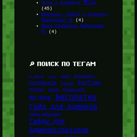
Читы и Конфиги 🧑🏻‍💻
(45)
Шаблоны, Сайты и Скрипты
Майнкрафт ⚙️
(4)
Ядра Серверов Майнкрафт
🚰
(4)
🔎 ПОИСК ПО ТЕГАМ
1.16.5
1.21
2026
BungeeHost
FunTime
FateRealm
Forge
Java
HyTale
Minecraft
Бесплатно
Mojang
Гайд для Админов
Гайды Майнкрафт
Гайды для
Администраторов