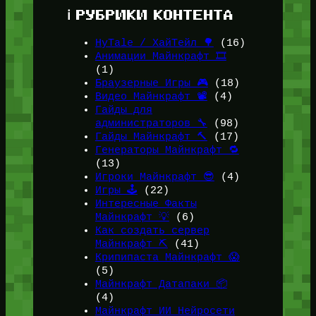
ℹ️ РУБРИКИ КОНТЕНТА
HyTale / ХайТейл 🌳
(16)
Анимации Майнкрафт 🎞️
(1)
Браузерные Игры 🎮
(18)
Видео Майнкрафт 📽️
(4)
Гайды для
администраторов 🔧
(98)
Гайды Майнкрафт 🔨
(17)
Генераторы Майнкрафт 🔁
(13)
Игроки Майнкрафт 😎
(4)
Игры 🕹️
(22)
Интересные Факты
Майнкрафт 💡
(6)
Как создать сервер
Майнкрафт ⛏️
(41)
Крипипаста Майнкрафт 😱
(5)
Майнкрафт Датапаки 📦
(4)
Майнкрафт ИИ Нейросети