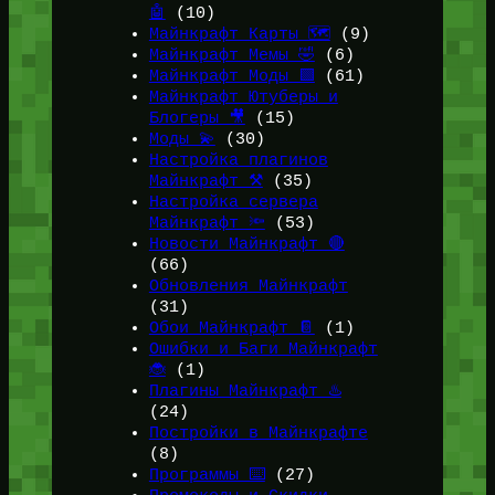
🤖
(10)
Майнкрафт Карты 🗺️
(9)
Майнкрафт Мемы 🤣
(6)
Майнкрафт Моды 🟩
(61)
Майнкрафт Ютуберы и
Блогеры 🎥
(15)
Моды 💫
(30)
Настройка плагинов
Майнкрафт ⚒️
(35)
Настройка сервера
Майнкрафт 🔦
(53)
Новости Майнкрафт 🔴
(66)
Обновления Майнкрафт
(31)
Обои Майнкрафт 📔
(1)
Ошибки и Баги Майнкрафт
🐞
(1)
Плагины Майнкрафт ♨️
(24)
Постройки в Майнкрафте
(8)
Программы ⌨️
(27)