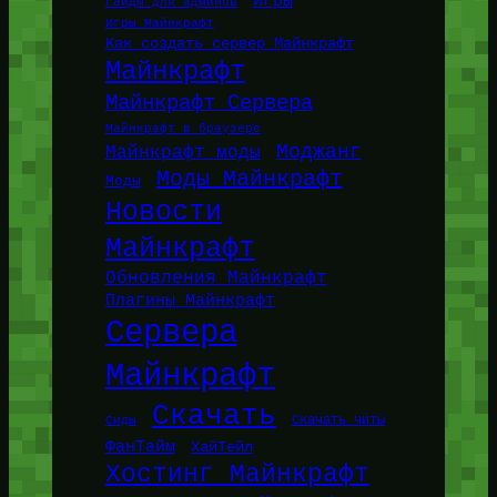
Игры
Гайды для админов
Игры Майнкрафт
Как создать сервер Майнкрафт
Майнкрафт
Майнкрафт Сервера
Майнкрафт в браузере
Моджанг
Майнкрафт моды
Моды Майнкрафт
Моды
Новости
Майнкрафт
Обновления Майнкрафт
Плагины Майнкрафт
Сервера
Майнкрафт
Скачать
Сиды
Скачать читы
ФанТайм
ХайТейл
Хостинг Майнкрафт