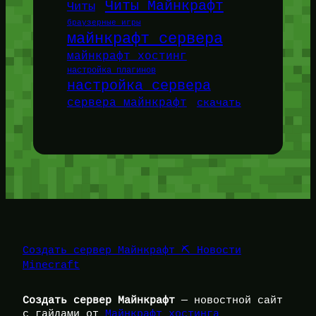
Читы Майнкрафт
Читы
браузерные игры
майнкрафт сервера
майнкрафт хостинг
настройка плагинов
настройка сервера
сервера майнкрафт
скачать
Создать сервер Майнкрафт ⛏️ Новости
Minecraft
Создать сервер Майнкрафт
— новостной сайт
с гайдами от
Майнкрафт хостинга