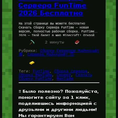
Сервера FunTime
2026 Бесплатно
На этой странице вы можете бесплатно
Скачать Сборку Сервера FunTime — новая
версия, полностью рабочая сборка. FunTime
2026 — Твой билет в мир Minecraft! Открой
для себя нашу эксклюзивную сборку и…
2 минуты
Рубрики:
Сборки Серверов Майнкрафт
🎁
, 
Сервера Майнкрафт 🛜
Теги:
FunTime
, 
Сборка сервера
, 
Сборка ФанТайм
, 
Сервер
, 
Скачать
Сборку FunTime
, 
ФанТайм
‼️ Было полезно? Пожалуйста,
помогите сайту за 1 клик,
поделившись информацией с
друзьями и другими людьми!
Мы гарантируем Вам