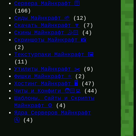
Сервера Майнкрафт 🛜
(166)
Сиды Майнкрафт 🌱
(12)
Скачать Майнкрафт 🔽
(7)
Скины Майнкрафт 🤹🏻
(4)
Скриншоты Майнкрафт 📸
(2)
Текстурпаки Майнкрафт 🖼️
(11)
Утилиты Майнкрафт ✂️
(9)
Фишки Майнкрафт ⭐
(2)
Хостинг Майнкрафт 🖥️
(47)
Читы и Конфиги 🧑🏻‍💻
(44)
Шаблоны, Сайты и Скрипты
Майнкрафт ⚙️
(4)
Ядра Серверов Майнкрафт
🚰
(4)