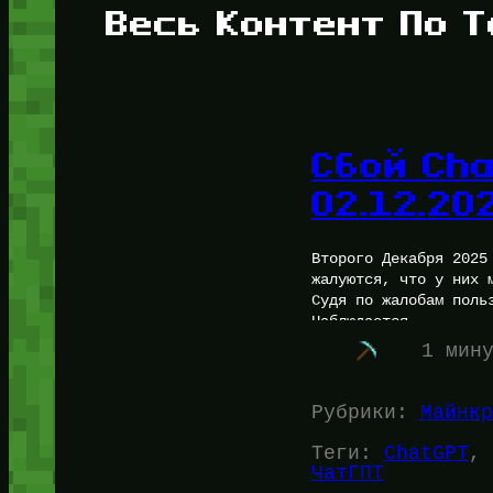
Весь Контент По Т
Сбой Cha
02.12.20
Второго Декабря 2025
жалуются, что у них 
Судя по жалобам поль
Наблюдается…
1 мин
Рубрики:
Майнкр
Теги:
ChatGPT
, 
ЧатГПТ