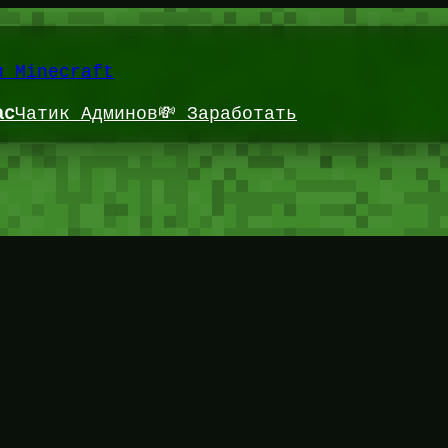
и Minecraft
ас
Чатик Админов
💸 Заработать