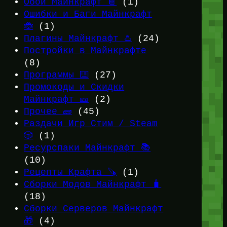
Обои Майнкрафт 📔
(1)
Ошибки и Баги Майнкрафт
🐞
(1)
Плагины Майнкрафт ♨️
(24)
Постройки в Майнкрафте
(8)
Программы ⌨️
(27)
Промокоды и Скидки
Майнкрафт 🎫
(2)
Прочее 🧱
(45)
Раздачи Игр Стим / Steam
🎲
(1)
Ресурспаки Майнкрафт 📚
(10)
Рецепты Крафта 🪚
(1)
Сборки Модов Майнкрафт 🧳
(18)
Сборки Серверов Майнкрафт
🎁
(4)