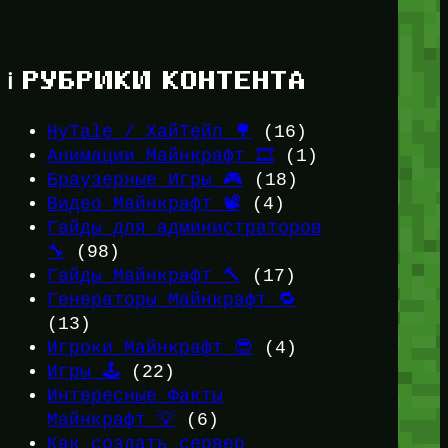
ℹ️ РУБРИКИ КОНТЕНТА
HyTale / ХайТейл 🌳
(16)
Анимации Майнкрафт 🎞️
(1)
Браузерные Игры 🎮
(18)
Видео Майнкрафт 📽️
(4)
Гайды для администраторов
🔧
(98)
Гайды Майнкрафт 🔨
(17)
Генераторы Майнкрафт 🔁
(13)
Игроки Майнкрафт 😎
(4)
Игры 🕹️
(22)
Интересные Факты
Майнкрафт 💡
(6)
Как создать сервер