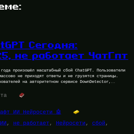
еме:
tGPT Сегодня:
25, не работает ЧатГпт
 года произошёл масштабный сбой ChatGPT. Пользователи
массово не приходят ответы и не грузятся страницы.
зователей на авторитетном сервисе DownDetector,
ута
афт ИИ Нейросети 🤖
ИИ
, 
не работает
, 
Нейросети
, 
сбой
, 