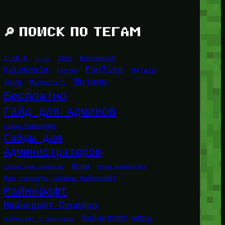
🔎 ПОИСК ПО ТЕГАМ
1.16.5
1.21
2026
BungeeHost
FunTime
FateRealm
HyTale
Forge
Mojang
Java
Minecraft
Бесплатно
Гайд для Админов
Гайды Майнкрафт
Гайды для
Администраторов
Игры
Гайды для админов
Игры Майнкрафт
Как создать сервер Майнкрафт
Майнкрафт
Майнкрафт Сервера
Майнкрафт моды
Майнкрафт в браузере