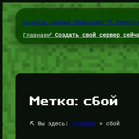
Перейти
к
содержимому
Создать сервер Майнкрафт ⛏️ Новост
Главная
✅ Создать свой сервер сейч
Метка:
сбой
⛏️ Вы здесь:
Главная
»
сбой