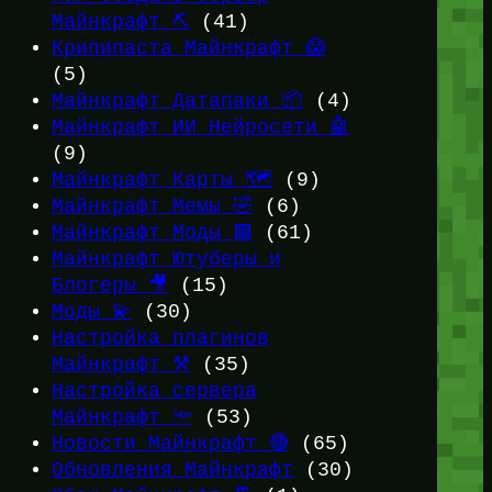
Майнкрафт ⛏️
(41)
Крипипаста Майнкрафт 😱
(5)
Майнкрафт Датапаки 📦
(4)
Майнкрафт ИИ Нейросети 🤖
(9)
Майнкрафт Карты 🗺️
(9)
Майнкрафт Мемы 🤣
(6)
Майнкрафт Моды 🟩
(61)
Майнкрафт Ютуберы и
Блогеры 🎥
(15)
Моды 💫
(30)
Настройка плагинов
Майнкрафт ⚒️
(35)
Настройка сервера
Майнкрафт 🔦
(53)
Новости Майнкрафт 🔴
(65)
Обновления Майнкрафт
(30)