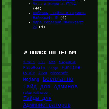
Читы и Конфиги 🧑🏻‍💻
(44)
Шаблоны, Сайты и Скрипты
Майнкрафт ⚙️
(4)
Ядра Серверов Майнкрафт
🚰
(4)
🔎 ПОИСК ПО ТЕГАМ
1.16.5
1.21
2026
BungeeHost
FunTime
FateRealm
Forge
Java
HyTale
Minecraft
Бесплатно
Mojang
Гайд для Админов
Гайды Майнкрафт
Гайды для
Администраторов