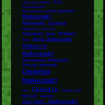
Игры
Гайды для админов
Игры Майнкрафт
Как создать сервер Майнкрафт
Майнкрафт
Майнкрафт Сервера
Майнкрафт в браузере
Моджанг
Майнкрафт моды
Моды Майнкрафт
Моды
Новости
Майнкрафт
Обновления Майнкрафт
Плагины Майнкрафт
Сервера
Майнкрафт
Скачать
Сиды
Скачать читы
ФанТайм
ХайТейл
Хостинг Майнкрафт