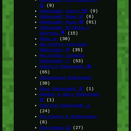
Майнкрафт ИИ Нейросети
🤖
(9)
Майнкрафт Карты 🗺️
(9)
Майнкрафт Мемы 🤣
(6)
Майнкрафт Моды 🟩
(61)
Майнкрафт Ютуберы и
Блогеры 🎥
(15)
Моды 💫
(30)
Настройка плагинов
Майнкрафт ⚒️
(35)
Настройка сервера
Майнкрафт 🔦
(53)
Новости Майнкрафт 🔴
(65)
Обновления Майнкрафт
(30)
Обои Майнкрафт 📔
(1)
Ошибки и Баги Майнкрафт
🐞
(1)
Плагины Майнкрафт ♨️
(24)
Постройки в Майнкрафте
(8)
Программы ⌨️
(27)