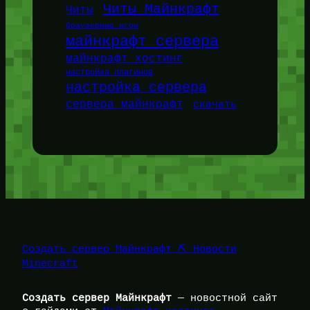
Читы Майнкрафт
Читы
браузерные игры
майнкрафт сервера
майнкрафт хостинг
настройка плагинов
настройка сервера
сервера майнкрафт
скачать
Создать сервер Майнкрафт ⛏️ Новости
Minecraft
Создать сервер Майнкрафт
— новостной сайт