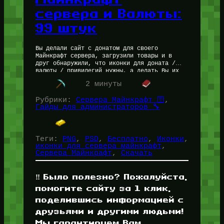
сервера и Валюты:
99 штук
Вы делали сайт с донатом для своего
Майнкрафт сервера, загрузили товары и в
друг обнаружили, что иконки для доната /
валюты / привилегий нужны, а делать Вы их
не умеете?…
2 минуты
Рубрики:
Сервера Майнкрафт 🛜
, 
Гайды для администраторов 🔧
Теги:
PNG
, 
PSD
, 
Бесплатно
, 
Иконки
, 
иконки для сервера майнкрафт
, 
Сервера Майнкрафт
, 
Скачать
‼️ Было полезно? Пожалуйста,
помогите сайту за 1 клик,
поделившись информацией с
друзьями и другими людьми!
Мы гарантируем Вам