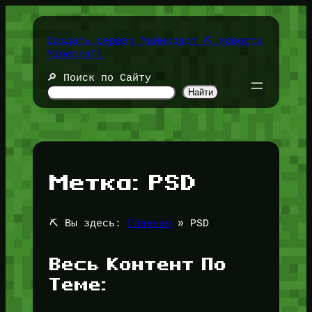
Перейти
к
содержимому
Создать сервер Майнкрафт ⛏️ Новости
Minecraft
🔎 Поиск по Сайту
Найти
Метка:
PSD
⛏️ Вы здесь:
Главная
»
PSD
Весь Контент По
Теме: