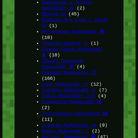
Промокоды и Скидки
Майнкрафт 🎫
(2)
Прочее 🧱
(45)
Раздачи Игр Стим / Steam
🎲
(1)
Ресурспаки Майнкрафт 📚
(10)
Рецепты Крафта 🪚
(1)
Сборки Модов Майнкрафт
🧳
(18)
Сборки Серверов
Майнкрафт 🎁
(4)
Сервера Майнкрафт 🛜
(166)
Сиды Майнкрафт 🌱
(12)
Скачать Майнкрафт 🔽
(7)
Скины Майнкрафт 🤹🏻
(4)
Скриншоты Майнкрафт 📸
(2)
Текстурпаки Майнкрафт 🖼️
(11)
Утилиты Майнкрафт ✂️
(9)
Фишки Майнкрафт ⭐
(2)
Хостинг Майнкрафт 🖥️
(47)