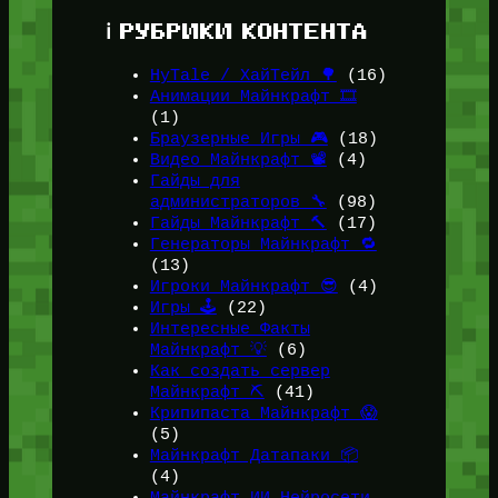
ℹ️ РУБРИКИ КОНТЕНТА
HyTale / ХайТейл 🌳
(16)
Анимации Майнкрафт 🎞️
(1)
Браузерные Игры 🎮
(18)
Видео Майнкрафт 📽️
(4)
Гайды для
администраторов 🔧
(98)
Гайды Майнкрафт 🔨
(17)
Генераторы Майнкрафт 🔁
(13)
Игроки Майнкрафт 😎
(4)
Игры 🕹️
(22)
Интересные Факты
Майнкрафт 💡
(6)
Как создать сервер
Майнкрафт ⛏️
(41)
Крипипаста Майнкрафт 😱
(5)
Майнкрафт Датапаки 📦
(4)