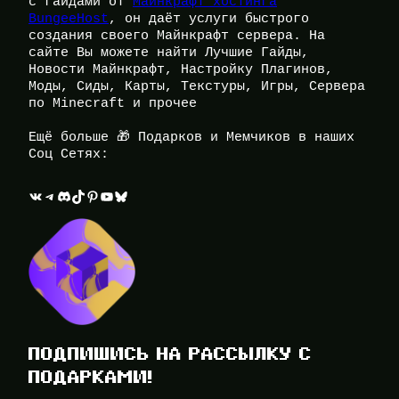
с гайдами от
Майнкрафт хостинга
BungeeHost
, он даёт услуги быстрого
создания своего Майнкрафт сервера. На
сайте Вы можете найти Лучшие Гайды,
Новости Майнкрафт, Настройку Плагинов,
Моды, Сиды, Карты, Текстуры, Игры, Сервера
по Minecraft и прочее
Ещё больше 🎁 Подарков и Мемчиков в наших
Соц Сетях:
ВКонтакте
Telegram
Discord
TikTok
Pinterest
YouTube
Bluesky
ПОДПИШИСЬ НА РАССЫЛКУ С
ПОДАРКАМИ!