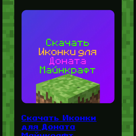
Скачать Иконки
для Доната
Майнкрафт