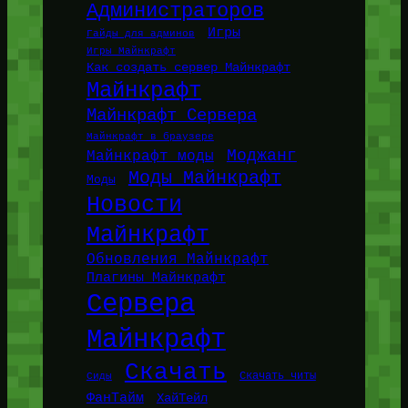
Администраторов
Игры
Гайды для админов
Игры Майнкрафт
Как создать сервер Майнкрафт
Майнкрафт
Майнкрафт Сервера
Майнкрафт в браузере
Моджанг
Майнкрафт моды
Моды Майнкрафт
Моды
Новости
Майнкрафт
Обновления Майнкрафт
Плагины Майнкрафт
Сервера
Майнкрафт
Скачать
Сиды
Скачать читы
ФанТайм
ХайТейл