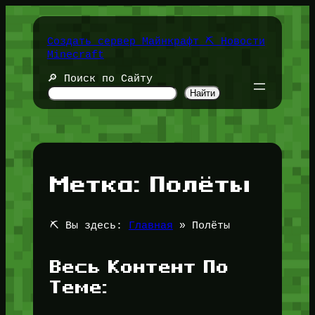
Перейти
к
содержимому
Создать сервер Майнкрафт ⛏️ Новости
Minecraft
🔎 Поиск по Сайту
Найти
Метка:
Полёты
⛏️ Вы здесь:
Главная
»
Полёты
Весь Контент По
Теме: