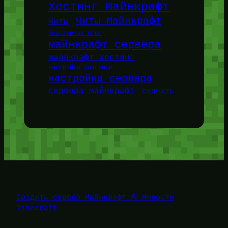
Хостинг Майнкрафт
Читы Майнкрафт
Читы
браузерные игры
майнкрафт сервера
майнкрафт хостинг
настройка плагинов
настройка сервера
сервера майнкрафт
скачать
Создать сервер Майнкрафт ⛏️ Новости
Minecraft