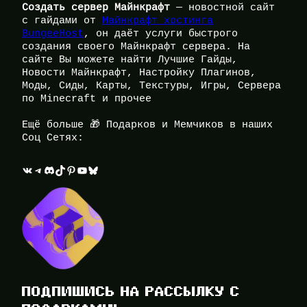
Создать сервер Майнкрафт
— новостной сайт
с гайдами от
Майнкрафт хостинга
BungeeHost
, он даёт услуги быстрого
создания своего Майнкрафт сервера. На
сайте Вы можете найти Лучшие Гайды,
Новости Майнкрафт, Настройку Плагинов,
Моды, Сиды, Карты, Текстуры, Игры, Сервера
по Minecraft и прочее
Ещё больше 🎁 Подарков и Мемчиков в наших
Соц Сетях:
ВКонтакте
Telegram
Discord
TikTok
Pinterest
YouTube
Bluesky
ПОДПИШИСЬ НА РАССЫЛКУ С