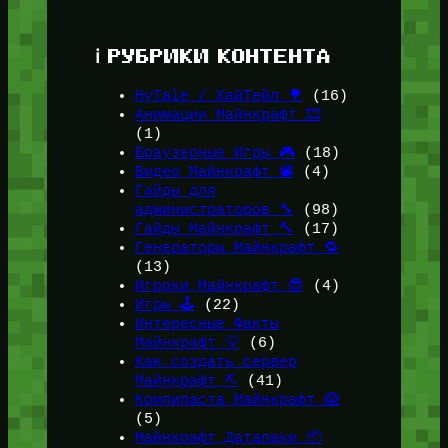
ℹ️ РУБРИКИ КОНТЕНТА
HyTale / ХайТейл 🌳
(16)
Анимации Майнкрафт 🎞️
(1)
Браузерные Игры 🎮
(18)
Видео Майнкрафт 📽️
(4)
Гайды для
администраторов 🔧
(98)
Гайды Майнкрафт 🔨
(17)
Генераторы Майнкрафт 🔁
(13)
Игроки Майнкрафт 😎
(4)
Игры 🕹️
(22)
Интересные Факты
Майнкрафт 💡
(6)
Как создать сервер
Майнкрафт ⛏️
(41)
Крипипаста Майнкрафт 😱
(5)
Майнкрафт Датапаки 📦