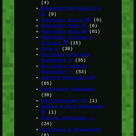
(4)
Майнкрафт ИИ Нейросети
🤖
(9)
Майнкрафт Карты 🗺️
(9)
Майнкрафт Мемы 🤣
(6)
Майнкрафт Моды 🟩
(61)
Майнкрафт Ютуберы и
Блогеры 🎥
(15)
Моды 💫
(30)
Настройка плагинов
Майнкрафт ⚒️
(35)
Настройка сервера
Майнкрафт 🔦
(53)
Новости Майнкрафт 🔴
(65)
Обновления Майнкрафт
(30)
Обои Майнкрафт 📔
(1)
Ошибки и Баги Майнкрафт
🐞
(1)
Плагины Майнкрафт ♨️
(24)
Постройки в Майнкрафте
(8)