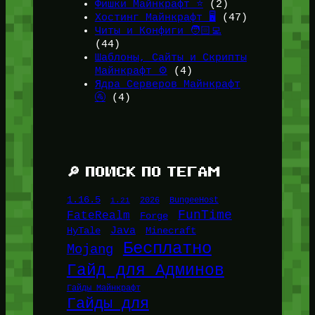
Фишки Майнкрафт ⭐
(2)
Хостинг Майнкрафт 🖥️
(47)
Читы и Конфиги 🧑🏻‍💻
(44)
Шаблоны, Сайты и Скрипты
Майнкрафт ⚙️
(4)
Ядра Серверов Майнкрафт
🚰
(4)
🔎 ПОИСК ПО ТЕГАМ
1.16.5
1.21
2026
BungeeHost
FunTime
FateRealm
Forge
Java
HyTale
Minecraft
Бесплатно
Mojang
Гайд для Админов
Гайды Майнкрафт
Гайды для