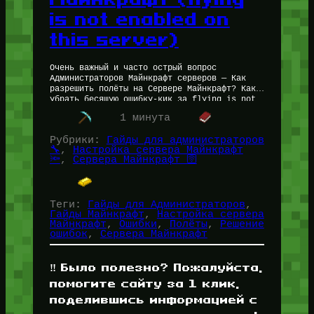
is not enabled on
this server)
Очень важный и часто острый вопрос
Администраторов Майнкрафт серверов — Как
разрешить полёты на Сервере Майнкрафт? Как
убрать бесящую ошибку-кик за flying is not
enabled on this server на Minecraft…
1 минута
Рубрики:
Гайды для администраторов
🔧
, 
Настройка сервера Майнкрафт
🔦
, 
Сервера Майнкрафт 🛜
Теги:
Гайды для Администраторов
, 
Гайды Майнкрафт
, 
Настройка сервера
Майнкрафт
, 
Ошибки
, 
Полёты
, 
Решение
ошибок
, 
Сервера Майнкрафт
‼️ Было полезно? Пожалуйста,
помогите сайту за 1 клик,
поделившись информацией с