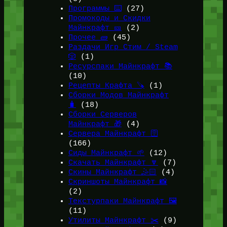
Программы ⌨️
(27)
Промокоды и Скидки
Майнкрафт 🎫
(2)
Прочее 🧱
(45)
Раздачи Игр Стим / Steam
🎲
(1)
Ресурспаки Майнкрафт 📚
(10)
Рецепты Крафта 🪚
(1)
Сборки Модов Майнкрафт
🧳
(18)
Сборки Серверов
Майнкрафт 🎁
(4)
Сервера Майнкрафт 🛜
(166)
Сиды Майнкрафт 🌱
(12)
Скачать Майнкрафт 🔽
(7)
Скины Майнкрафт 🤹🏻
(4)
Скриншоты Майнкрафт 📸
(2)
Текстурпаки Майнкрафт 🖼️
(11)
Утилиты Майнкрафт ✂️
(9)