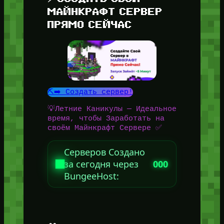
МАЙНКРАФТ СЕРВЕР
ПРЯМО СЕЙЧАС
⛏️➡️ Создать сервер!
💡Летние Каникулы — Идеальное
время, чтобы Заработать на
своём Майнкрафт Сервере ✅
Серверов Создано
за сегодня через
000
BungeeHost: