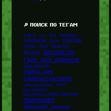
🔎 ПОИСК ПО ТЕГАМ
1.16.5
1.21
2026
BungeeHost
FunTime
FateRealm
Forge
Java
HyTale
Minecraft
Бесплатно
Mojang
Гайд для Админов
Гайды Майнкрафт
Гайды для
Администраторов
Игры
Гайды для админов
Игры Майнкрафт
Как создать сервер Майнкрафт
Майнкрафт
Майнкрафт Сервера