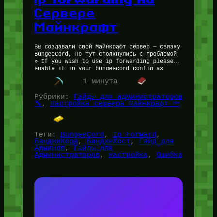
Сервере
Майнкрафт
Вы создавали свой Майнкрафт сервер — связку
BungeeCord, но тут столкнулись с проблемой
» If you wish to use ip forwarding please
enable it in your bungeecord config as
well…
1 минута
Рубрики:
Гайды для администраторов
🔧
, 
Настройка сервера Майнкрафт 🔦
Теги:
BungeeCord
, 
Ip Forward
, 
БанджиКорд
, 
БанджиХост
, 
Гайд для
Админов
, 
Гайды для
Администраторов
, 
настройка
, 
Ошибка