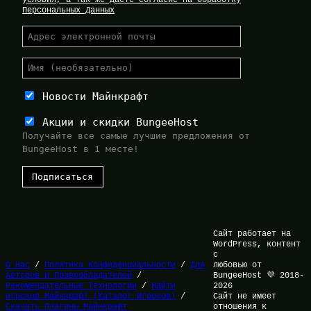
Персональных Данных
Новости Майнкрафт
Акции и скидки BungeeHost
Получайте все самые лучшие предложения от
BungeeHost в 1 месте!
Сайт работает на
WordPress, контент
с
О Нас
/
Политика Конфиденциальности
/
Для
любовью от
Авторов и Правообладателей
/
BungeeHost 💜 2018-
Рекомендательные Технологии
/
Найти
2026
игроков Майнкрафт (Каталог Игроков)
/
Сайт не имеет
Скачать Плагины Майнкрафт
отношения к