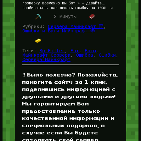
проверку возможно вы бот » — давайте
разбираться, как решать ошибку на 100%, и
почему сервера Minecraft считают…
2 минуты
Рубрики:
Сервера Майнкрафт 🛜
, 
Ошибки и Баги Майнкрафт 🐞
Теги:
BotFilter
, 
Бот
, 
Боты
, 
Майнкрафт Сервера
, 
Ошибка
, 
Ошибки
, 
Сервера Майнкрафт
‼️ Было полезно? Пожалуйста,
помогите сайту за 1 клик,
поделившись информацией с
друзьями и другими людьми!
Мы гарантируем Вам
предоставление только
качественной информации и
специальных подарков, в
случае если Вы будете
создавать свой сервер