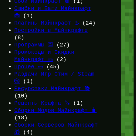
Обои Майнкрафт 📔
(1)
Ошибки и Баги Майнкрафт
🐞
(1)
Плагины Майнкрафт ♨️
(24)
Постройки в Майнкрафте
(8)
Программы ⌨️
(27)
Промокоды и Скидки
Майнкрафт 🎫
(2)
Прочее 🧱
(45)
Раздачи Игр Стим / Steam
🎲
(1)
Ресурспаки Майнкрафт 📚
(10)
Рецепты Крафта 🪚
(1)
Сборки Модов Майнкрафт 🧳
(18)
Сборки Серверов Майнкрафт
🎁
(4)