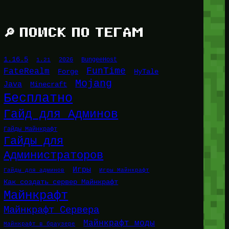
🔎 ПОИСК ПО ТЕГАМ
1.16.5
1.21
2026
BungeeHost
FunTime
FateRealm
HyTale
Forge
Mojang
Java
Minecraft
Бесплатно
Гайд для Админов
Гайды Майнкрафт
Гайды для
Администраторов
Игры
Гайды для админов
Игры Майнкрафт
Как создать сервер Майнкрафт
Майнкрафт
Майнкрафт Сервера
Майнкрафт моды
Майнкрафт в браузере