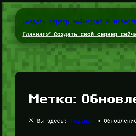
Перейти
к
содержимому
Создать сервер Майнкрафт ⛏️ Новост
Главная
✅ Создать свой сервер сейч
Метка:
Обновл
⛏️ Вы здесь:
Главная
»
Обновлени