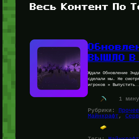
Весь Контент По Т
Обновле
ВЫШЛО В
Ждали Обновление Энд
сделали мы. Не смотр
игроков » Выпустить
1 мин
Рубрики:
Прочее
Майнкрафт
, 
Серв
Теги:
Майнкрафт