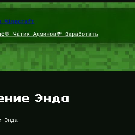
и Minecraft
ас
💬 Чатик Админов
💸 Заработать
ение Энда
е Энда