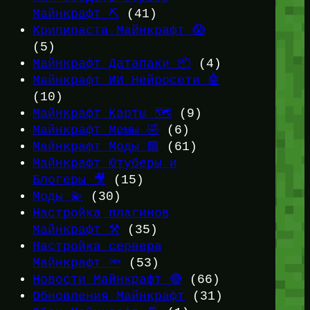
Майнкрафт ⛏️
(41)
Крипипаста Майнкрафт 😱
(5)
Майнкрафт Датапаки 📦
(4)
Майнкрафт ИИ Нейросети 🤖
(10)
Майнкрафт Карты 🗺️
(9)
Майнкрафт Мемы 🤣
(6)
Майнкрафт Моды 🟩
(61)
Майнкрафт Ютуберы и
Блогеры 🎥
(15)
Моды 💫
(30)
Настройка плагинов
Майнкрафт ⚒️
(35)
Настройка сервера
Майнкрафт 🔦
(53)
Новости Майнкрафт 🔴
(66)
Обновления Майнкрафт
(31)