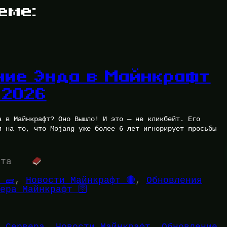
еме:
ние Энда в Майнкрафт
 2026
а в Майнкрафт? Оно Вышло! И это — не кликбейт. Его
я на то, что Mojang уже более 6 лет игнорирует просьбы
…
ута
 🧱
, 
Новости Майнкрафт 🔴
, 
Обновления
ера Майнкрафт 🛜
 Сервера
, 
Новости Майнкрафт
, 
Обновление