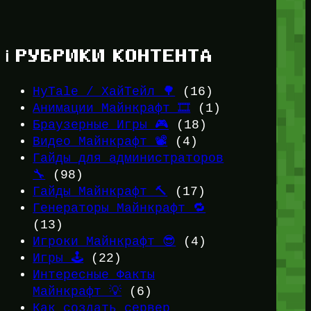
ℹ️ РУБРИКИ КОНТЕНТА
HyTale / ХайТейл 🌳
(16)
Анимации Майнкрафт 🎞️
(1)
Браузерные Игры 🎮
(18)
Видео Майнкрафт 📽️
(4)
Гайды для администраторов
🔧
(98)
Гайды Майнкрафт 🔨
(17)
Генераторы Майнкрафт 🔁
(13)
Игроки Майнкрафт 😎
(4)
Игры 🕹️
(22)
Интересные Факты
Майнкрафт 💡
(6)
Как создать сервер