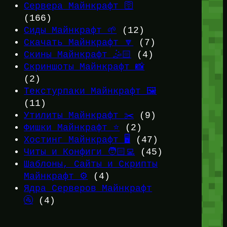
Сервера Майнкрафт 🛜
(166)
Сиды Майнкрафт 🌱
(12)
Скачать Майнкрафт 🔽
(7)
Скины Майнкрафт 🤹🏻
(4)
Скриншоты Майнкрафт 📸
(2)
Текстурпаки Майнкрафт 🖼️
(11)
Утилиты Майнкрафт ✂️
(9)
Фишки Майнкрафт ⭐
(2)
Хостинг Майнкрафт 🖥️
(47)
Читы и Конфиги 🧑🏻‍💻
(45)
Шаблоны, Сайты и Скрипты
Майнкрафт ⚙️
(4)
Ядра Серверов Майнкрафт
🚰
(4)