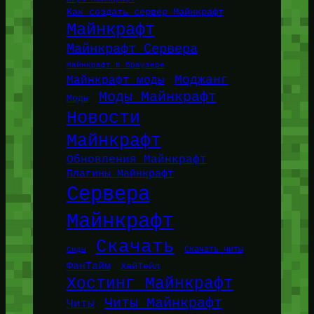
Как создать сервер Майнкрафт
Майнкрафт
Майнкрафт Сервера
Майнкрафт в браузере
Моджанг
Майнкрафт моды
Моды Майнкрафт
Моды
Новости
Майнкрафт
Обновления Майнкрафт
Плагины Майнкрафт
Сервера
Майнкрафт
Скачать
Сиды
Скачать читы
ФанТайм
ХайТейл
Хостинг Майнкрафт
Читы Майнкрафт
Читы