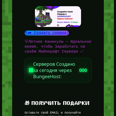
⛏️➡️ Создать сервер!
💡Летние Каникулы — Идеальное
время, чтобы Заработать на
своём Майнкрафт Сервере ✅
Серверов Создано
за сегодня через
000
BungeeHost:
🎁 ПОЛУЧИТЬ ПОДАРКИ
Оставьте свой EMAIL и получайте