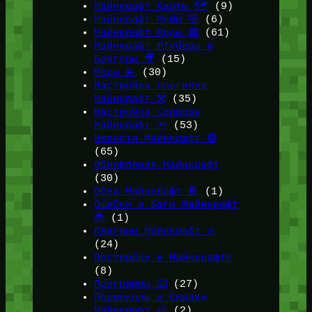
Майнкрафт Карты 🗺️
(9)
Майнкрафт Мемы 🤣
(6)
Майнкрафт Моды 🟩
(61)
Майнкрафт Ютуберы и
Блогеры 🎥
(15)
Моды 💫
(30)
Настройка плагинов
Майнкрафт ⚒️
(35)
Настройка сервера
Майнкрафт 🔦
(53)
Новости Майнкрафт 🔴
(65)
Обновления Майнкрафт
(30)
Обои Майнкрафт 📔
(1)
Ошибки и Баги Майнкрафт
🐞
(1)
Плагины Майнкрафт ♨️
(24)
Постройки в Майнкрафте
(8)
Программы ⌨️
(27)
Промокоды и Скидки
Майнкрафт 🎫
(2)