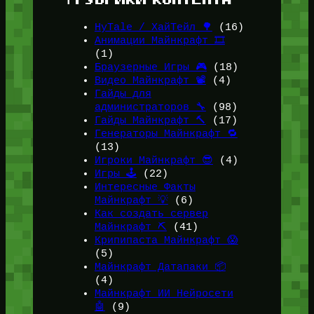
HyTale / ХайТейл 🌳
(16)
Анимации Майнкрафт 🎞️
(1)
Браузерные Игры 🎮
(18)
Видео Майнкрафт 📽️
(4)
Гайды для
администраторов 🔧
(98)
Гайды Майнкрафт 🔨
(17)
Генераторы Майнкрафт 🔁
(13)
Игроки Майнкрафт 😎
(4)
Игры 🕹️
(22)
Интересные Факты
Майнкрафт 💡
(6)
Как создать сервер
Майнкрафт ⛏️
(41)
Крипипаста Майнкрафт 😱
(5)
Майнкрафт Датапаки 📦
(4)
Майнкрафт ИИ Нейросети
🤖
(9)