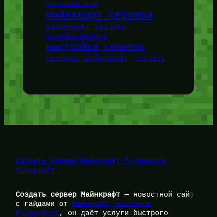
браузерные игры
майнкрафт сервера
майнкрафт хостинг
настройка плагинов
настройка сервера
сервера майнкрафт
скачать
Создать сервер Майнкрафт ⛏️ Новости
Minecraft
Создать сервер Майнкрафт
— новостной сайт
с гайдами от
Майнкрафт хостинга
BungeeHost
, он даёт услуги быстрого