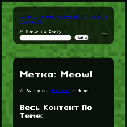
Перейти
к
содержимому
Создать сервер Майнкрафт ⛏️ Новости
Minecraft
🔎 Поиск по Сайту
Найти
Метка:
Meowl
⛏️ Вы здесь:
Главная
»
Meowl
Весь Контент По
Теме: