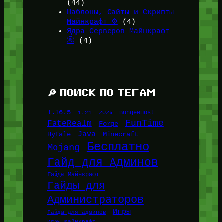
(44)
Шаблоны, Сайты и Скрипты
Майнкрафт ⚙️
(4)
Ядра Серверов Майнкрафт
🚰
(4)
🔎 ПОИСК ПО ТЕГАМ
1.16.5
1.21
2026
BungeeHost
FunTime
FateRealm
Forge
Java
HyTale
Minecraft
Бесплатно
Mojang
Гайд для Админов
Гайды Майнкрафт
Гайды для
Администраторов
Игры
Гайды для админов
Игры Майнкрафт