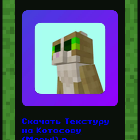
Скачать Текстуру
на Котосову
(Meowl) в