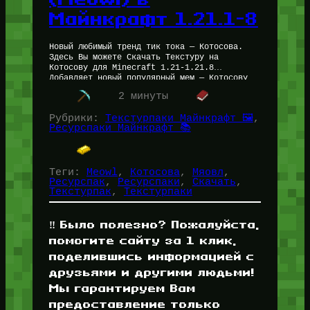
Майнкрафт 1.21.1-8
Новый любимый тренд тик тока — Котосова.
Здесь Вы можете Скачать Текстуру на
Котосову для Minecraft 1.21-1.21.8
Добавляет новый популярный мем — Котосову
(Meowl, Мевл, Мяовл, New Soul) прямо в…
2 минуты
Рубрики:
Текстурпаки Майнкрафт 🖼️
, 
Ресурспаки Майнкрафт 📚
Теги:
Meowl
, 
Котосова
, 
Мяовл
, 
Ресурспак
, 
Ресурспаки
, 
Скачать
, 
Текстурпак
, 
Текстурпаки
‼️ Было полезно? Пожалуйста,
помогите сайту за 1 клик,
поделившись информацией с
друзьями и другими людьми!
Мы гарантируем Вам
предоставление только