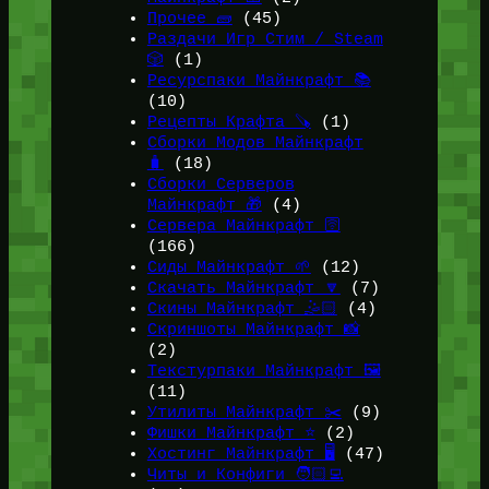
Прочее 🧱
(45)
Раздачи Игр Стим / Steam
🎲
(1)
Ресурспаки Майнкрафт 📚
(10)
Рецепты Крафта 🪚
(1)
Сборки Модов Майнкрафт
🧳
(18)
Сборки Серверов
Майнкрафт 🎁
(4)
Сервера Майнкрафт 🛜
(166)
Сиды Майнкрафт 🌱
(12)
Скачать Майнкрафт 🔽
(7)
Скины Майнкрафт 🤹🏻
(4)
Скриншоты Майнкрафт 📸
(2)
Текстурпаки Майнкрафт 🖼️
(11)
Утилиты Майнкрафт ✂️
(9)
Фишки Майнкрафт ⭐
(2)
Хостинг Майнкрафт 🖥️
(47)
Читы и Конфиги 🧑🏻‍💻