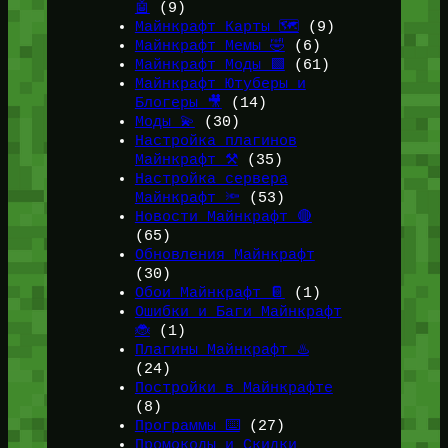
🤖
(9)
Майнкрафт Карты 🗺️
(9)
Майнкрафт Мемы 🤣
(6)
Майнкрафт Моды 🟩
(61)
Майнкрафт Ютуберы и
Блогеры 🎥
(14)
Моды 💫
(30)
Настройка плагинов
Майнкрафт ⚒️
(35)
Настройка сервера
Майнкрафт 🔦
(53)
Новости Майнкрафт 🔴
(65)
Обновления Майнкрафт
(30)
Обои Майнкрафт 📔
(1)
Ошибки и Баги Майнкрафт
🐞
(1)
Плагины Майнкрафт ♨️
(24)
Постройки в Майнкрафте
(8)
Программы ⌨️
(27)
Промокоды и Скидки