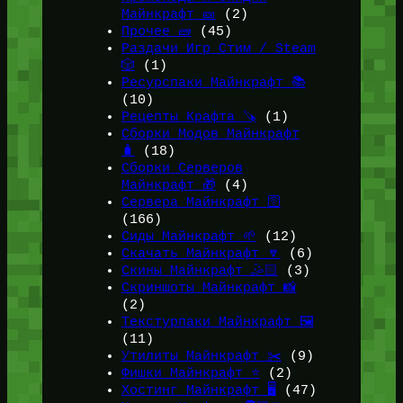
Майнкрафт 🎫
(2)
Прочее 🧱
(45)
Раздачи Игр Стим / Steam
🎲
(1)
Ресурспаки Майнкрафт 📚
(10)
Рецепты Крафта 🪚
(1)
Сборки Модов Майнкрафт
🧳
(18)
Сборки Серверов
Майнкрафт 🎁
(4)
Сервера Майнкрафт 🛜
(166)
Сиды Майнкрафт 🌱
(12)
Скачать Майнкрафт 🔽
(6)
Скины Майнкрафт 🤹🏻
(3)
Скриншоты Майнкрафт 📸
(2)
Текстурпаки Майнкрафт 🖼️
(11)
Утилиты Майнкрафт ✂️
(9)
Фишки Майнкрафт ⭐
(2)
Хостинг Майнкрафт 🖥️
(47)