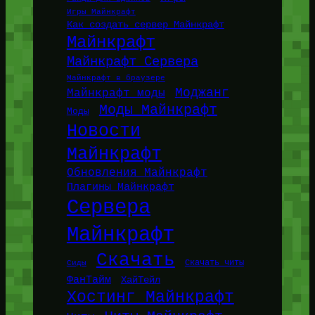
Игры Майнкрафт
Как создать сервер Майнкрафт
Майнкрафт
Майнкрафт Сервера
Майнкрафт в браузере
Моджанг
Майнкрафт моды
Моды Майнкрафт
Моды
Новости
Майнкрафт
Обновления Майнкрафт
Плагины Майнкрафт
Сервера
Майнкрафт
Скачать
Сиды
Скачать читы
ФанТайм
ХайТейл
Хостинг Майнкрафт