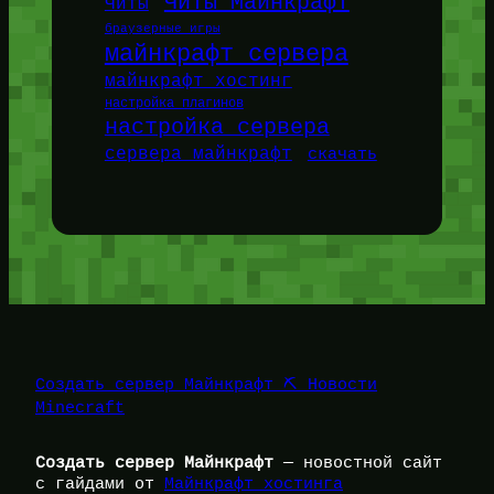
Читы Майнкрафт
Читы
браузерные игры
майнкрафт сервера
майнкрафт хостинг
настройка плагинов
настройка сервера
сервера майнкрафт
скачать
Создать сервер Майнкрафт ⛏️ Новости
Minecraft
Создать сервер Майнкрафт
— новостной сайт
с гайдами от
Майнкрафт хостинга