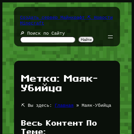
Перейти
к
содержимому
Создать сервер Майнкрафт ⛏️ Новости
Minecraft
🔎 Поиск по Сайту
Найти
Метка:
Маяк-
Убийца
⛏️ Вы здесь:
Главная
»
Маяк-Убийца
Весь Контент По
Теме: