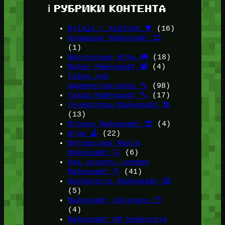
ℹ️ РУБРИКИ КОНТЕНТА
HyTale / ХайТейл 🌳
(16)
Анимации Майнкрафт 🎞️
(1)
Браузерные Игры 🎮
(18)
Видео Майнкрафт 📽️
(4)
Гайды для
администраторов 🔧
(98)
Гайды Майнкрафт 🔨
(17)
Генераторы Майнкрафт 🔁
(13)
Игроки Майнкрафт 😎
(4)
Игры 🕹️
(22)
Интересные Факты
Майнкрафт 💡
(6)
Как создать сервер
Майнкрафт ⛏️
(41)
Крипипаста Майнкрафт 😱
(5)
Майнкрафт Датапаки 📦
(4)
Майнкрафт ИИ Нейросети