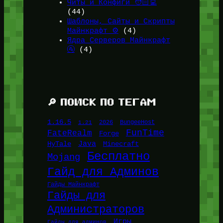
Читы и Конфиги 🧑🏻‍💻
(44)
Шаблоны, Сайты и Скрипты
Майнкрафт ⚙️
(4)
Ядра Серверов Майнкрафт
🚰
(4)
🔎 ПОИСК ПО ТЕГАМ
1.16.5
1.21
2026
BungeeHost
FunTime
FateRealm
Forge
Java
HyTale
Minecraft
Бесплатно
Mojang
Гайд для Админов
Гайды Майнкрафт
Гайды для
Администраторов
Игры
Гайды для админов