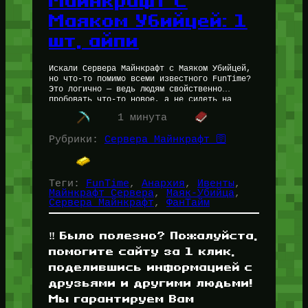
Майнкрафт с
Маяком Убийцей: 1
шт, айпи
Искали Сервера Майнкрафт с Маяком Убийцей,
но что-то помимо всеми известного FunTime?
Это логично — ведь людям свойственно
пробовать что-то новое, а не сидеть на
месте. Нашли для Вас 1…
1 минута
Рубрики:
Сервера Майнкрафт 🛜
Теги:
FunTime
, 
Анархия
, 
Ивенты
, 
Майнкрафт Сервера
, 
Маяк-Убийца
, 
Сервера Майнкрафт
, 
ФанТайм
‼️ Было полезно? Пожалуйста,
помогите сайту за 1 клик,
поделившись информацией с
друзьями и другими людьми!
Мы гарантируем Вам