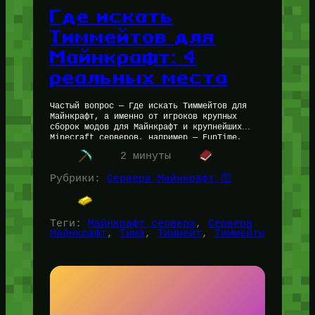
Где искать
Тиммейтов для
Майнкрафт: 4
реальных места
Частый вопрос — Где искать Тиммейтов для
Майнкрафт, а именно от игроков крупных
сборок модов для Майнкрафт и крупнейших
Minecraft серверов, например — FunTime,
либо mc.FateRealm.ru Мы собрали для Вас…
2 минуты
Рубрики:
Сервера Майнкрафт 🛜
Теги:
Майнкрафт сервера
, 
Сервера
Майнкрафт
, 
Тима
, 
Тиммейт
, 
Тиммейты