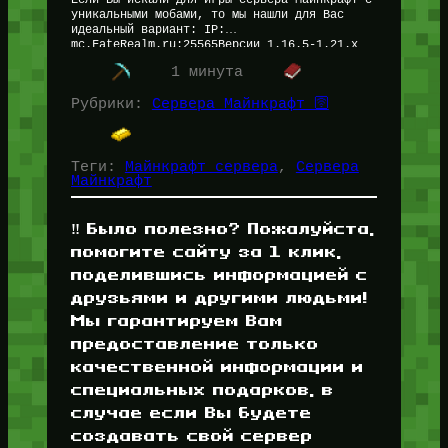
Если Вы искали для игры сервера Майнкрафт с
уникальными мобами, то мы нашли для Вас
идеальный вариант: IP:
mc.FateRealm.ru:25565Версии 1.16.5-1.21.x
Этот сервер Minecraft предоставляет не
1 минута
просто уникальных мобов — здесь…
Рубрики:
Сервера Майнкрафт 🛜
Теги:
Майнкрафт сервера
, 
Сервера
Майнкрафт
‼️ Было полезно? Пожалуйста,
помогите сайту за 1 клик,
поделившись информацией с
друзьями и другими людьми!
Мы гарантируем Вам
предоставление только
качественной информации и
специальных подарков, в
случае если Вы будете
создавать свой сервер