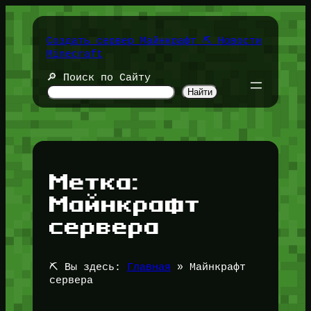
Перейти
к
содержимому
Создать сервер Майнкрафт ⛏️ Новости
Minecraft
🔎 Поиск по Сайту
Найти
Метка:
Майнкрафт
сервера
⛏️ Вы здесь:
Главная
»
Майнкрафт
сервера