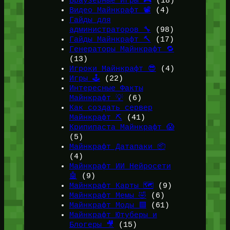
Браузерные Игры 🎮
(18)
Видео Майнкрафт 📽️
(4)
Гайды для
администраторов 🔧
(98)
Гайды Майнкрафт 🔨
(17)
Генераторы Майнкрафт 🔁
(13)
Игроки Майнкрафт 😎
(4)
Игры 🕹️
(22)
Интересные Факты
Майнкрафт 💡
(6)
Как создать сервер
Майнкрафт ⛏️
(41)
Крипипаста Майнкрафт 😱
(5)
Майнкрафт Датапаки 📦
(4)
Майнкрафт ИИ Нейросети
🤖
(9)
Майнкрафт Карты 🗺️
(9)
Майнкрафт Мемы 🤣
(6)
Майнкрафт Моды 🟩
(61)
Майнкрафт Ютуберы и
Блогеры 🎥
(15)