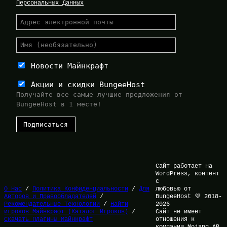
Персональных Данных
Новости Майнкрафт
Акции и скидки BungeeHost
Получайте все самые лучшие предложения от
BungeeHost в 1 месте!
Сайт работает на
WordPress, контент
с
О Нас
/
Политика Конфиденциальности
/
Для
любовью от
Авторов и Правообладателей
/
BungeeHost 💜 2018-
Рекомендательные Технологии
/
Найти
2026
игроков Майнкрафт (Каталог Игроков)
/
Сайт не имеет
Скачать Плагины Майнкрафт
отношения к
компании Mojang AB