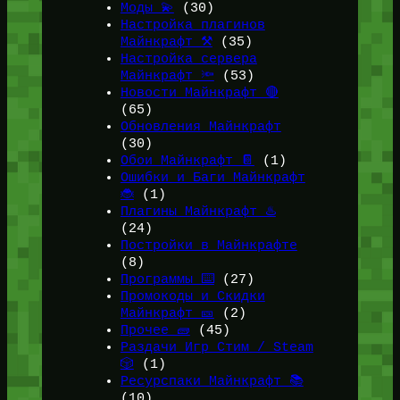
Моды 💫
(30)
Настройка плагинов
Майнкрафт ⚒️
(35)
Настройка сервера
Майнкрафт 🔦
(53)
Новости Майнкрафт 🔴
(65)
Обновления Майнкрафт
(30)
Обои Майнкрафт 📔
(1)
Ошибки и Баги Майнкрафт
🐞
(1)
Плагины Майнкрафт ♨️
(24)
Постройки в Майнкрафте
(8)
Программы ⌨️
(27)
Промокоды и Скидки
Майнкрафт 🎫
(2)
Прочее 🧱
(45)
Раздачи Игр Стим / Steam
🎲
(1)
Ресурспаки Майнкрафт 📚
(10)