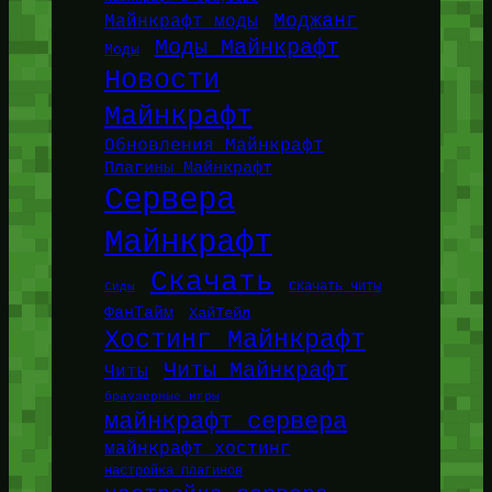
Моджанг
Майнкрафт моды
Моды Майнкрафт
Моды
Новости
Майнкрафт
Обновления Майнкрафт
Плагины Майнкрафт
Сервера
Майнкрафт
Скачать
Сиды
Скачать читы
ФанТайм
ХайТейл
Хостинг Майнкрафт
Читы Майнкрафт
Читы
браузерные игры
майнкрафт сервера
майнкрафт хостинг
настройка плагинов