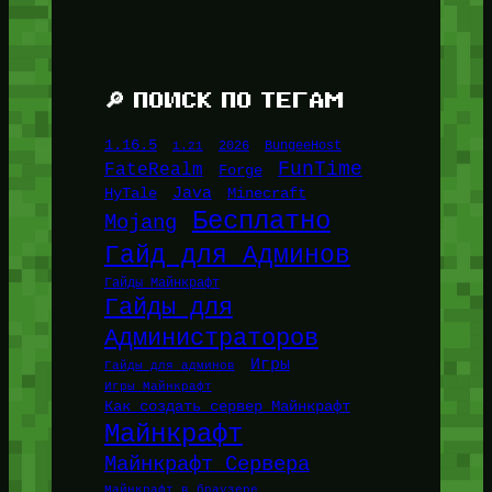
🔎 ПОИСК ПО ТЕГАМ
1.16.5
1.21
2026
BungeeHost
FunTime
FateRealm
Forge
Java
HyTale
Minecraft
Бесплатно
Mojang
Гайд для Админов
Гайды Майнкрафт
Гайды для
Администраторов
Игры
Гайды для админов
Игры Майнкрафт
Как создать сервер Майнкрафт
Майнкрафт
Майнкрафт Сервера
Майнкрафт в браузере