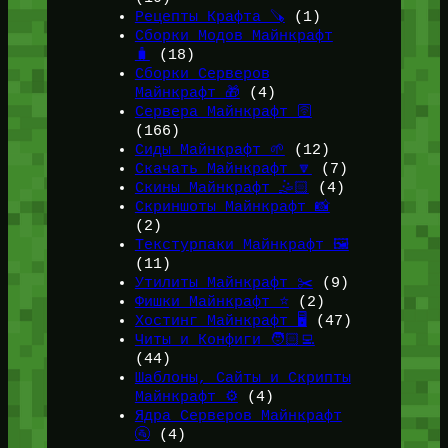
Рецепты Крафта 🪚
(1)
Сборки Модов Майнкрафт
🧳
(18)
Сборки Серверов
Майнкрафт 🎁
(4)
Сервера Майнкрафт 🛜
(166)
Сиды Майнкрафт 🌱
(12)
Скачать Майнкрафт 🔽
(7)
Скины Майнкрафт 🤹🏻
(4)
Скриншоты Майнкрафт 📸
(2)
Текстурпаки Майнкрафт 🖼️
(11)
Утилиты Майнкрафт ✂️
(9)
Фишки Майнкрафт ⭐
(2)
Хостинг Майнкрафт 🖥️
(47)
Читы и Конфиги 🧑🏻‍💻
(44)
Шаблоны, Сайты и Скрипты
Майнкрафт ⚙️
(4)
Ядра Серверов Майнкрафт
🚰
(4)