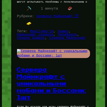
могут испытывать проблемы с подключением к
Майнкрафт Серверу ReallyWorld. Статус
1 минута
Онлайна и работы…
Рубрики:
Сервера Майнкрафт 🛜
Теги:
ReallyWorld
, 
Домер
, 
Майнкрафт сервера
, 
РилиВорлд
, 
Сервер Домера
, 
Сервера Майнкрафт
Сервера
Майнкрафт с
уникальными
мобами и Боссами:
1шт