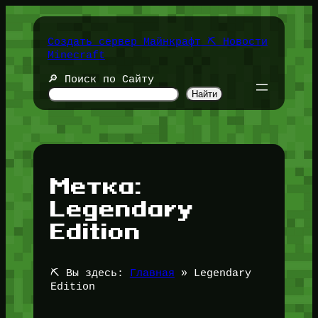
Перейти
к
содержимому
Создать сервер Майнкрафт ⛏️ Новости
Minecraft
🔎 Поиск по Сайту
Найти
Метка:
Legendary
Edition
⛏️ Вы здесь:
Главная
»
Legendary
Edition