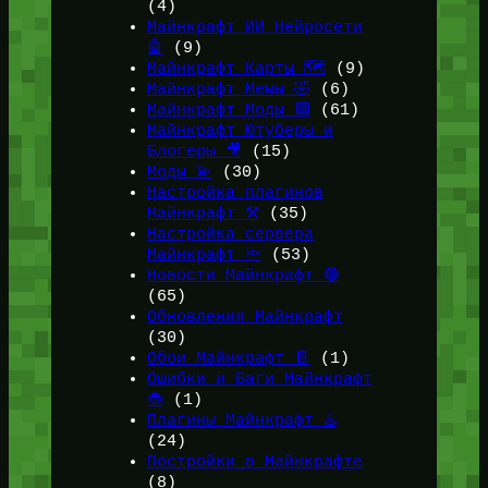
(4)
Майнкрафт ИИ Нейросети
🤖
(9)
Майнкрафт Карты 🗺️
(9)
Майнкрафт Мемы 🤣
(6)
Майнкрафт Моды 🟩
(61)
Майнкрафт Ютуберы и
Блогеры 🎥
(15)
Моды 💫
(30)
Настройка плагинов
Майнкрафт ⚒️
(35)
Настройка сервера
Майнкрафт 🔦
(53)
Новости Майнкрафт 🔴
(65)
Обновления Майнкрафт
(30)
Обои Майнкрафт 📔
(1)
Ошибки и Баги Майнкрафт
🐞
(1)
Плагины Майнкрафт ♨️
(24)
Постройки в Майнкрафте
(8)