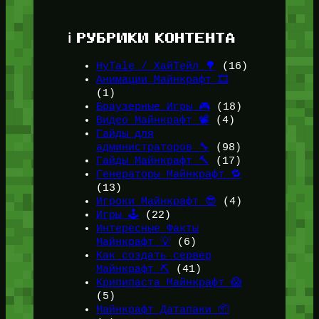
ℹ️ РУБРИКИ КОНТЕНТА
HyTale / ХайТейл 🌳
(16)
Анимации Майнкрафт 🎞️
(1)
Браузерные Игры 🎮
(18)
Видео Майнкрафт 📽️
(4)
Гайды для
администраторов 🔧
(98)
Гайды Майнкрафт 🔨
(17)
Генераторы Майнкрафт 🔁
(13)
Игроки Майнкрафт 😎
(4)
Игры 🕹️
(22)
Интересные Факты
Майнкрафт 💡
(6)
Как создать сервер
Майнкрафт ⛏️
(41)
Крипипаста Майнкрафт 😱
(5)
Майнкрафт Датапаки 📦