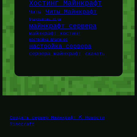
Хостинг Майнкрафт
Читы Майнкрафт
Читы
браузерные игры
майнкрафт сервера
майнкрафт хостинг
настройка плагинов
настройка сервера
сервера майнкрафт
скачать
Создать сервер Майнкрафт ⛏️ Новости
Minecraft