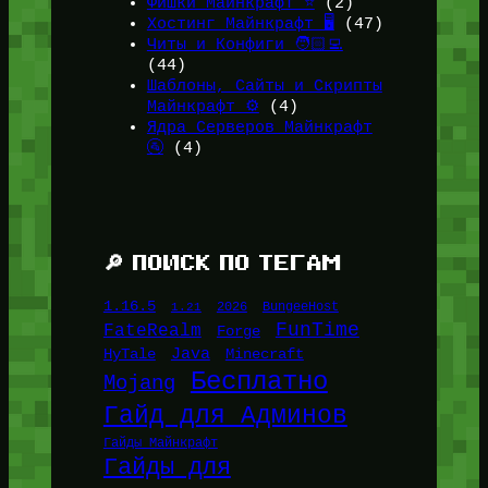
Фишки Майнкрафт ⭐
(2)
Хостинг Майнкрафт 🖥️
(47)
Читы и Конфиги 🧑🏻‍💻
(44)
Шаблоны, Сайты и Скрипты
Майнкрафт ⚙️
(4)
Ядра Серверов Майнкрафт
🚰
(4)
🔎 ПОИСК ПО ТЕГАМ
1.16.5
1.21
2026
BungeeHost
FunTime
FateRealm
Forge
Java
HyTale
Minecraft
Бесплатно
Mojang
Гайд для Админов
Гайды Майнкрафт
Гайды для