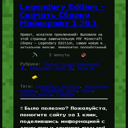
Legendary Edition —
Скачать Сборку
Майнкрафт 1.20.1
Привет, искатели приключений! Выложили на
этой странице замечательную РПГ Minecraft
сборку — Legendary Edition, самую новую и
актуальную версию. Невероятно проработанный
сюжет и квесты, 700+ новых данжей, свой
3 минуты
уникальный саундтрек…
Рубрики:
Сборки Модов Майнкрафт
🧳
, 
Майнкрафт Моды 🟩
, 
Моды 💫
Теги:
Legendary Edition
, 
Легендари
едишен
, 
Майнкрафт моды
, 
Моды
, 
Сборка модов
, 
Скачать
‼️ Было полезно? Пожалуйста,
помогите сайту за 1 клик,
поделившись информацией с
друзьями и другими людьми!