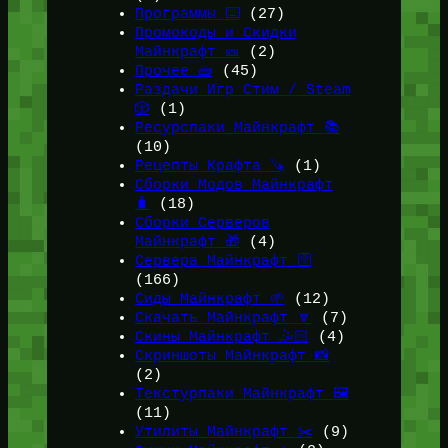
Программы ⌨️
(27)
Промокоды и Скидки
Майнкрафт 🎫
(2)
Прочее 🧱
(45)
Раздачи Игр Стим / Steam
🎲
(1)
Ресурспаки Майнкрафт 📚
(10)
Рецепты Крафта 🪚
(1)
Сборки Модов Майнкрафт
🧳
(18)
Сборки Серверов
Майнкрафт 🎁
(4)
Сервера Майнкрафт 🛜
(166)
Сиды Майнкрафт 🌱
(12)
Скачать Майнкрафт 🔽
(7)
Скины Майнкрафт 🤹🏻
(4)
Скриншоты Майнкрафт 📸
(2)
Текстурпаки Майнкрафт 🖼️
(11)
Утилиты Майнкрафт ✂️
(9)