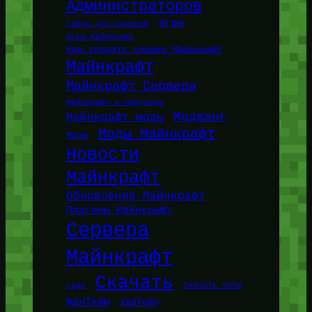
Администраторов
Игры
Гайды для админов
Игры Майнкрафт
Как создать сервер Майнкрафт
Майнкрафт
Майнкрафт Сервера
Майнкрафт в браузере
Моджанг
Майнкрафт моды
Моды Майнкрафт
Моды
Новости
Майнкрафт
Обновления Майнкрафт
Плагины Майнкрафт
Сервера
Майнкрафт
Скачать
Сиды
Скачать читы
ФанТайм
ХайТейл