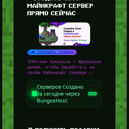
МАЙНКРАФТ СЕРВЕР
ПРЯМО СЕЙЧАС
⛏️➡️ Создать сервер!
💡Летние Каникулы — Идеальное
время, чтобы Заработать на
своём Майнкрафт Сервере ✅
Серверов Создано
за сегодня через
000
BungeeHost: