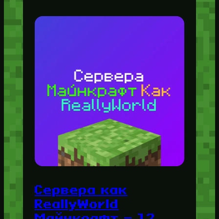
Сервера как
ReallyWorld
Майнкрафт — 12