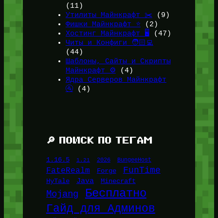
(11)
Утилиты Майнкрафт ✂️
(9)
Фишки Майнкрафт ⭐
(2)
Хостинг Майнкрафт 🖥️
(47)
Читы и Конфиги 🧑🏻‍💻
(44)
Шаблоны, Сайты и Скрипты
Майнкрафт ⚙️
(4)
Ядра Серверов Майнкрафт
🚰
(4)
🔎 ПОИСК ПО ТЕГАМ
1.16.5
1.21
2026
BungeeHost
FunTime
FateRealm
Forge
Java
HyTale
Minecraft
Бесплатно
Mojang
Гайд для Админов