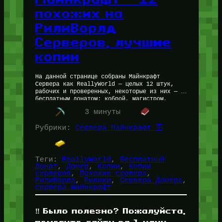
похожих на
РилиВорлд
Серверов, лучшие
копии
На данной странице собраны Майнкрафт
Сервера как ReallyWorld — целых 12 штук,
рабочих и проверенных, некоторые из них — с
бесплатным донатом: коброй, магистром,
драгоном и бесплатными донат-кейсами.
3 минуты
Игроки заходят…
Рубрики:
Сервера Майнкрафт 🛜
Теги:
ReallyWorld
, 
Бесплатный
Донат
, 
Домер
, 
Копии
, 
Копии
серверов
, 
Похожие сервера
, 
РилиВорлд
, 
Рилики
, 
Сервера Домера
, 
сервера майнкрафт
‼️ Было полезно? Пожалуйста,