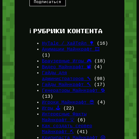
ℹ️ РУБРИКИ КОНТЕНТА
HyTale / ХайТейл 🌳
(16)
Анимации Майнкрафт 🎞️
(1)
Браузерные Игры 🎮
(18)
Видео Майнкрафт 📽️
(4)
Гайды для
администраторов 🔧
(98)
Гайды Майнкрафт 🔨
(17)
Генераторы Майнкрафт 🔁
(13)
Игроки Майнкрафт 😎
(4)
Игры 🕹️
(22)
Интересные Факты
Майнкрафт 💡
(6)
Как создать сервер
Майнкрафт ⛏️
(41)
Крипипаста Майнкрафт 😱