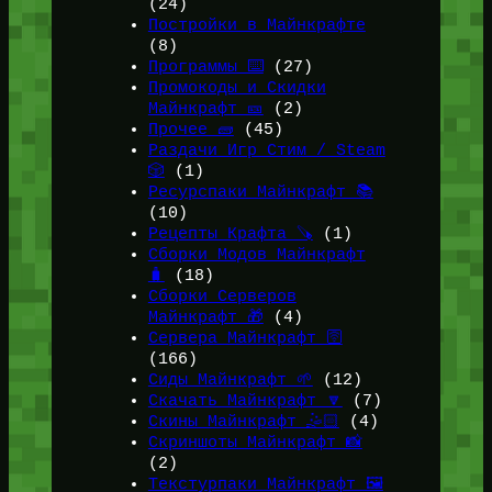
(24)
Постройки в Майнкрафте
(8)
Программы ⌨️
(27)
Промокоды и Скидки
Майнкрафт 🎫
(2)
Прочее 🧱
(45)
Раздачи Игр Стим / Steam
🎲
(1)
Ресурспаки Майнкрафт 📚
(10)
Рецепты Крафта 🪚
(1)
Сборки Модов Майнкрафт
🧳
(18)
Сборки Серверов
Майнкрафт 🎁
(4)
Сервера Майнкрафт 🛜
(166)
Сиды Майнкрафт 🌱
(12)
Скачать Майнкрафт 🔽
(7)
Скины Майнкрафт 🤹🏻
(4)
Скриншоты Майнкрафт 📸
(2)
Текстурпаки Майнкрафт 🖼️