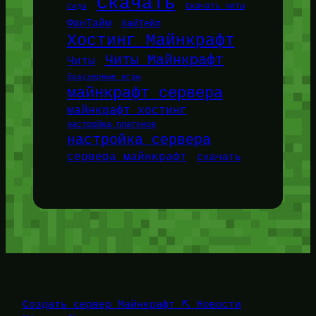
Скачать
Сиды
Скачать читы
ФанТайм
ХайТейл
Хостинг Майнкрафт
Читы Майнкрафт
Читы
браузерные игры
майнкрафт сервера
майнкрафт хостинг
настройка плагинов
настройка сервера
сервера майнкрафт
скачать
Создать сервер Майнкрафт ⛏️ Новости