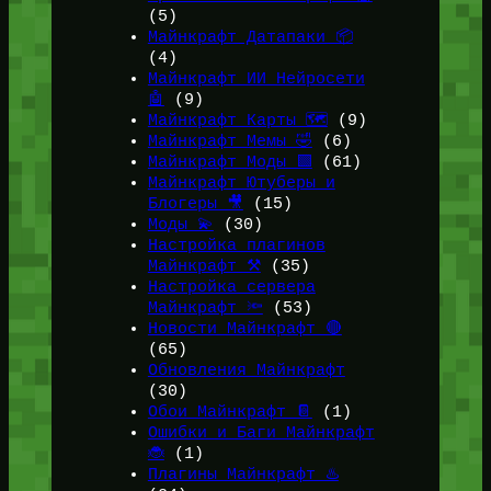
(5)
Майнкрафт Датапаки 📦
(4)
Майнкрафт ИИ Нейросети
🤖
(9)
Майнкрафт Карты 🗺️
(9)
Майнкрафт Мемы 🤣
(6)
Майнкрафт Моды 🟩
(61)
Майнкрафт Ютуберы и
Блогеры 🎥
(15)
Моды 💫
(30)
Настройка плагинов
Майнкрафт ⚒️
(35)
Настройка сервера
Майнкрафт 🔦
(53)
Новости Майнкрафт 🔴
(65)
Обновления Майнкрафт
(30)
Обои Майнкрафт 📔
(1)
Ошибки и Баги Майнкрафт
🐞
(1)
Плагины Майнкрафт ♨️