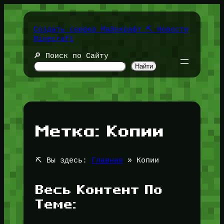
Перейти
к
содержимому
Создать сервер Майнкрафт ⛏️ Новости
Minecraft
🔎 Поиск по Сайту
Найти
Метка:
Копии
⛏️ Вы здесь:
Главная
»
Копии
Весь Контент По
Теме: