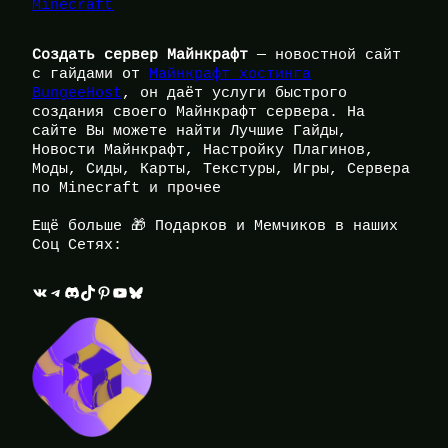
Minecraft
Создать сервер Майнкрафт
— новостной сайт
с гайдами от
Майнкрафт хостинга
BungeeHost
, он даёт услуги быстрого
создания своего Майнкрафт сервера. На
сайте Вы можете найти Лучшие Гайды,
Новости Майнкрафт, Настройку Плагинов,
Моды, Сиды, Карты, Текстуры, Игры, Сервера
по Minecraft и прочее
Ещё больше 🎁 Подарков и Мемчиков в наших
Соц Сетях:
ВКонтакте
Telegram
Discord
TikTok
Pinterest
YouTube
Bluesky