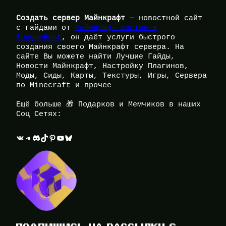
Создать сервер Майнкрафт
— новостной сайт
с гайдами от
Майнкрафт хостинга
BungeeHost
, он даёт услуги быстрого
создания своего Майнкрафт сервера. На
сайте Вы можете найти Лучшие Гайды,
Новости Майнкрафт, Настройку Плагинов,
Моды, Сиды, Карты, Текстуры, Игры, Сервера
по Minecraft и прочее
Ещё больше 🎁 Подарков и Мемчиков в наших
Соц Сетях:
ВКонтакте
Telegram
Discord
TikTok
Pinterest
YouTube
Bluesky