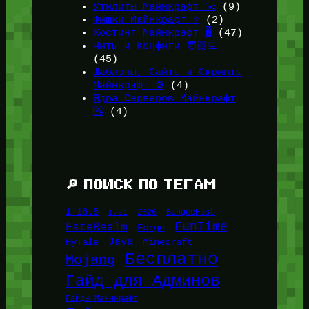
Утилиты Майнкрафт ✂️
(9)
Фишки Майнкрафт ⭐
(2)
Хостинг Майнкрафт 🖥️
(47)
Читы и Конфиги 🧑🏻‍💻
(45)
Шаблоны, Сайты и Скрипты
Майнкрафт ⚙️
(4)
Ядра Серверов Майнкрафт
🚰
(4)
🔎 ПОИСК ПО ТЕГАМ
1.16.5
1.21
2026
BungeeHost
FunTime
FateRealm
Forge
Java
HyTale
Minecraft
Бесплатно
Mojang
Гайд для Админов
Гайды Майнкрафт