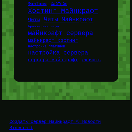
ФанТайм
ХайТейл
Хостинг Майнкрафт
Читы Майнкрафт
Читы
браузерные игры
майнкрафт сервера
майнкрафт хостинг
настройка плагинов
настройка сервера
сервера майнкрафт
скачать
Создать сервер Майнкрафт ⛏️ Новости
Minecraft