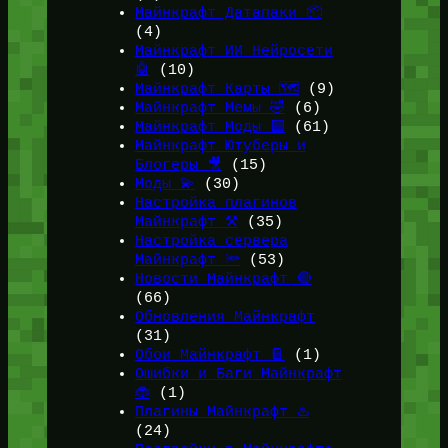
Майнкрафт Датапаки 📦
(4)
Майнкрафт ИИ Нейросети
🤖
(10)
Майнкрафт Карты 🗺️
(9)
Майнкрафт Мемы 🤣
(6)
Майнкрафт Моды 🟩
(61)
Майнкрафт Ютуберы и
Блогеры 🎥
(15)
Моды 💫
(30)
Настройка плагинов
Майнкрафт ⚒️
(35)
Настройка сервера
Майнкрафт 🔦
(53)
Новости Майнкрафт 🔴
(66)
Обновления Майнкрафт
(31)
Обои Майнкрафт 📔
(1)
Ошибки и Баги Майнкрафт
🐞
(1)
Плагины Майнкрафт ♨️
(24)