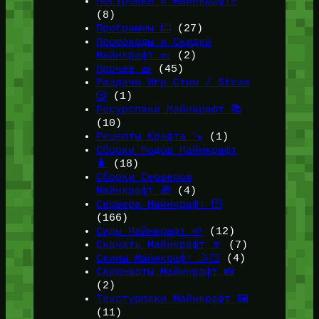
Постройки в Майнкрафте
(8)
Программы ⌨️
(27)
Промокоды и Скидки
Майнкрафт 🎫
(2)
Прочее 🧱
(45)
Раздачи Игр Стим / Steam
🎲
(1)
Ресурспаки Майнкрафт 📚
(10)
Рецепты Крафта 🪚
(1)
Сборки Модов Майнкрафт
🧳
(18)
Сборки Серверов
Майнкрафт 🎁
(4)
Сервера Майнкрафт 🛜
(166)
Сиды Майнкрафт 🌱
(12)
Скачать Майнкрафт 🔽
(7)
Скины Майнкрафт 🤹🏻
(4)
Скриншоты Майнкрафт 📸
(2)
Текстурпаки Майнкрафт 🖼️
(11)