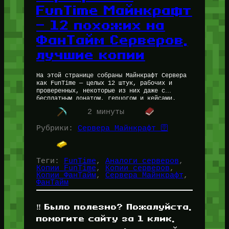
FunTime Майнкрафт
— 12 похожих на
ФанТайм Серверов,
лучшие копии
На этой странице собраны Майнкрафт Сервера
как FunTime — целых 12 штук, рабочих и
проверенных, некоторые из них даже с
бесплатным донатом, герцогом и кейсами.
Игроки уходят на копии ФанТайма…
2 минуты
Рубрики:
Сервера Майнкрафт 🛜
Теги:
FunTime
, 
Аналоги серверов
, 
Копии FunTime
, 
Копии серверов
, 
Копии ФанТайм
, 
Сервера Майнкрафт
, 
ФанТайм
‼️ Было полезно? Пожалуйста,
помогите сайту за 1 клик,