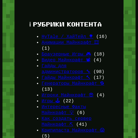
ℹ️ РУБРИКИ КОНТЕНТА
HyTale / ХайТейл 🌳
(16)
Анимации Майнкрафт 🎞️
(1)
Браузерные Игры 🎮
(18)
Видео Майнкрафт 📽️
(4)
Гайды для
администраторов 🔧
(98)
Гайды Майнкрафт 🔨
(17)
Генераторы Майнкрафт 🔁
(13)
Игроки Майнкрафт 😎
(4)
Игры 🕹️
(22)
Интересные Факты
Майнкрафт 💡
(6)
Как создать сервер
Майнкрафт ⛏️
(41)
Крипипаста Майнкрафт 😱
(5)