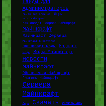
Гайды для
Администраторов
Игры
Гайды для админов
Игры Майнкрафт
Как создать сервер Майнкрафт
Майнкрафт
Майнкрафт Сервера
Майнкрафт в браузере
Моджанг
Майнкрафт моды
Моды Майнкрафт
Моды
Новости
Майнкрафт
Обновления Майнкрафт
Плагины Майнкрафт
Сервера
Майнкрафт
Скачать
Сиды
Скачать читы