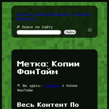
Перейти
к
содержимому
Создать сервер Майнкрафт ⛏️ Новости
Minecraft
🔎 Поиск по Сайту
Найти
Метка:
Копии
ФанТайм
⛏️ Вы здесь:
Главная
»
Копии
ФанТайм
Весь Контент По