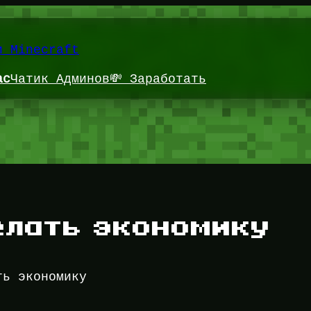
и Minecraft
ас
Чатик Админов
💸 Заработать
елать экономику
ть экономику