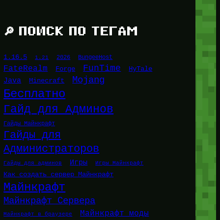
🔎 ПОИСК ПО ТЕГАМ
1.16.5
1.21
2026
BungeeHost
FunTime
FateRealm
HyTale
Forge
Mojang
Java
Minecraft
Бесплатно
Гайд для Админов
Гайды Майнкрафт
Гайды для
Администраторов
Игры
Гайды для админов
Игры Майнкрафт
Как создать сервер Майнкрафт
Майнкрафт
Майнкрафт Сервера
Майнкрафт моды
Майнкрафт в браузере