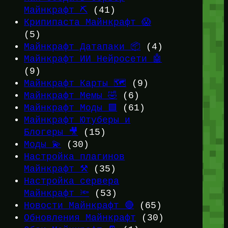
Майнкрафт ⛏️
(41)
Крипипаста Майнкрафт 😱
(5)
Майнкрафт Датапаки 📦
(4)
Майнкрафт ИИ Нейросети 🤖
(9)
Майнкрафт Карты 🗺️
(9)
Майнкрафт Мемы 🤣
(6)
Майнкрафт Моды 🟩
(61)
Майнкрафт Ютуберы и
Блогеры 🎥
(15)
Моды 💫
(30)
Настройка плагинов
Майнкрафт ⚒️
(35)
Настройка сервера
Майнкрафт 🔦
(53)
Новости Майнкрафт 🔴
(65)
Обновления Майнкрафт
(30)