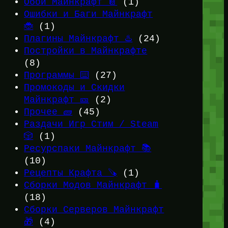
Обои Майнкрафт 📔
(1)
Ошибки и Баги Майнкрафт
🐞
(1)
Плагины Майнкрафт ♨️
(24)
Постройки в Майнкрафте
(8)
Программы ⌨️
(27)
Промокоды и Скидки
Майнкрафт 🎫
(2)
Прочее 🧱
(45)
Раздачи Игр Стим / Steam
🎲
(1)
Ресурспаки Майнкрафт 📚
(10)
Рецепты Крафта 🪚
(1)
Сборки Модов Майнкрафт 🧳
(18)
Сборки Серверов Майнкрафт
🎁
(4)