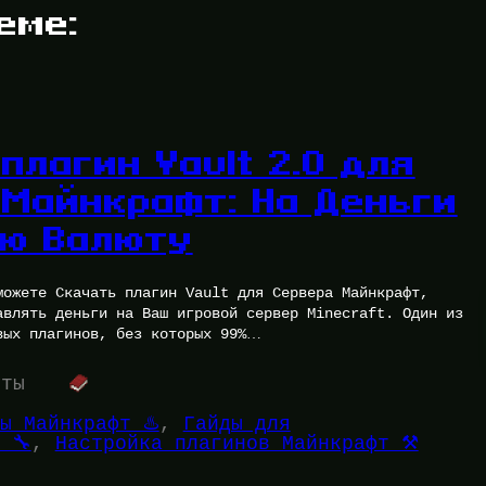
еме:
плагин Vault 2.0 для
 Майнкрафт: На Деньги
ую Валюту
можете Скачать плагин Vault для Сервера Майнкрафт,
авлять деньги на Ваш игровой сервер Minecraft. Один из
вых плагинов, без которых 99%…
уты
ы Майнкрафт ♨️
, 
Гайды для
 🔧
, 
Настройка плагинов Майнкрафт ⚒️