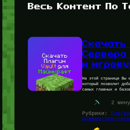
Весь Контент По Т
Скачать 
Сервера
и игров
На этой странице Вы 
который позволит доб
самых главных и базо
2 мин
Рубрики:
Плагин
администраторов