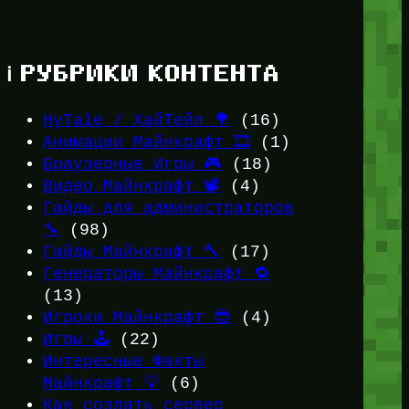
ℹ️ РУБРИКИ КОНТЕНТА
HyTale / ХайТейл 🌳
(16)
Анимации Майнкрафт 🎞️
(1)
Браузерные Игры 🎮
(18)
Видео Майнкрафт 📽️
(4)
Гайды для администраторов
🔧
(98)
Гайды Майнкрафт 🔨
(17)
Генераторы Майнкрафт 🔁
(13)
Игроки Майнкрафт 😎
(4)
Игры 🕹️
(22)
Интересные Факты
Майнкрафт 💡
(6)
Как создать сервер