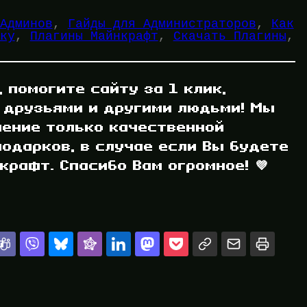
Админов
, 
Гайды для Администраторов
, 
Как
ку
, 
Плагины Майнкрафт
, 
Скачать Плагины
, 
, помогите сайту за 1 клик,
 друзьями и другими людьми! Мы
ление только качественной
одарков, в случае если Вы будете
рафт. Спасибо Вам огромное! 💜