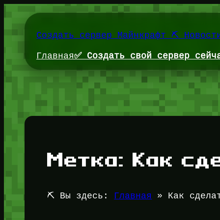
Перейти
к
содержимому
Создать сервер Майнкрафт ⛏️ Новост
Главная
✅ Создать свой сервер сейч
Метка:
Как сд
⛏️ Вы здесь:
Главная
»
Как сдела