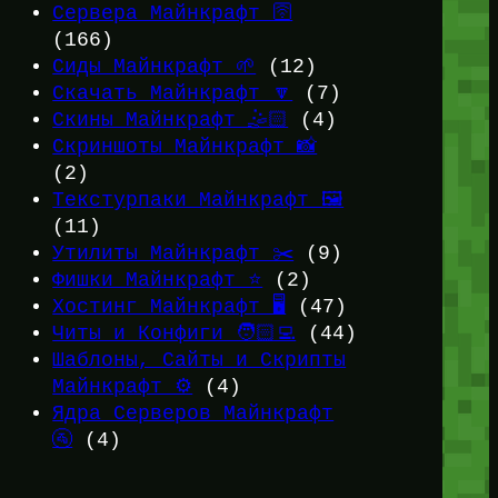
Сервера Майнкрафт 🛜
(166)
Сиды Майнкрафт 🌱
(12)
Скачать Майнкрафт 🔽
(7)
Скины Майнкрафт 🤹🏻
(4)
Скриншоты Майнкрафт 📸
(2)
Текстурпаки Майнкрафт 🖼️
(11)
Утилиты Майнкрафт ✂️
(9)
Фишки Майнкрафт ⭐
(2)
Хостинг Майнкрафт 🖥️
(47)
Читы и Конфиги 🧑🏻‍💻
(44)
Шаблоны, Сайты и Скрипты
Майнкрафт ⚙️
(4)
Ядра Серверов Майнкрафт
🚰
(4)