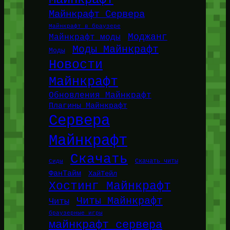
Майнкрафт Сервера
Майнкрафт в браузере
Моджанг
Майнкрафт моды
Моды Майнкрафт
Моды
Новости
Майнкрафт
Обновления Майнкрафт
Плагины Майнкрафт
Сервера
Майнкрафт
Скачать
Сиды
Скачать читы
ФанТайм
ХайТейл
Хостинг Майнкрафт
Читы Майнкрафт
Читы
браузерные игры
майнкрафт сервера