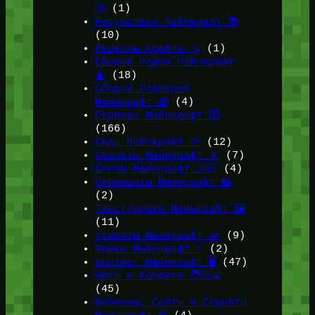
🎲
(1)
Ресурспаки Майнкрафт 📚
(10)
Рецепты Крафта 🪚
(1)
Сборки Модов Майнкрафт
🧳
(18)
Сборки Серверов
Майнкрафт 🎁
(4)
Сервера Майнкрафт 🛜
(166)
Сиды Майнкрафт 🌱
(12)
Скачать Майнкрафт 🔽
(7)
Скины Майнкрафт 🤹🏻
(4)
Скриншоты Майнкрафт 📸
(2)
Текстурпаки Майнкрафт 🖼️
(11)
Утилиты Майнкрафт ✂️
(9)
Фишки Майнкрафт ⭐
(2)
Хостинг Майнкрафт 🖥️
(47)
Читы и Конфиги 🧑🏻‍💻
(45)
Шаблоны, Сайты и Скрипты