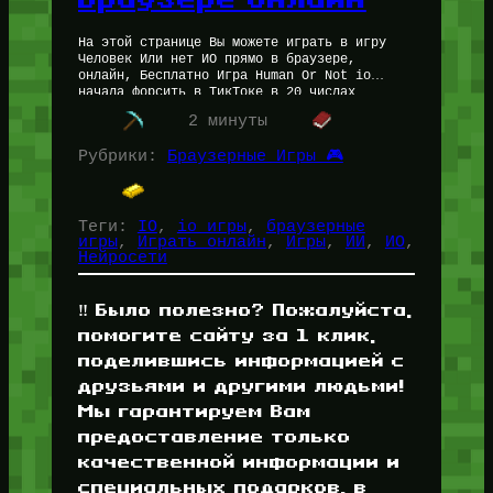
На этой странице Вы можете играть в игру
Человек Или нет ИО прямо в браузере,
онлайн, Бесплатно Игра Human Or Not io
начала форсить в ТикТоке в 20 числах
Апреля…
2 минуты
Рубрики:
Браузерные Игры 🎮
Теги:
IO
, 
io игры
, 
браузерные
игры
, 
Играть онлайн
, 
Игры
, 
ИИ
, 
ИО
, 
Нейросети
‼️ Было полезно? Пожалуйста,
помогите сайту за 1 клик,
поделившись информацией с
друзьями и другими людьми!
Мы гарантируем Вам
предоставление только
качественной информации и
специальных подарков, в