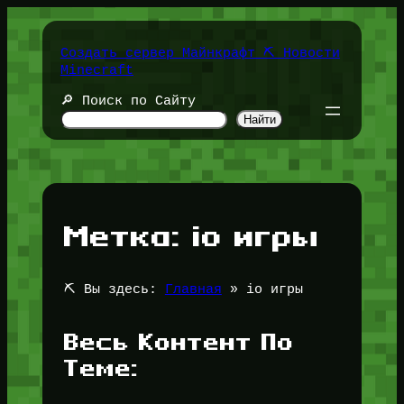
Перейти
к
содержимому
Создать сервер Майнкрафт ⛏️ Новости
Minecraft
🔎 Поиск по Сайту
Найти
Метка:
io игры
⛏️ Вы здесь:
Главная
»
io игры
Весь Контент По
Теме: