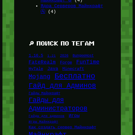
Майнкрафт ⚙️
(4)
Ядра Серверов Майнкрафт
🚰
(4)
🔎 ПОИСК ПО ТЕГАМ
1.16.5
1.21
2026
BungeeHost
FunTime
FateRealm
Forge
Java
HyTale
Minecraft
Бесплатно
Mojang
Гайд для Админов
Гайды Майнкрафт
Гайды для
Администраторов
Игры
Гайды для админов
Игры Майнкрафт
Как создать сервер Майнкрафт
Майнкрафт