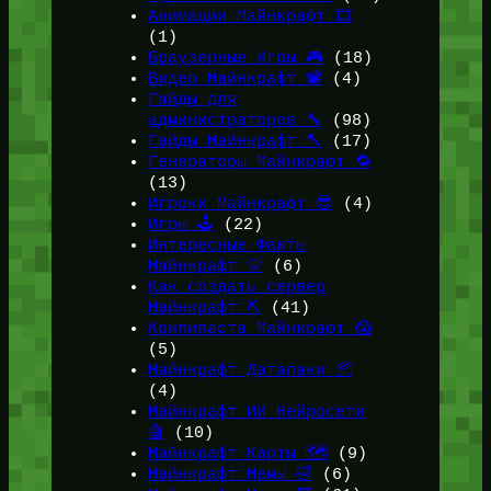
Анимации Майнкрафт 🎞️
(1)
Браузерные Игры 🎮
(18)
Видео Майнкрафт 📽️
(4)
Гайды для
администраторов 🔧
(98)
Гайды Майнкрафт 🔨
(17)
Генераторы Майнкрафт 🔁
(13)
Игроки Майнкрафт 😎
(4)
Игры 🕹️
(22)
Интересные Факты
Майнкрафт 💡
(6)
Как создать сервер
Майнкрафт ⛏️
(41)
Крипипаста Майнкрафт 😱
(5)
Майнкрафт Датапаки 📦
(4)
Майнкрафт ИИ Нейросети
🤖
(10)
Майнкрафт Карты 🗺️
(9)
Майнкрафт Мемы 🤣
(6)