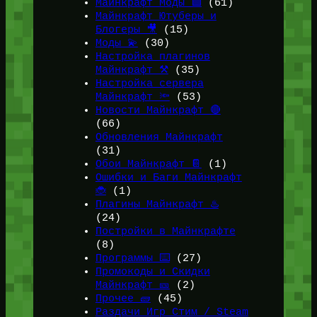
Майнкрафт Моды 🟩
(61)
Майнкрафт Ютуберы и
Блогеры 🎥
(15)
Моды 💫
(30)
Настройка плагинов
Майнкрафт ⚒️
(35)
Настройка сервера
Майнкрафт 🔦
(53)
Новости Майнкрафт 🔴
(66)
Обновления Майнкрафт
(31)
Обои Майнкрафт 📔
(1)
Ошибки и Баги Майнкрафт
🐞
(1)
Плагины Майнкрафт ♨️
(24)
Постройки в Майнкрафте
(8)
Программы ⌨️
(27)
Промокоды и Скидки
Майнкрафт 🎫
(2)
Прочее 🧱
(45)
Раздачи Игр Стим / Steam