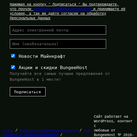
Нажимая на кнопку ‘ Подписаться ‘ Вы подтверждаете,
что прочли
Политику Конфиденциальности
и принимаете её
условия, а так же даёте согласие на обработку
Персональных Данных
Новости Майнкрафт
Акции и скидки BungeeHost
Получайте все самые лучшие предложения от
BungeeHost в 1 месте!
Сайт работает на
WordPress, контент
с
О Нас
/
Политика Конфиденциальности
/
Для
любовью от
Авторов и Правообладателей
/
BungeeHost 💜 2018-