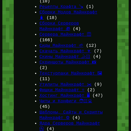
(10)
Рецепты Крафта 🪚
(1)
Сборки Модов Майнкрафт
🧳
(18)
Сборки Серверов
Майнкрафт 🎁
(4)
Сервера Майнкрафт 🛜
(166)
Сиды Майнкрафт 🌱
(12)
Скачать Майнкрафт 🔽
(7)
Скины Майнкрафт 🤹🏻
(4)
Скриншоты Майнкрафт 📸
(2)
Текстурпаки Майнкрафт 🖼️
(11)
Утилиты Майнкрафт ✂️
(9)
Фишки Майнкрафт ⭐
(2)
Хостинг Майнкрафт 🖥️
(47)
Читы и Конфиги 🧑🏻‍💻
(45)
Шаблоны, Сайты и Скрипты
Майнкрафт ⚙️
(4)
Ядра Серверов Майнкрафт
🚰
(4)