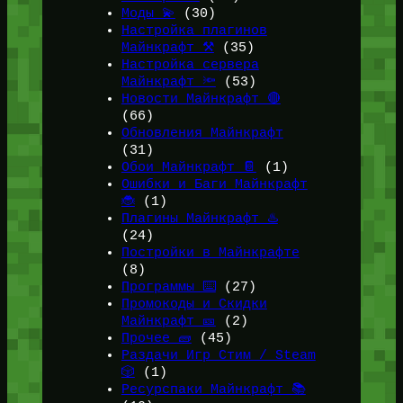
Моды 💫
(30)
Настройка плагинов
Майнкрафт ⚒️
(35)
Настройка сервера
Майнкрафт 🔦
(53)
Новости Майнкрафт 🔴
(66)
Обновления Майнкрафт
(31)
Обои Майнкрафт 📔
(1)
Ошибки и Баги Майнкрафт
🐞
(1)
Плагины Майнкрафт ♨️
(24)
Постройки в Майнкрафте
(8)
Программы ⌨️
(27)
Промокоды и Скидки
Майнкрафт 🎫
(2)
Прочее 🧱
(45)
Раздачи Игр Стим / Steam
🎲
(1)
Ресурспаки Майнкрафт 📚