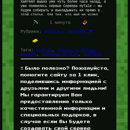
Хайтейл вышла уже чуть более часа назад, а
уже появились первые Сервера HyTale — мы
будем собирать и выкладывать их прямо в
этой статье. Для тех, кто ещё не успел…
1 минута
Рубрики:
HyTale / ХайТейл 🌳
Теги:
HyTale
, 
Играть в HyTale
онлайн
, 
Сервера HyTale
, 
ХайТейл
‼️ Было полезно? Пожалуйста,
помогите сайту за 1 клик,
поделившись информацией с
друзьями и другими людьми!
Мы гарантируем Вам
предоставление только
качественной информации и
специальных подарков, в
случае если Вы будете
создавать свой сервер