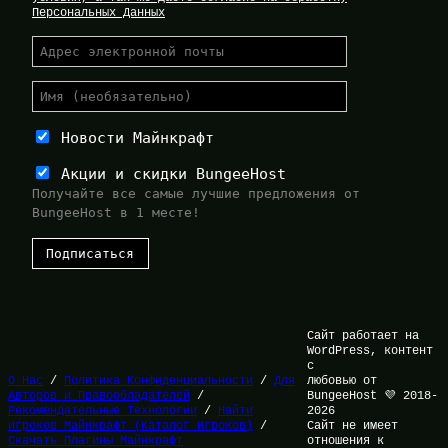
Персональных Данных
Новости Майнкрафт
Акции и скидки BungeeHost
Получайте все самые лучшие предложения от
BungeeHost в 1 месте!
Сайт работает на
WordPress, контент
с
О Нас
/
Политика Конфиденциальности
/
Для
любовью от
Авторов и Правообладателей
/
BungeeHost 💜 2018-
Рекомендательные Технологии
/
Найти
2026
игроков Майнкрафт (Каталог Игроков)
/
Сайт не имеет
Скачать Плагины Майнкрафт
отношения к