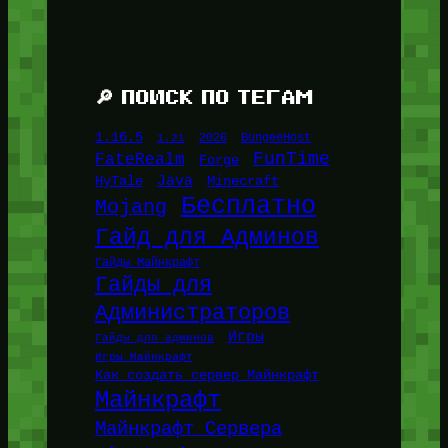
🔎 ПОИСК ПО ТЕГАМ
1.16.5
1.21
2026
BungeeHost
FunTime
FateRealm
Forge
Java
HyTale
Minecraft
Бесплатно
Mojang
Гайд для Админов
Гайды Майнкрафт
Гайды для
Администраторов
Игры
Гайды для админов
Игры Майнкрафт
Как создать сервер Майнкрафт
Майнкрафт
Майнкрафт Сервера