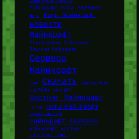
Майнкрафт в браузере
Моджанг
Майнкрафт моды
Моды Майнкрафт
Моды
Новости
Майнкрафт
Обновления Майнкрафт
Плагины Майнкрафт
Сервера
Майнкрафт
Скачать
Сиды
Скачать читы
ФанТайм
ХайТейл
Хостинг Майнкрафт
Читы Майнкрафт
Читы
браузерные игры
майнкрафт сервера
майнкрафт хостинг
настройка плагинов