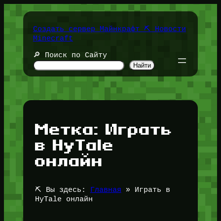
Перейти
к
содержимому
Создать сервер Майнкрафт ⛏️ Новости
Minecraft
🔎 Поиск по Сайту
Найти
Метка:
Играть
в HyTale
онлайн
⛏️ Вы здесь:
Главная
»
Играть в
HyTale онлайн