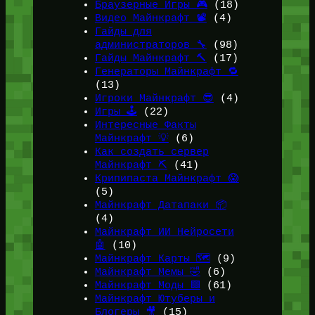
Браузерные Игры 🎮
(18)
Видео Майнкрафт 📽️
(4)
Гайды для
администраторов 🔧
(98)
Гайды Майнкрафт 🔨
(17)
Генераторы Майнкрафт 🔁
(13)
Игроки Майнкрафт 😎
(4)
Игры 🕹️
(22)
Интересные Факты
Майнкрафт 💡
(6)
Как создать сервер
Майнкрафт ⛏️
(41)
Крипипаста Майнкрафт 😱
(5)
Майнкрафт Датапаки 📦
(4)
Майнкрафт ИИ Нейросети
🤖
(10)
Майнкрафт Карты 🗺️
(9)
Майнкрафт Мемы 🤣
(6)
Майнкрафт Моды 🟩
(61)
Майнкрафт Ютуберы и
Блогеры 🎥
(15)