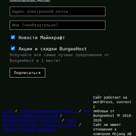
Новости Майнкрафт
Акции и скидки BungeeHost
Получайте все самые лучшие предложения от
BungeeHost в 1 месте!
Сайт работает на
WordPress, контент
с
О Нас
/
Политика Конфиденциальности
/
Для
любовью от
Авторов и Правообладателей
/
BungeeHost 💜 2018-
Рекомендательные Технологии
/
Найти
2026
игроков Майнкрафт (Каталог Игроков)
/
Сайт не имеет
Скачать Плагины Майнкрафт
отношения к
компании Mojang AB