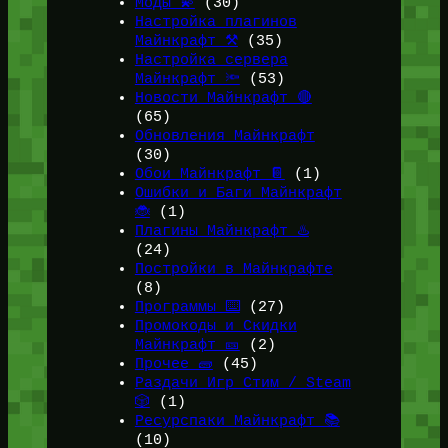
Моды 💫
(30)
Настройка плагинов
Майнкрафт ⚒️
(35)
Настройка сервера
Майнкрафт 🔦
(53)
Новости Майнкрафт 🔴
(65)
Обновления Майнкрафт
(30)
Обои Майнкрафт 📔
(1)
Ошибки и Баги Майнкрафт
🐞
(1)
Плагины Майнкрафт ♨️
(24)
Постройки в Майнкрафте
(8)
Программы ⌨️
(27)
Промокоды и Скидки
Майнкрафт 🎫
(2)
Прочее 🧱
(45)
Раздачи Игр Стим / Steam
🎲
(1)
Ресурспаки Майнкрафт 📚
(10)