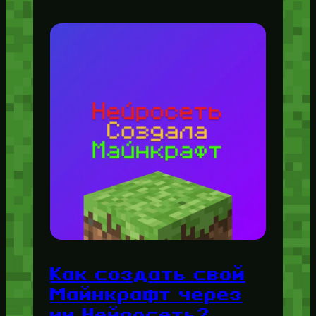
Как создать свой
Майнкрафт через
ии Нейросеть?