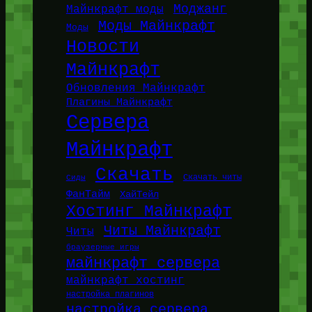
Моджанг
Майнкрафт моды
Моды Майнкрафт
Моды
Новости
Майнкрафт
Обновления Майнкрафт
Плагины Майнкрафт
Сервера
Майнкрафт
Скачать
Сиды
Скачать читы
ФанТайм
ХайТейл
Хостинг Майнкрафт
Читы Майнкрафт
Читы
браузерные игры
майнкрафт сервера
майнкрафт хостинг
настройка плагинов
настройка сервера