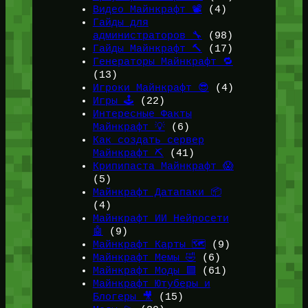
Видео Майнкрафт 📽️
(4)
Гайды для
администраторов 🔧
(98)
Гайды Майнкрафт 🔨
(17)
Генераторы Майнкрафт 🔁
(13)
Игроки Майнкрафт 😎
(4)
Игры 🕹️
(22)
Интересные Факты
Майнкрафт 💡
(6)
Как создать сервер
Майнкрафт ⛏️
(41)
Крипипаста Майнкрафт 😱
(5)
Майнкрафт Датапаки 📦
(4)
Майнкрафт ИИ Нейросети
🤖
(9)
Майнкрафт Карты 🗺️
(9)
Майнкрафт Мемы 🤣
(6)
Майнкрафт Моды 🟩
(61)
Майнкрафт Ютуберы и
Блогеры 🎥
(15)