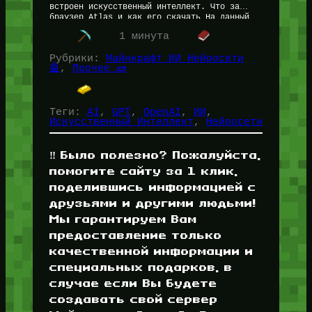
встроен искусственный интеллект. Что за
браузер Atlas и как его скачать На данный
момент (21.10.2025) браузер…
1 минута
Рубрики:
Майнкрафт ИИ Нейросети
🤖
, 
Прочее 🧱
Теги:
AI
, 
GPT
, 
OpenAI
, 
ИИ
, 
Искусственный Интеллект
, 
Нейросети
‼️ Было полезно? Пожалуйста,
помогите сайту за 1 клик,
поделившись информацией с
друзьями и другими людьми!
Мы гарантируем Вам
предоставление только
качественной информации и
специальных подарков, в
случае если Вы будете
создавать свой сервер