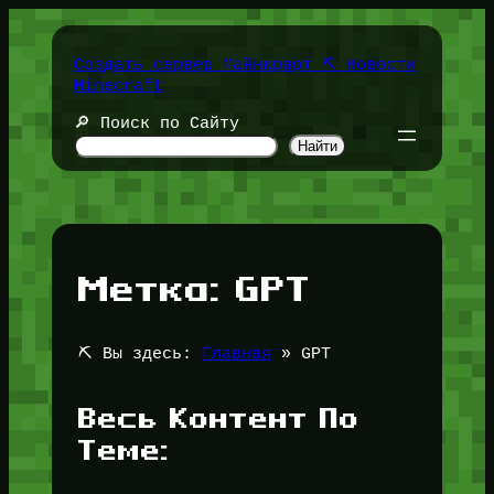
Перейти
к
содержимому
Создать сервер Майнкрафт ⛏️ Новости
Minecraft
🔎 Поиск по Сайту
Найти
Метка:
GPT
⛏️ Вы здесь:
Главная
»
GPT
Весь Контент По
Теме: