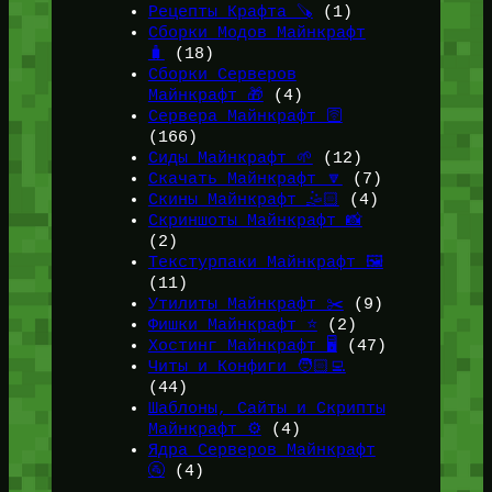
Рецепты Крафта 🪚
(1)
Сборки Модов Майнкрафт
🧳
(18)
Сборки Серверов
Майнкрафт 🎁
(4)
Сервера Майнкрафт 🛜
(166)
Сиды Майнкрафт 🌱
(12)
Скачать Майнкрафт 🔽
(7)
Скины Майнкрафт 🤹🏻
(4)
Скриншоты Майнкрафт 📸
(2)
Текстурпаки Майнкрафт 🖼️
(11)
Утилиты Майнкрафт ✂️
(9)
Фишки Майнкрафт ⭐
(2)
Хостинг Майнкрафт 🖥️
(47)
Читы и Конфиги 🧑🏻‍💻
(44)
Шаблоны, Сайты и Скрипты
Майнкрафт ⚙️
(4)
Ядра Серверов Майнкрафт
🚰
(4)