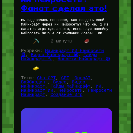
Фанат сделал это!
Вы задавались вопросом, Как создать свой
Майнкрафт через ии Нейросеть? Что же, 1 из
фанатов игры сделал это, используя новейшую
нейросеть GPT5.4 от компании OpenAI. ИИ
Майнкрафт получился с предельным…
2 минуты
Рубрики:
Майнкрафт ИИ Нейросети
🤖
, 
Видео Майнкрафт 📽️
, 
Гайды
Майнкрафт 🔨
, 
Новости Майнкрафт 🔴
Теги:
ChatGPT
, 
GPT
, 
OpenAI
, 
Вайбкодинг
, 
Видео
, 
Видео
Майнкрафт
, 
Гайды Майнкрафт
, 
ИИ
, 
Майнкрафт ИИ
, 
Нейросети
, 
Нейросети
Майнкрафт
, 
Создание Игр