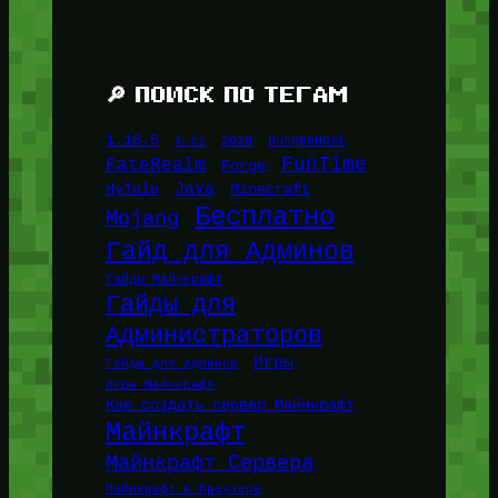
🔎 ПОИСК ПО ТЕГАМ
1.16.5
1.21
2026
BungeeHost
FunTime
FateRealm
Forge
Java
HyTale
Minecraft
Бесплатно
Mojang
Гайд для Админов
Гайды Майнкрафт
Гайды для
Администраторов
Игры
Гайды для админов
Игры Майнкрафт
Как создать сервер Майнкрафт
Майнкрафт
Майнкрафт Сервера
Майнкрафт в браузере