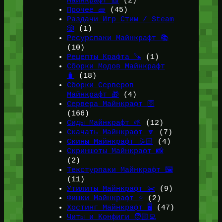
Майнкрафт 🎫
(2)
Прочее 🧱
(45)
Раздачи Игр Стим / Steam
🎲
(1)
Ресурспаки Майнкрафт 📚
(10)
Рецепты Крафта 🪚
(1)
Сборки Модов Майнкрафт
🧳
(18)
Сборки Серверов
Майнкрафт 🎁
(4)
Сервера Майнкрафт 🛜
(166)
Сиды Майнкрафт 🌱
(12)
Скачать Майнкрафт 🔽
(7)
Скины Майнкрафт 🤹🏻
(4)
Скриншоты Майнкрафт 📸
(2)
Текстурпаки Майнкрафт 🖼️
(11)
Утилиты Майнкрафт ✂️
(9)
Фишки Майнкрафт ⭐
(2)
Хостинг Майнкрафт 🖥️
(47)
Читы и Конфиги 🧑🏻‍💻