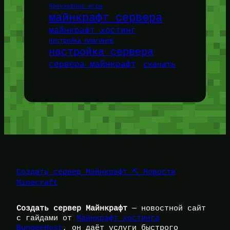
браузерные игры
майнкрафт сервера
майнкрафт хостинг
настройка плагинов
настройка сервера
сервера майнкрафт
скачать
Создать сервер Майнкрафт ⛏️ Новости
Minecraft
Создать сервер Майнкрафт
— новостной сайт
с гайдами от
Майнкрафт хостинга
BungeeHost
, он даёт услуги быстрого