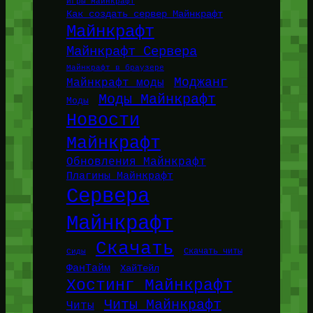
Игры Майнкрафт
Как создать сервер Майнкрафт
Майнкрафт
Майнкрафт Сервера
Майнкрафт в браузере
Моджанг
Майнкрафт моды
Моды Майнкрафт
Моды
Новости
Майнкрафт
Обновления Майнкрафт
Плагины Майнкрафт
Сервера
Майнкрафт
Скачать
Сиды
Скачать читы
ФанТайм
ХайТейл
Хостинг Майнкрафт
Читы Майнкрафт
Читы