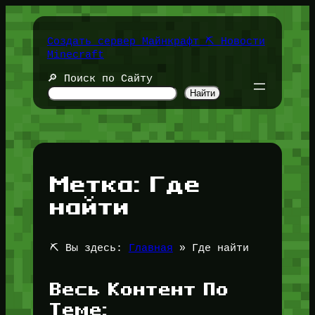
Перейти
к
содержимому
Создать сервер Майнкрафт ⛏️ Новости
Minecraft
🔎 Поиск по Сайту
Найти
Метка:
Где
найти
⛏️ Вы здесь:
Главная
»
Где найти
Весь Контент По
Теме: