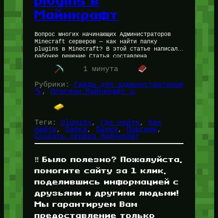
plugins в
Майнкрафт
Вопрос многих начинающих Администраторов
Minecraft серверов — как найти папку
plugins в Minecraft? В этой статье написали
рабочее решение Статья составлена
Администратором Майнкрафт Серверов Петром
1 минута
(for_users), с опытом создания Майнкрафт…
Рубрики:
Гайды для администраторов
🔧
, 
Плагины Майнкрафт ♨️
Теги:
plugins
, 
Где найти
, 
Как
найти
, 
Папка
, 
Папки
, 
Плагины
, 
Создать сервер Майнкрафт
‼️ Было полезно? Пожалуйста,
помогите сайту за 1 клик,
поделившись информацией с
друзьями и другими людьми!
Мы гарантируем Вам
предоставление только