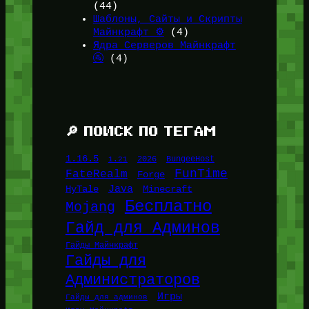
(44)
Шаблоны, Сайты и Скрипты
Майнкрафт ⚙️
(4)
Ядра Серверов Майнкрафт
🚰
(4)
🔎 ПОИСК ПО ТЕГАМ
1.16.5
1.21
2026
BungeeHost
FunTime
FateRealm
Forge
Java
HyTale
Minecraft
Бесплатно
Mojang
Гайд для Админов
Гайды Майнкрафт
Гайды для
Администраторов
Игры
Гайды для админов