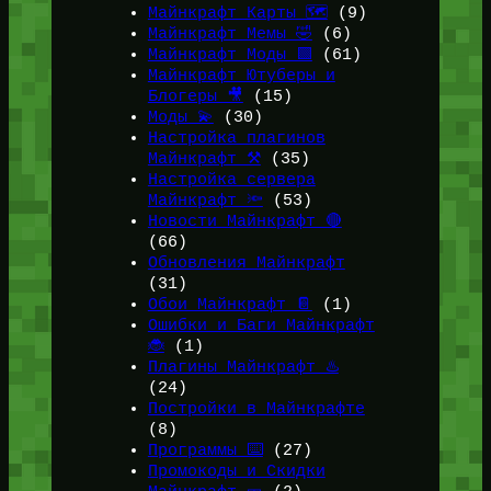
Майнкрафт Карты 🗺️
(9)
Майнкрафт Мемы 🤣
(6)
Майнкрафт Моды 🟩
(61)
Майнкрафт Ютуберы и
Блогеры 🎥
(15)
Моды 💫
(30)
Настройка плагинов
Майнкрафт ⚒️
(35)
Настройка сервера
Майнкрафт 🔦
(53)
Новости Майнкрафт 🔴
(66)
Обновления Майнкрафт
(31)
Обои Майнкрафт 📔
(1)
Ошибки и Баги Майнкрафт
🐞
(1)
Плагины Майнкрафт ♨️
(24)
Постройки в Майнкрафте
(8)
Программы ⌨️
(27)
Промокоды и Скидки