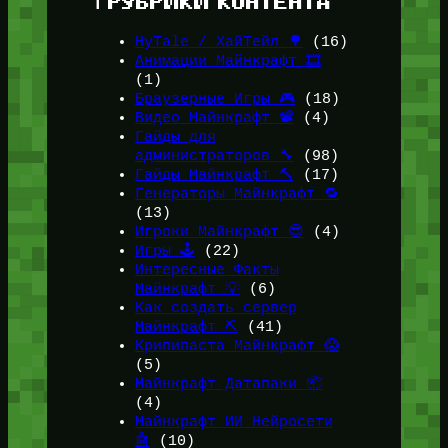
ℹ️ РУБРИКИ КОНТЕНТА
HyTale / ХайТейл 🌳
(16)
Анимации Майнкрафт 🎞️
(1)
Браузерные Игры 🎮
(18)
Видео Майнкрафт 📽️
(4)
Гайды для
администраторов 🔧
(98)
Гайды Майнкрафт 🔨
(17)
Генераторы Майнкрафт 🔁
(13)
Игроки Майнкрафт 😎
(4)
Игры 🕹️
(22)
Интересные Факты
Майнкрафт 💡
(6)
Как создать сервер
Майнкрафт ⛏️
(41)
Крипипаста Майнкрафт 😱
(5)
Майнкрафт Датапаки 📦
(4)
Майнкрафт ИИ Нейросети
🤖
(10)