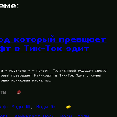
еме:
од который превщает
фт в Тик-Ток эдит
 и » крутизны » — привет! Талантливый мододел сделал
торый превращает Майнкрафт в Тик-Ток Эдит с кучей
 одна кринжовая маска из…
уты
афт Моды 🟩
, 
Моды 💫
onk
, 
Майнкрафт моды
, 
моды
, 
Моды