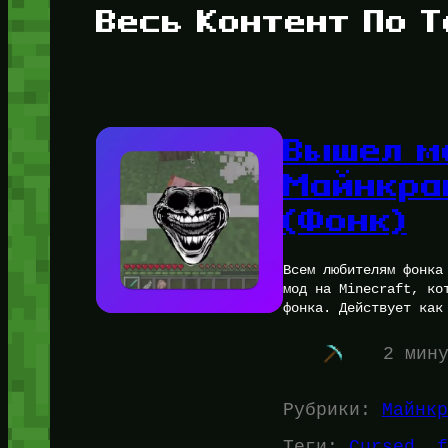
Весь Контент По Т
Вышел м
Майнкра
(Фонк)
Всем любителям фонка
мод на Minecraft, ко
фонка. Действует как
2 мин
Рубрики:
Майнкр
Теги:
Cursed
, 
f