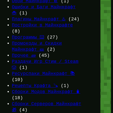
Обои Майнкрафт 📔
(1)
Ошибки и Баги Майнкрафт
🐞
(1)
Плагины Майнкрафт ♨️
(24)
Постройки в Майнкрафте
(8)
Программы ⌨️
(27)
Промокоды и Скидки
Майнкрафт 🎫
(2)
Прочее 🧱
(45)
Раздачи Игр Стим / Steam
🎲
(1)
Ресурспаки Майнкрафт 📚
(10)
Рецепты Крафта 🪚
(1)
Сборки Модов Майнкрафт 🧳
(18)
Сборки Серверов Майнкрафт
🎁
(4)