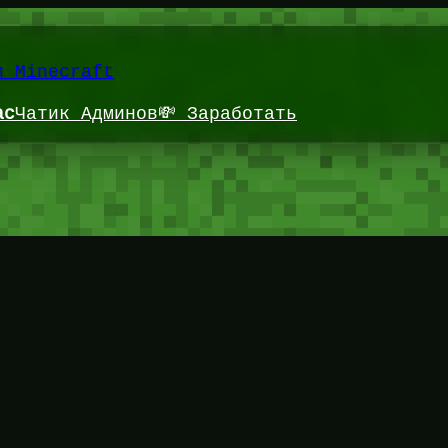
и Minecraft
ас
Чатик Админов
💸 Заработать