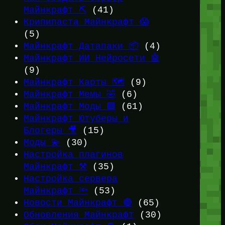
Майнкрафт ⛏️
(41)
Крипипаста Майнкрафт 😱
(5)
Майнкрафт Датапаки 📦
(4)
Майнкрафт ИИ Нейросети 🤖
(9)
Майнкрафт Карты 🗺️
(9)
Майнкрафт Мемы 🤣
(6)
Майнкрафт Моды 🟩
(61)
Майнкрафт Ютуберы и
Блогеры 🎥
(15)
Моды 💫
(30)
Настройка плагинов
Майнкрафт ⚒️
(35)
Настройка сервера
Майнкрафт 🔦
(53)
Новости Майнкрафт 🔴
(65)
Обновления Майнкрафт
(30)