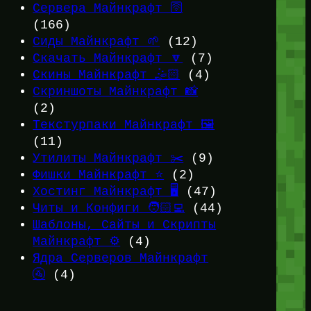
Сервера Майнкрафт 🛜
(166)
Сиды Майнкрафт 🌱
(12)
Скачать Майнкрафт 🔽
(7)
Скины Майнкрафт 🤹🏻
(4)
Скриншоты Майнкрафт 📸
(2)
Текстурпаки Майнкрафт 🖼️
(11)
Утилиты Майнкрафт ✂️
(9)
Фишки Майнкрафт ⭐
(2)
Хостинг Майнкрафт 🖥️
(47)
Читы и Конфиги 🧑🏻‍💻
(44)
Шаблоны, Сайты и Скрипты
Майнкрафт ⚙️
(4)
Ядра Серверов Майнкрафт
🚰
(4)