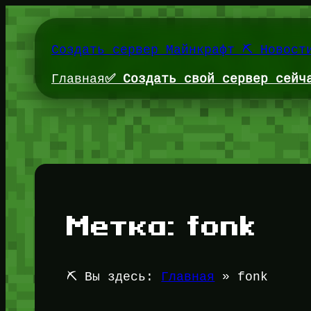
Перейти
к
содержимому
Создать сервер Майнкрафт ⛏️ Новост
Главная
✅ Создать свой сервер сейч
Метка:
fonk
⛏️ Вы здесь:
Главная
»
fonk