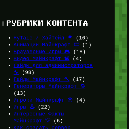
ℹ️ РУБРИКИ КОНТЕНТА
HyTale / ХайТейл 🌳
(16)
Анимации Майнкрафт 🎞️
(1)
Браузерные Игры 🎮
(18)
Видео Майнкрафт 📽️
(4)
Гайды для администраторов
🔧
(98)
Гайды Майнкрафт 🔨
(17)
Генераторы Майнкрафт 🔁
(13)
Игроки Майнкрафт 😎
(4)
Игры 🕹️
(22)
Интересные Факты
Майнкрафт 💡
(6)
Как создать сервер