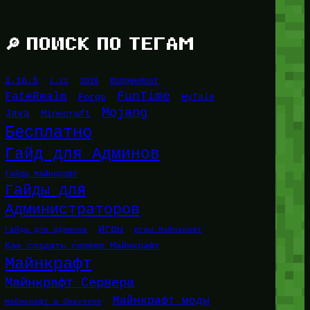
🔎 ПОИСК ПО ТЕГАМ
1.16.5
1.21
2026
BungeeHost
FunTime
FateRealm
HyTale
Forge
Mojang
Java
Minecraft
Бесплатно
Гайд для Админов
Гайды Майнкрафт
Гайды для
Администраторов
Игры
Гайды для админов
Игры Майнкрафт
Как создать сервер Майнкрафт
Майнкрафт
Майнкрафт Сервера
Майнкрафт моды
Майнкрафт в браузере