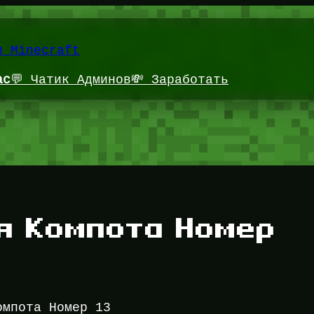
и Minecraft
ас
💬 Чатик Админов
💸 Заработать
я Компота Номер
омпота Номер 13