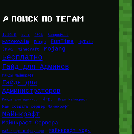
🔎 ПОИСК ПО ТЕГАМ
1.16.5
1.21
2026
BungeeHost
FunTime
FateRealm
HyTale
Forge
Mojang
Java
Minecraft
Бесплатно
Гайд для Админов
Гайды Майнкрафт
Гайды для
Администраторов
Игры
Гайды для админов
Игры Майнкрафт
Как создать сервер Майнкрафт
Майнкрафт
Майнкрафт Сервера
Майнкрафт моды
Майнкрафт в браузере