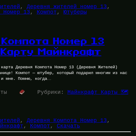
ителей
, 
Деревня жителей номер 13
, 
 Номер 13
, 
Компот
, 
Ютуберы
 Компота Номер 13
 Карту Майнкрафт
 карта Деревня Компота Номер 13 (Деревня Жителей)
анице! Компот — ютубер, который подарил многим из нас
 и мне. Помню, когда…
уты
Рубрики:
Майнкрафт Карты 🗺️
ителей
, 
Деревня Компота Номер 13
, 
йнкрафт
, 
Компот
, 
Скачать