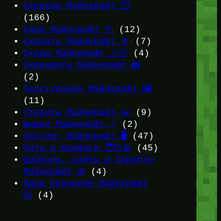
Сервера Майнкрафт 🛜
(166)
Сиды Майнкрафт 🌱
(12)
Скачать Майнкрафт 🔽
(7)
Скины Майнкрафт 🤹🏻
(4)
Скриншоты Майнкрафт 📸
(2)
Текстурпаки Майнкрафт 🖼️
(11)
Утилиты Майнкрафт ✂️
(9)
Фишки Майнкрафт ⭐
(2)
Хостинг Майнкрафт 🖥️
(47)
Читы и Конфиги 🧑🏻‍💻
(45)
Шаблоны, Сайты и Скрипты
Майнкрафт ⚙️
(4)
Ядра Серверов Майнкрафт
🚰
(4)