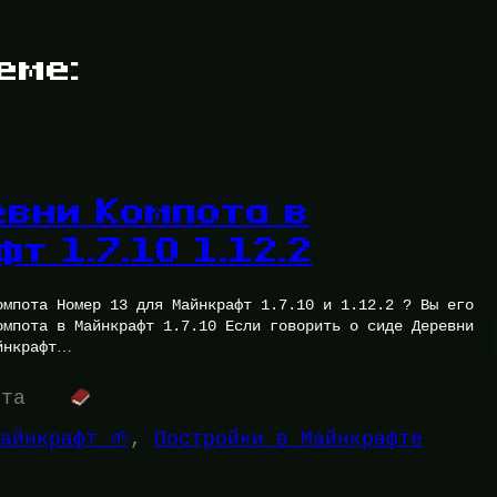
еме:
евни Компота в
т 1.7.10 1.12.2
омпота Номер 13 для Майнкрафт 1.7.10 и 1.12.2 ? Вы его
омпота в Майнкрафт 1.7.10 Если говорить о сиде Деревни
йнкрафт…
ута
айнкрафт 🌱
, 
Постройки в Майнкрафте