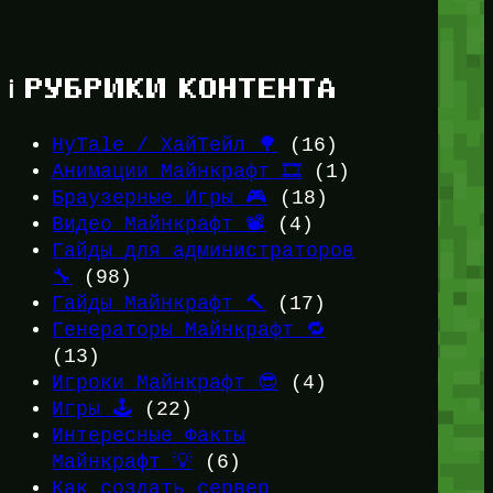
ℹ️ РУБРИКИ КОНТЕНТА
HyTale / ХайТейл 🌳
(16)
Анимации Майнкрафт 🎞️
(1)
Браузерные Игры 🎮
(18)
Видео Майнкрафт 📽️
(4)
Гайды для администраторов
🔧
(98)
Гайды Майнкрафт 🔨
(17)
Генераторы Майнкрафт 🔁
(13)
Игроки Майнкрафт 😎
(4)
Игры 🕹️
(22)
Интересные Факты
Майнкрафт 💡
(6)
Как создать сервер