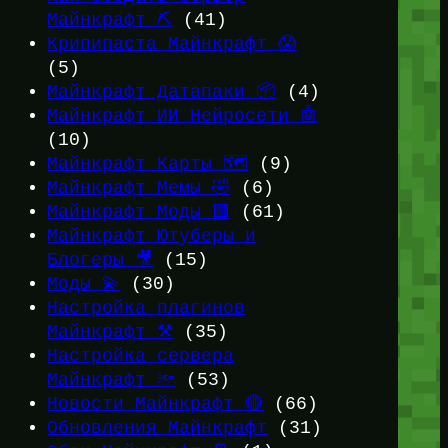
Майнкрафт ⛏️
(41)
Крипипаста Майнкрафт 😱
(5)
Майнкрафт Датапаки 📦
(4)
Майнкрафт ИИ Нейросети 🤖
(10)
Майнкрафт Карты 🗺️
(9)
Майнкрафт Мемы 🤣
(6)
Майнкрафт Моды 🟩
(61)
Майнкрафт Ютуберы и
Блогеры 🎥
(15)
Моды 💫
(30)
Настройка плагинов
Майнкрафт ⚒️
(35)
Настройка сервера
Майнкрафт 🔦
(53)
Новости Майнкрафт 🔴
(66)
Обновления Майнкрафт
(31)