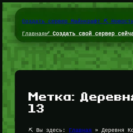
Перейти
к
содержимому
Создать сервер Майнкрафт ⛏️ Новост
Главная
✅ Создать свой сервер сейч
Метка:
Деревн
13
⛏️ Вы здесь:
Главная
»
Деревня К