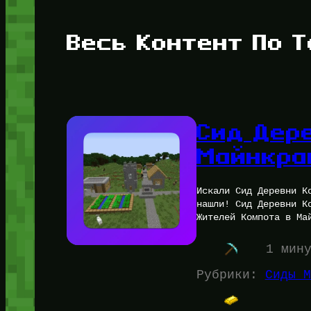
Весь Контент По Т
Сид Дер
Майнкраф
Искали Сид Деревни К
нашли! Сид Деревни К
Жителей Компота в Ма
1 мин
Рубрики:
Сиды М