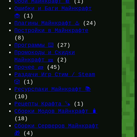
Обои Майнкрафт 📔
(1)
Ошибки и Баги Майнкрафт
🐞
(1)
Плагины Майнкрафт ♨️
(24)
Постройки в Майнкрафте
(8)
Программы ⌨️
(27)
Промокоды и Скидки
Майнкрафт 🎫
(2)
Прочее 🧱
(45)
Раздачи Игр Стим / Steam
🎲
(1)
Ресурспаки Майнкрафт 📚
(10)
Рецепты Крафта 🪚
(1)
Сборки Модов Майнкрафт 🧳
(18)
Сборки Серверов Майнкрафт
🎁
(4)