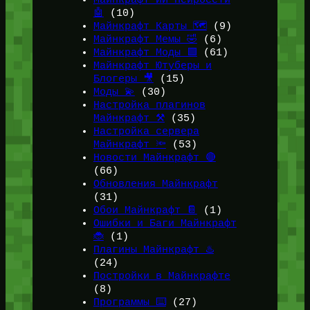
Майнкрафт ИИ Нейросети
🤖
(10)
Майнкрафт Карты 🗺️
(9)
Майнкрафт Мемы 🤣
(6)
Майнкрафт Моды 🟩
(61)
Майнкрафт Ютуберы и
Блогеры 🎥
(15)
Моды 💫
(30)
Настройка плагинов
Майнкрафт ⚒️
(35)
Настройка сервера
Майнкрафт 🔦
(53)
Новости Майнкрафт 🔴
(66)
Обновления Майнкрафт
(31)
Обои Майнкрафт 📔
(1)
Ошибки и Баги Майнкрафт
🐞
(1)
Плагины Майнкрафт ♨️
(24)
Постройки в Майнкрафте
(8)
Программы ⌨️
(27)