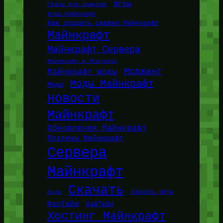
Игры
Гайды для админов
Игры Майнкрафт
Как создать сервер Майнкрафт
Майнкрафт
Майнкрафт Сервера
Майнкрафт в браузере
Моджанг
Майнкрафт моды
Моды Майнкрафт
Моды
Новости
Майнкрафт
Обновления Майнкрафт
Плагины Майнкрафт
Сервера
Майнкрафт
Скачать
Сиды
Скачать читы
ФанТайм
ХайТейл
Хостинг Майнкрафт