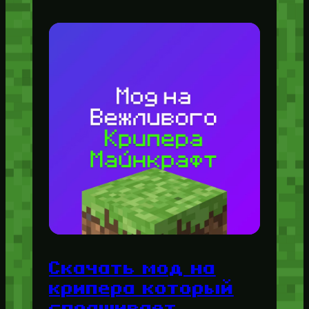
Скачать мод на
крипера который
спрашивает