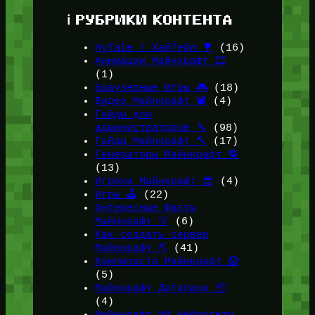
ℹ️ РУБРИКИ КОНТЕНТА
HyTale / ХайТейл 🌳
(16)
Анимации Майнкрафт 🎞️
(1)
Браузерные Игры 🎮
(18)
Видео Майнкрафт 📽️
(4)
Гайды для
администраторов 🔧
(98)
Гайды Майнкрафт 🔨
(17)
Генераторы Майнкрафт 🔁
(13)
Игроки Майнкрафт 😎
(4)
Игры 🕹️
(22)
Интересные Факты
Майнкрафт 💡
(6)
Как создать сервер
Майнкрафт ⛏️
(41)
Крипипаста Майнкрафт 😱
(5)
Майнкрафт Датапаки 📦
(4)