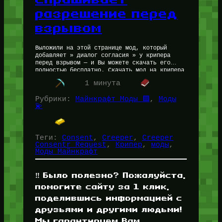
разрешение перед
взрывом
Выложили на этой странице мод, который
добавляет » диалог согласия » у крипера
перед взрывом — и Вы можете скачать его
полностью бесплатно. Скачать мод на крипера
который спрашивает разрешение…
1 минута
Рубрики:
Майнкрафт Моды 🟩
, 
Моды
💫
Теги:
Consent
, 
Creeper
, 
Creeper
Consentr Request
, 
Крипер
, 
моды
, 
Моды Майнкрафт
‼️ Было полезно? Пожалуйста,
помогите сайту за 1 клик,
поделившись информацией с
друзьями и другими людьми!
Мы гарантируем Вам