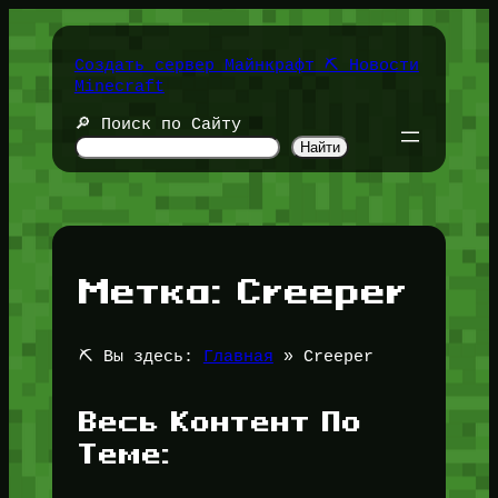
Перейти
к
содержимому
Создать сервер Майнкрафт ⛏️ Новости
Minecraft
🔎 Поиск по Сайту
Найти
Метка:
Creeper
⛏️ Вы здесь:
Главная
»
Creeper
Весь Контент По
Теме: