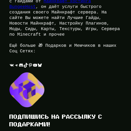
с гайдами от
Майнкрафт хостинга
BungeeHost
, он даёт услуги быстрого
создания своего Майнкрафт сервера. На
сайте Вы можете найти Лучшие Гайды,
Новости Майнкрафт, Настройку Плагинов,
Моды, Сиды, Карты, Текстуры, Игры, Сервера
по Minecraft и прочее
Ещё больше 🎁 Подарков и Мемчиков в наших
Соц Сетях:
ВКонтакте
Telegram
Discord
TikTok
Pinterest
YouTube
Bluesky
ПОДПИШИСЬ НА РАССЫЛКУ С
ПОДАРКАМИ!