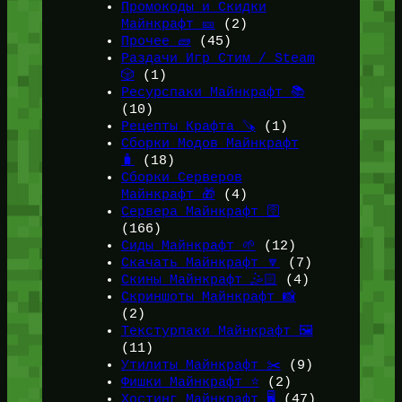
Промокоды и Скидки
Майнкрафт 🎫
(2)
Прочее 🧱
(45)
Раздачи Игр Стим / Steam
🎲
(1)
Ресурспаки Майнкрафт 📚
(10)
Рецепты Крафта 🪚
(1)
Сборки Модов Майнкрафт
🧳
(18)
Сборки Серверов
Майнкрафт 🎁
(4)
Сервера Майнкрафт 🛜
(166)
Сиды Майнкрафт 🌱
(12)
Скачать Майнкрафт 🔽
(7)
Скины Майнкрафт 🤹🏻
(4)
Скриншоты Майнкрафт 📸
(2)
Текстурпаки Майнкрафт 🖼️
(11)
Утилиты Майнкрафт ✂️
(9)
Фишки Майнкрафт ⭐
(2)
Хостинг Майнкрафт 🖥️
(47)