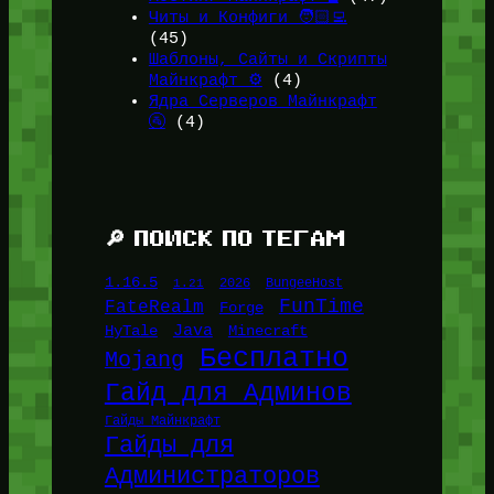
Читы и Конфиги 🧑🏻‍💻
(45)
Шаблоны, Сайты и Скрипты
Майнкрафт ⚙️
(4)
Ядра Серверов Майнкрафт
🚰
(4)
🔎 ПОИСК ПО ТЕГАМ
1.16.5
1.21
2026
BungeeHost
FunTime
FateRealm
Forge
Java
HyTale
Minecraft
Бесплатно
Mojang
Гайд для Админов
Гайды Майнкрафт
Гайды для
Администраторов