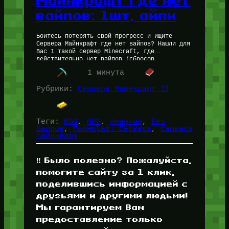
Майнкрафт где нет
вайпов: 1шт, айпи
Боитесь потерять свой прогресс и ищите
Сервера Майнкрафт где нет вайпов? Нашли для
Вас 1 такой сервер Minecraft, где
действительно нет вайпов (сбросов
прогресса) Сервера Майнкрафт где нет
1 минута
вайпов: mc.FateRealm.ru:25565…
Рубрики:
Сервера Майнкрафт 🛜
Теги:
MSO
, 
RPG
, 
Анархия
, 
Без
Вайпов
, 
Майнкрафт Сервера
, 
Сервера
Майнкрафт
‼️ Было полезно? Пожалуйста,
помогите сайту за 1 клик,
поделившись информацией с
друзьями и другими людьми!
Мы гарантируем Вам
предоставление только