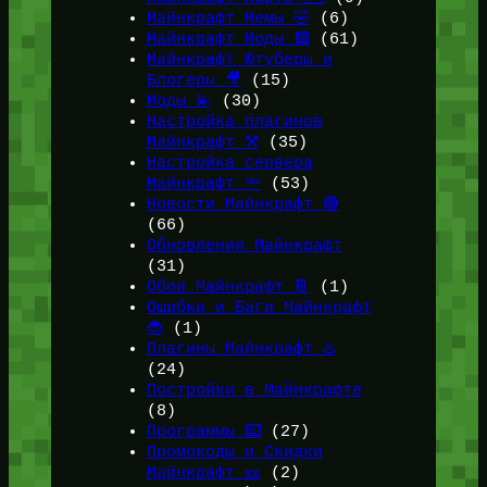
Майнкрафт Мемы 🤣
(6)
Майнкрафт Моды 🟩
(61)
Майнкрафт Ютуберы и
Блогеры 🎥
(15)
Моды 💫
(30)
Настройка плагинов
Майнкрафт ⚒️
(35)
Настройка сервера
Майнкрафт 🔦
(53)
Новости Майнкрафт 🔴
(66)
Обновления Майнкрафт
(31)
Обои Майнкрафт 📔
(1)
Ошибки и Баги Майнкрафт
🐞
(1)
Плагины Майнкрафт ♨️
(24)
Постройки в Майнкрафте
(8)
Программы ⌨️
(27)
Промокоды и Скидки
Майнкрафт 🎫
(2)