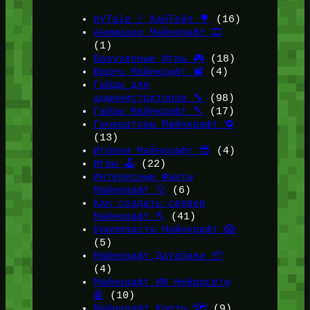
HyTale / ХайТейл 🌳
(16)
Анимации Майнкрафт 🎞️
(1)
Браузерные Игры 🎮
(18)
Видео Майнкрафт 📽️
(4)
Гайды для
администраторов 🔧
(98)
Гайды Майнкрафт 🔨
(17)
Генераторы Майнкрафт 🔁
(13)
Игроки Майнкрафт 😎
(4)
Игры 🕹️
(22)
Интересные Факты
Майнкрафт 💡
(6)
Как создать сервер
Майнкрафт ⛏️
(41)
Крипипаста Майнкрафт 😱
(5)
Майнкрафт Датапаки 📦
(4)
Майнкрафт ИИ Нейросети
🤖
(10)
Майнкрафт Карты 🗺️
(9)