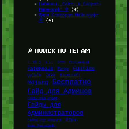
Шаблоны, Сайты и Скрипты
Майнкрафт ⚙️
(4)
Ядра Серверов Майнкрафт
🚰
(4)
🔎 ПОИСК ПО ТЕГАМ
1.16.5
1.21
2026
BungeeHost
FunTime
FateRealm
Forge
Java
HyTale
Minecraft
Бесплатно
Mojang
Гайд для Админов
Гайды Майнкрафт
Гайды для
Администраторов
Игры
Гайды для админов
Игры Майнкрафт