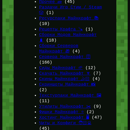
Прочее 🧱
(45)
Раздачи Игр Стим / Steam
🎲
(1)
Ресурспаки Майнкрафт 📚
(10)
Рецепты Крафта 🪚
(1)
Сборки Модов Майнкрафт
🧳
(18)
Сборки Серверов
Майнкрафт 🎁
(4)
Сервера Майнкрафт 🛜
(166)
Сиды Майнкрафт 🌱
(12)
Скачать Майнкрафт 🔽
(7)
Скины Майнкрафт 🤹🏻
(4)
Скриншоты Майнкрафт 📸
(2)
Текстурпаки Майнкрафт 🖼️
(11)
Утилиты Майнкрафт ✂️
(9)
Фишки Майнкрафт ⭐
(2)
Хостинг Майнкрафт 🖥️
(47)
Читы и Конфиги 🧑🏻‍💻
(45)