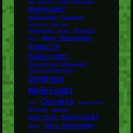
Как создать сервер Майнкрафт
Майнкрафт
Майнкрафт Сервера
Майнкрафт в браузере
Моджанг
Майнкрафт моды
Моды Майнкрафт
Моды
Новости
Майнкрафт
Обновления Майнкрафт
Плагины Майнкрафт
Сервера
Майнкрафт
Скачать
Сиды
Скачать читы
ФанТайм
ХайТейл
Хостинг Майнкрафт
Читы Майнкрафт
Читы
браузерные игры