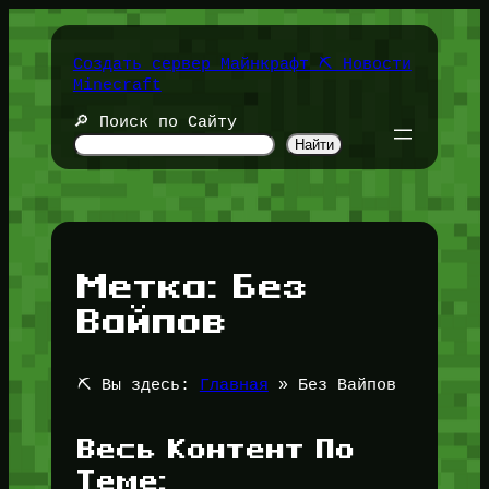
Перейти
к
содержимому
Создать сервер Майнкрафт ⛏️ Новости
Minecraft
🔎 Поиск по Сайту
Найти
Метка:
Без
Вайпов
⛏️ Вы здесь:
Главная
»
Без Вайпов
Весь Контент По
Теме: