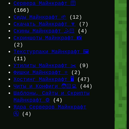
Сервера Майнкрафт 🛜
(166)
Сиды Майнкрафт 🌱
(12)
Скачать Майнкрафт 🔽
(7)
Скины Майнкрафт 🤹🏻
(4)
Скриншоты Майнкрафт 📸
(2)
Текстурпаки Майнкрафт 🖼️
(11)
Утилиты Майнкрафт ✂️
(9)
Фишки Майнкрафт ⭐
(2)
Хостинг Майнкрафт 🖥️
(47)
Читы и Конфиги 🧑🏻‍💻
(44)
Шаблоны, Сайты и Скрипты
Майнкрафт ⚙️
(4)
Ядра Серверов Майнкрафт
🚰
(4)