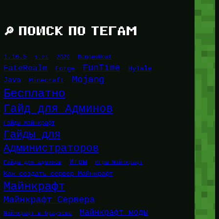
🔎 ПОИСК ПО ТЕГАМ
1.16.5
1.21
2026
BungeeHost
FunTime
FateRealm
HyTale
Forge
Mojang
Java
Minecraft
Бесплатно
Гайд для Админов
Гайды Майнкрафт
Гайды для
Администраторов
Игры
Гайды для админов
Игры Майнкрафт
Как создать сервер Майнкрафт
Майнкрафт
Майнкрафт Сервера
Майнкрафт моды
Майнкрафт в браузере