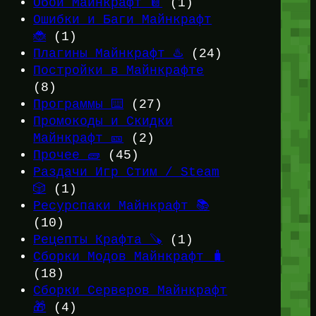
Обои Майнкрафт 📔
(1)
Ошибки и Баги Майнкрафт
🐞
(1)
Плагины Майнкрафт ♨️
(24)
Постройки в Майнкрафте
(8)
Программы ⌨️
(27)
Промокоды и Скидки
Майнкрафт 🎫
(2)
Прочее 🧱
(45)
Раздачи Игр Стим / Steam
🎲
(1)
Ресурспаки Майнкрафт 📚
(10)
Рецепты Крафта 🪚
(1)
Сборки Модов Майнкрафт 🧳
(18)
Сборки Серверов Майнкрафт
🎁
(4)