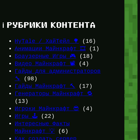
ℹ️ РУБРИКИ КОНТЕНТА
HyTale / ХайТейл 🌳
(16)
Анимации Майнкрафт 🎞️
(1)
Браузерные Игры 🎮
(18)
Видео Майнкрафт 📽️
(4)
Гайды для администраторов
🔧
(98)
Гайды Майнкрафт 🔨
(17)
Генераторы Майнкрафт 🔁
(13)
Игроки Майнкрафт 😎
(4)
Игры 🕹️
(22)
Интересные Факты
Майнкрафт 💡
(6)
Как создать сервер