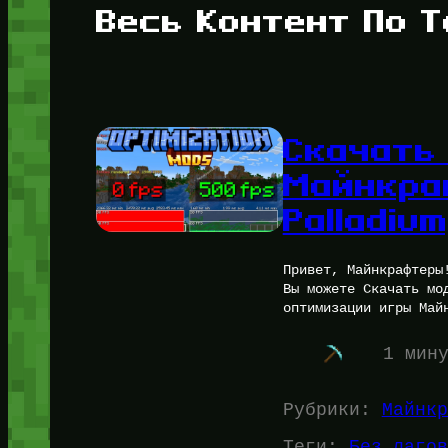
Весь Контент По Т
Скачать
Майнкраф
Palladium
Привет, Майнкрафтеры
Вы можете Скачать мо
оптимизации игры Май
1 мин
Рубрики:
Майнкр
Теги:
Без лагов