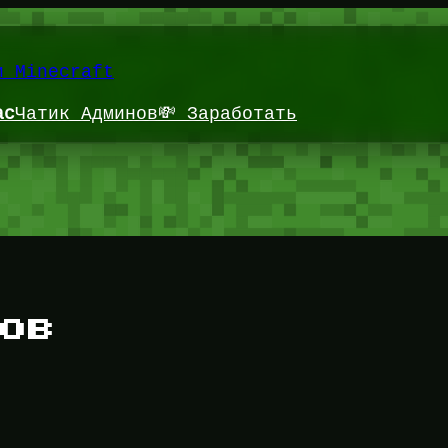
и Minecraft
ас
Чатик Админов
💸 Заработать
гов