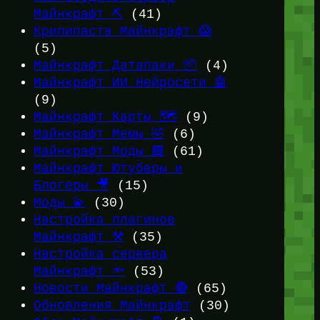
Майнкрафт ⛏️
(41)
Крипипаста Майнкрафт 😱
(5)
Майнкрафт Датапаки 📦
(4)
Майнкрафт ИИ Нейросети 🤖
(9)
Майнкрафт Карты 🗺️
(9)
Майнкрафт Мемы 🤣
(6)
Майнкрафт Моды 🟩
(61)
Майнкрафт Ютуберы и
Блогеры 🎥
(15)
Моды 💫
(30)
Настройка плагинов
Майнкрафт ⚒️
(35)
Настройка сервера
Майнкрафт 🔦
(53)
Новости Майнкрафт 🔴
(65)
Обновления Майнкрафт
(30)