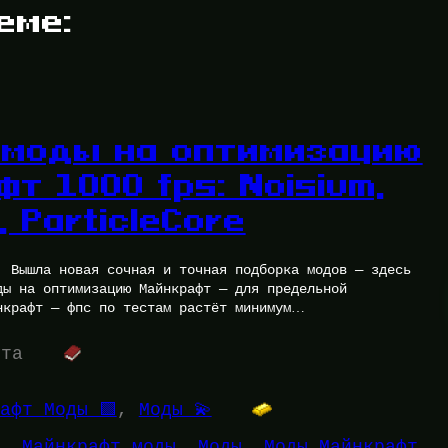
еме:
 моды на оптимизацию
т 1000 fps: Noisium,
, ParticleCore
! Вышла новая сочная и точная подборка модов — здесь
ды на оптимизацию Майнкрафт — для предельной
нкрафт — фпс по тестам растёт минимум…
ута
афт Моды 🟩
, 
Моды 💫
, 
Майнкрафт моды
, 
Моды
, 
Моды Майнкрафт
, 