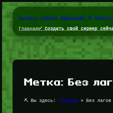
Перейти
к
содержимому
Создать сервер Майнкрафт ⛏️ Новост
Главная
✅ Создать свой сервер сейч
Метка:
Без ла
⛏️ Вы здесь:
Главная
»
Без лагов