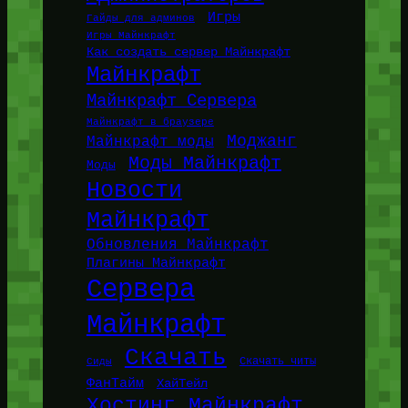
Игры
Гайды для админов
Игры Майнкрафт
Как создать сервер Майнкрафт
Майнкрафт
Майнкрафт Сервера
Майнкрафт в браузере
Моджанг
Майнкрафт моды
Моды Майнкрафт
Моды
Новости
Майнкрафт
Обновления Майнкрафт
Плагины Майнкрафт
Сервера
Майнкрафт
Скачать
Сиды
Скачать читы
ФанТайм
ХайТейл
Хостинг Майнкрафт