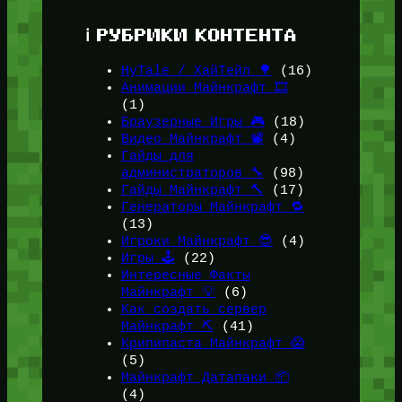
ℹ️ РУБРИКИ КОНТЕНТА
HyTale / ХайТейл 🌳
(16)
Анимации Майнкрафт 🎞️
(1)
Браузерные Игры 🎮
(18)
Видео Майнкрафт 📽️
(4)
Гайды для
администраторов 🔧
(98)
Гайды Майнкрафт 🔨
(17)
Генераторы Майнкрафт 🔁
(13)
Игроки Майнкрафт 😎
(4)
Игры 🕹️
(22)
Интересные Факты
Майнкрафт 💡
(6)
Как создать сервер
Майнкрафт ⛏️
(41)
Крипипаста Майнкрафт 😱
(5)
Майнкрафт Датапаки 📦
(4)