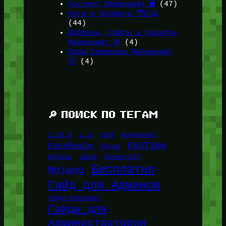
Хостинг Майнкрафт 🖥️
(47)
Читы и Конфиги 🧑🏻‍💻
(44)
Шаблоны, Сайты и Скрипты
Майнкрафт ⚙️
(4)
Ядра Серверов Майнкрафт
🚰
(4)
🔎 ПОИСК ПО ТЕГАМ
1.16.5
1.21
2026
BungeeHost
FunTime
FateRealm
Forge
Java
HyTale
Minecraft
Бесплатно
Mojang
Гайд для Админов
Гайды Майнкрафт
Гайды для
Администраторов