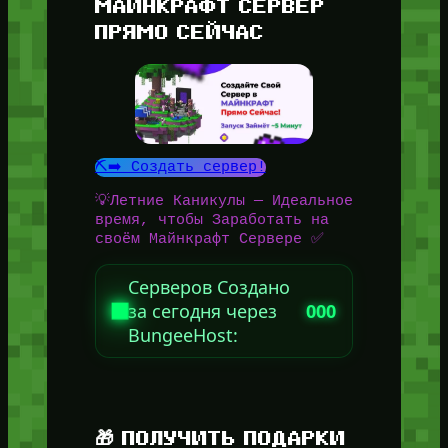
МАЙНКРАФТ СЕРВЕР
ПРЯМО СЕЙЧАС
⛏️➡️ Создать сервер!
💡Летние Каникулы — Идеальное
время, чтобы Заработать на
своём Майнкрафт Сервере ✅
Серверов Создано
за сегодня через
000
BungeeHost:
🎁 ПОЛУЧИТЬ ПОДАРКИ