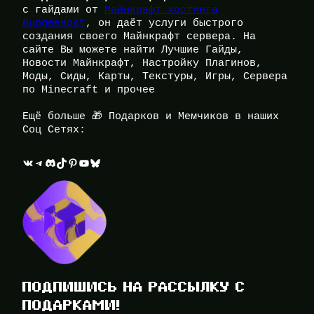
с гайдами от
Майнкрафт хостинга
BungeeHost
, он даёт услуги быстрого
создания своего Майнкрафт сервера. На
сайте Вы можете найти Лучшие Гайды,
Новости Майнкрафт, Настройку Плагинов,
Моды, Сиды, Карты, Текстуры, Игры, Сервера
по Minecraft и прочее
Ещё больше 🎁 Подарков и Мемчиков в наших
Соц Сетях:
ВКонтакте
Telegram
Discord
TikTok
Pinterest
YouTube
Bluesky
ПОДПИШИСЬ НА РАССЫЛКУ С
ПОДАРКАМИ!