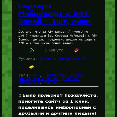
Сервера
Майнкрафт с АФК
Зоной — 1шт, айпи
Достало, что за АФК кикает / ничего не
даёт? Нашли для Вас Сервера Майнкрафт с АФК
Зоной, где дают предельно щедрые награды за
AFK — в том числе донат валюту…
1 минута
Рубрики:
Сервера Майнкрафт 🛜
Теги:
АФК
, 
Бесплатный донат
, 
Майнкрафт Сервера
, 
Сервера
Майнкрафт
, 
Халява
‼️ Было полезно? Пожалуйста,
помогите сайту за 1 клик,
поделившись информацией с
друзьями и другими людьми!