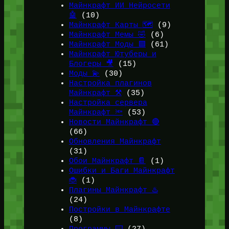
Майнкрафт ИИ Нейросети
🤖
(10)
Майнкрафт Карты 🗺️
(9)
Майнкрафт Мемы 🤣
(6)
Майнкрафт Моды 🟩
(61)
Майнкрафт Ютуберы и
Блогеры 🎥
(15)
Моды 💫
(30)
Настройка плагинов
Майнкрафт ⚒️
(35)
Настройка сервера
Майнкрафт 🔦
(53)
Новости Майнкрафт 🔴
(66)
Обновления Майнкрафт
(31)
Обои Майнкрафт 📔
(1)
Ошибки и Баги Майнкрафт
🐞
(1)
Плагины Майнкрафт ♨️
(24)
Постройки в Майнкрафте
(8)