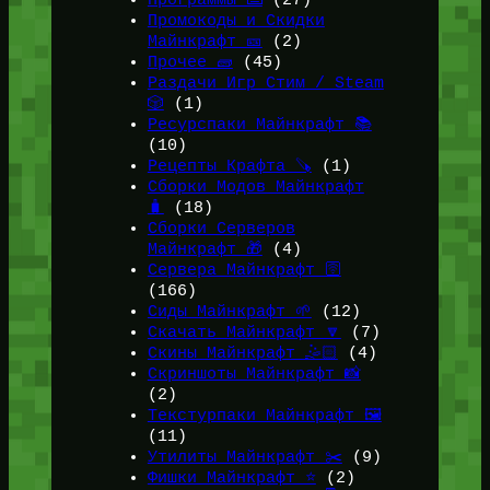
Программы ⌨️
(27)
Промокоды и Скидки
Майнкрафт 🎫
(2)
Прочее 🧱
(45)
Раздачи Игр Стим / Steam
🎲
(1)
Ресурспаки Майнкрафт 📚
(10)
Рецепты Крафта 🪚
(1)
Сборки Модов Майнкрафт
🧳
(18)
Сборки Серверов
Майнкрафт 🎁
(4)
Сервера Майнкрафт 🛜
(166)
Сиды Майнкрафт 🌱
(12)
Скачать Майнкрафт 🔽
(7)
Скины Майнкрафт 🤹🏻
(4)
Скриншоты Майнкрафт 📸
(2)
Текстурпаки Майнкрафт 🖼️
(11)
Утилиты Майнкрафт ✂️
(9)
Фишки Майнкрафт ⭐
(2)