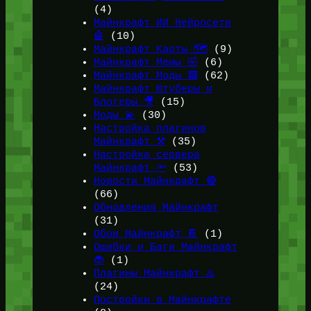
(4)
Майнкрафт ИИ Нейросети
🤖
(10)
Майнкрафт Карты 🗺️
(9)
Майнкрафт Мемы 🤣
(6)
Майнкрафт Моды 🟩
(62)
Майнкрафт Ютуберы и
Блогеры 🎥
(15)
Моды 💫
(30)
Настройка плагинов
Майнкрафт ⚒️
(35)
Настройка сервера
Майнкрафт 🔦
(53)
Новости Майнкрафт 🔴
(66)
Обновления Майнкрафт
(31)
Обои Майнкрафт 📔
(1)
Ошибки и Баги Майнкрафт
🐞
(1)
Плагины Майнкрафт ♨️
(24)
Постройки в Майнкрафте