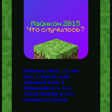
Майнкон 2015 — в чём
мем, » Какой твой
любимый блок в
Майнкрафте «, кто
такой dantdm и что
вообще за тренд