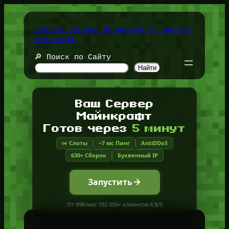
Перейти
к
содержимому
Создать сервер Майнкрафт ⛏️ Новости
Minecraft
🔎 Поиск по Сайту
Найти
Ваш Сервер
Майнкрафт
Готов через
5 минут
∞ Слоты
~7 мс Пинг
AntiDDoS
630+ Сборок
Буквенный IP
Запустить
От 99₽/мес
·
102 000+ клиентов
·
4.8/5