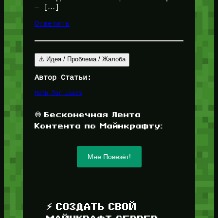
— […]
Ответить
⚠️ Идея / Проблема / Жалоба
Автор Статьи:
Пётр for_users
♾️ Бесконечная Лента
Контента по Майнкрафту:
Мне Повезёт!
⚡ СОЗДАТЬ СВОЙ