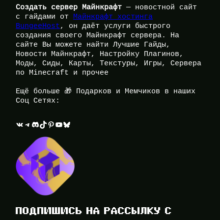
Создать сервер Майнкрафт
— новостной сайт
с гайдами от
Майнкрафт хостинга
BungeeHost
, он даёт услуги быстрого
создания своего Майнкрафт сервера. На
сайте Вы можете найти Лучшие Гайды,
Новости Майнкрафт, Настройку Плагинов,
Моды, Сиды, Карты, Текстуры, Игры, Сервера
по Minecraft и прочее
Ещё больше 🎁 Подарков и Мемчиков в наших
Соц Сетях:
ВКонтакте
Telegram
Discord
TikTok
Pinterest
YouTube
Bluesky
ПОДПИШИСЬ НА РАССЫЛКУ С