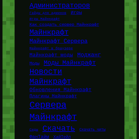
Администраторов
Игры
Гайды для админов
Игры Майнкрафт
Как создать сервер Майнкрафт
Майнкрафт
Майнкрафт Сервера
Майнкрафт в браузере
Моджанг
Майнкрафт моды
Моды Майнкрафт
Моды
Новости
Майнкрафт
Обновления Майнкрафт
Плагины Майнкрафт
Сервера
Майнкрафт
Скачать
Сиды
Скачать читы
ФанТайм
ХайТейл