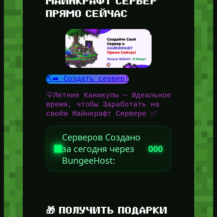
МАЙНКРАФТ СЕРВЕР
ПРЯМО СЕЙЧАС
⛏️➡️ Создать сервер!
💡Летние Каникулы — Идеальное
время, чтобы Заработать на
своём Майнкрафт Сервере ✅
Серверов Создано
за сегодня через
000
BungeeHost:
🎁 ПОЛУЧИТЬ ПОДАРКИ