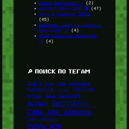
Фишки Майнкрафт ⭐
(2)
Хостинг Майнкрафт 🖥️
(47)
Читы и Конфиги 🧑🏻‍💻
(45)
Шаблоны, Сайты и Скрипты
Майнкрафт ⚙️
(4)
Ядра Серверов Майнкрафт
🚰
(4)
🔎 ПОИСК ПО ТЕГАМ
1.16.5
1.21
2026
BungeeHost
FunTime
FateRealm
Forge
Java
HyTale
Minecraft
Бесплатно
Mojang
Гайд для Админов
Гайды Майнкрафт
Гайды для