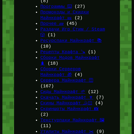
(8)
Программы ⌨️
(27)
Промокоды и Скидки
Майнкрафт 🎫
(2)
Прочее 🧱
(45)
Раздачи Игр Стим / Steam
🎲
(1)
Ресурспаки Майнкрафт 📚
(10)
Рецепты Крафта 🪚
(1)
Сборки Модов Майнкрафт
🧳
(18)
Сборки Серверов
Майнкрафт 🎁
(4)
Сервера Майнкрафт 🛜
(167)
Сиды Майнкрафт 🌱
(12)
Скачать Майнкрафт 🔽
(7)
Скины Майнкрафт 🤹🏻
(4)
Скриншоты Майнкрафт 📸
(2)
Текстурпаки Майнкрафт 🖼️
(11)
Утилиты Майнкрафт ✂️
(9)