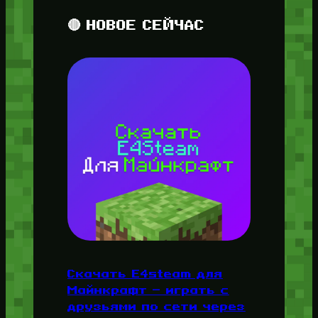
🔴 НОВОЕ СЕЙЧАС
Скачать E4steam для
Майнкрафт — играть с
друзьями по сети через