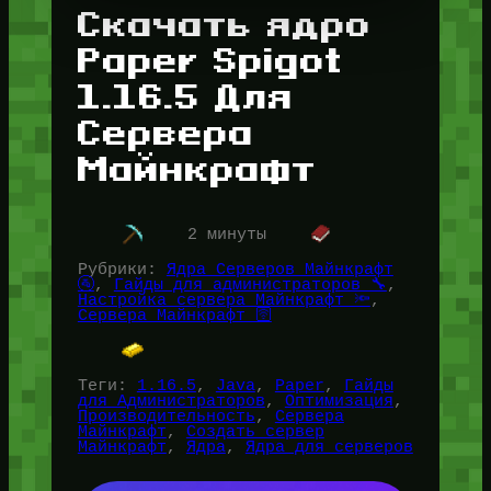
Скачать ядро
Paper Spigot
1.16.5 Для
Сервера
Майнкрафт
2 минуты
Рубрики:
Ядра Серверов Майнкрафт
🚰
, 
Гайды для администраторов 🔧
, 
Настройка сервера Майнкрафт 🔦
, 
Сервера Майнкрафт 🛜
Теги:
1.16.5
, 
Java
, 
Paper
, 
Гайды
для Администраторов
, 
Оптимизация
, 
Производительность
, 
Сервера
Майнкрафт
, 
Создать сервер
Майнкрафт
, 
Ядра
, 
Ядра для серверов