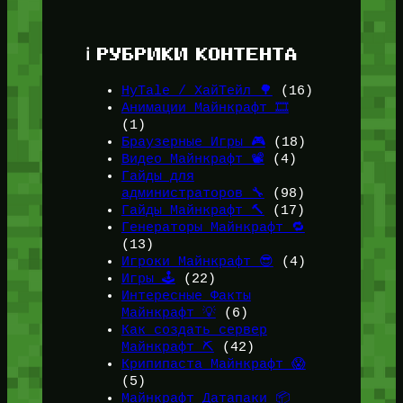
ℹ️ РУБРИКИ КОНТЕНТА
HyTale / ХайТейл 🌳
(16)
Анимации Майнкрафт 🎞️
(1)
Браузерные Игры 🎮
(18)
Видео Майнкрафт 📽️
(4)
Гайды для
администраторов 🔧
(98)
Гайды Майнкрафт 🔨
(17)
Генераторы Майнкрафт 🔁
(13)
Игроки Майнкрафт 😎
(4)
Игры 🕹️
(22)
Интересные Факты
Майнкрафт 💡
(6)
Как создать сервер
Майнкрафт ⛏️
(42)
Крипипаста Майнкрафт 😱
(5)
Майнкрафт Датапаки 📦