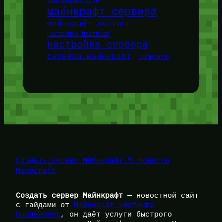
браузерные игры
майнкрафт сервера
майнкрафт хостинг
настройка плагинов
настройка сервера
сервера майнкрафт
скачать
Создать сервер Майнкрафт ⛏️ Новости
Minecraft
Создать сервер Майнкрафт
— новостной сайт
с гайдами от
Майнкрафт хостинга
BungeeHost
, он даёт услуги быстрого