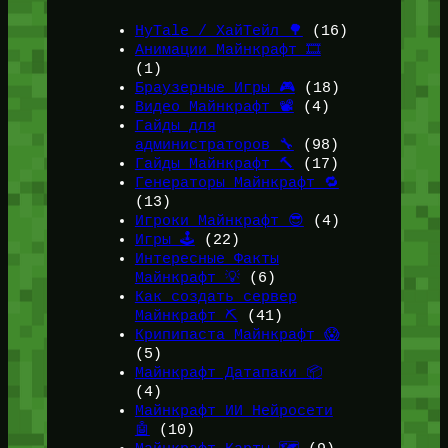
HyTale / ХайТейл 🌳
(16)
Анимации Майнкрафт 🎞️
(1)
Браузерные Игры 🎮
(18)
Видео Майнкрафт 📽️
(4)
Гайды для
администраторов 🔧
(98)
Гайды Майнкрафт 🔨
(17)
Генераторы Майнкрафт 🔁
(13)
Игроки Майнкрафт 😎
(4)
Игры 🕹️
(22)
Интересные Факты
Майнкрафт 💡
(6)
Как создать сервер
Майнкрафт ⛏️
(41)
Крипипаста Майнкрафт 😱
(5)
Майнкрафт Датапаки 📦
(4)
Майнкрафт ИИ Нейросети
🤖
(10)