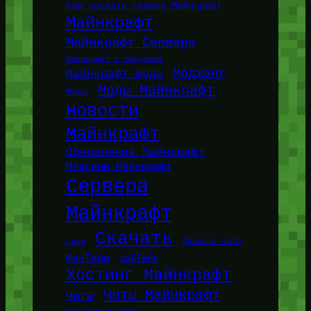
Как создать сервер Майнкрафт
Майнкрафт
Майнкрафт Сервера
Майнкрафт в браузере
Моджанг
Майнкрафт моды
Моды Майнкрафт
Моды
Новости
Майнкрафт
Обновления Майнкрафт
Плагины Майнкрафт
Сервера
Майнкрафт
Скачать
Сиды
Скачать читы
ФанТайм
ХайТейл
Хостинг Майнкрафт
Читы Майнкрафт
Читы