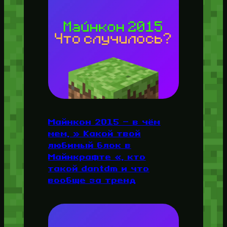
Майнкон 2015 — в чём
мем, » Какой твой
любимый блок в
Майнкрафте «, кто
такой dantdm и что
вообще за тренд