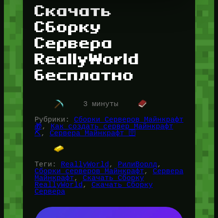
Скачать
Сборку
Сервера
ReallyWorld
бесплатно
3 минуты
Рубрики:
Сборки Серверов Майнкрафт
🎁
, 
Как создать сервер Майнкрафт
⛏️
, 
Сервера Майнкрафт 🛜
Теги:
ReallyWorld
, 
РилиВорлд
, 
Сборки серверов Майнкрафт
, 
Сервера
Майнкрафт
, 
Скачать Сборку
ReallyWorld
, 
Скачать Сборку
Сервера