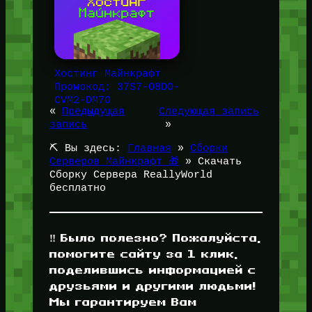
Хостинг Майнкрафт
Промокод: 37S7-O8DO-
CVM2-DM7O
«
Предыдущая
Следующая запись
запись
»
⛏️ Вы здесь:
Главная
»
Сборки
Серверов Майнкрафт 🎁
»
Скачать
Сборку Сервера ReallyWorld
бесплатно
‼️ Было полезно? Пожалуйста,
помогите сайту за 1 клик,
поделившись информацией с
друзьями и другими людьми!
Мы гарантируем Вам