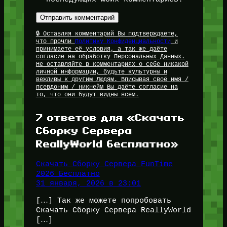
🔒 Оставляя комментарий Вы подтверждаете,
что прочли
Политику Конфиденциальности
и
принимаете её условия, а так же даёте
согласие на обработку Персональных Данных.
Не оставляйте в комментариях о себе никакой
личной информации, будьте культурны и
вежливы к другим Людям. Вписывая своё имя /
псевдоним / никнейм Вы даёте согласие на
то, что они будут видны всем.
7 ответов для «Скачать
Сборку Сервера
ReallyWorld бесплатно»
Скачать Сборку Сервера FunTime
2026 Бесплатно
31 января, 2026 в 23:01
[…] Так же можете попробовать
Скачать Сборку Сервера ReallyWorld
[…]