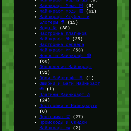
Майнкрафт Карты 🗺️
(9)
Майнкрафт Мемы 🤣
(6)
Майнкрафт Моды 🟩
(61)
Майнкрафт Ютуберы и
Блогеры 🎥
(15)
Моды 💫
(30)
Настройка плагинов
Майнкрафт ⚒️
(35)
Настройка сервера
Майнкрафт 🔦
(53)
Новости Майнкрафт 🔴
(66)
Обновления Майнкрафт
(31)
Обои Майнкрафт 📔
(1)
Ошибки и Баги Майнкрафт
🐞
(1)
Плагины Майнкрафт ♨️
(24)
Постройки в Майнкрафте
(8)
Программы ⌨️
(27)
Промокоды и Скидки
Майнкрафт 🎫
(2)