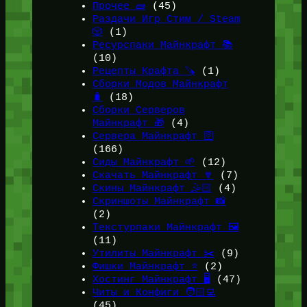
Прочее 🧱
(45)
Раздачи Игр Стим / Steam
🎲
(1)
Ресурспаки Майнкрафт 📚
(10)
Рецепты Крафта 🪚
(1)
Сборки Модов Майнкрафт
🧳
(18)
Сборки Серверов
Майнкрафт 🎁
(4)
Сервера Майнкрафт 🛜
(166)
Сиды Майнкрафт 🌱
(12)
Скачать Майнкрафт 🔽
(7)
Скины Майнкрафт 🤹🏻
(4)
Скриншоты Майнкрафт 📸
(2)
Текстурпаки Майнкрафт 🖼️
(11)
Утилиты Майнкрафт ✂️
(9)
Фишки Майнкрафт ⭐
(2)
Хостинг Майнкрафт 🖥️
(47)
Читы и Конфиги 🧑🏻‍💻
(45)