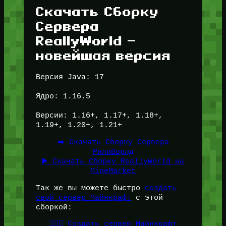
Скачать Сборку
Сервера
ReallyWorld —
новейшая версия
Версия Java: 17
Ядро: 1.16.5
Версии: 1.16+, 1.17+, 1.18+,
1.19+, 1.20+, 1.21+
➡️ Скачать Сборку Сервера
РилиВорлд
▶️ Скачать Сборку ReallyWorld на
MineMarket
Так же вы можете быстро
создать
свой сервер Майнкрафт
с этой
сборкой:
👉🏻🎁 Создать сервер Майнкрафт