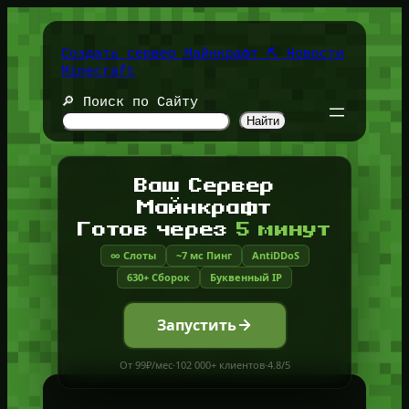
Перейти
к
содержимому
Создать сервер Майнкрафт ⛏️ Новости
Minecraft
🔎 Поиск по Сайту
Найти
Ваш Сервер
Майнкрафт
Готов через
5 минут
∞ Слоты
~7 мс Пинг
AntiDDoS
630+ Сборок
Буквенный IP
Запустить
От 99₽/мес
·
102 000+ клиентов
·
4.8/5