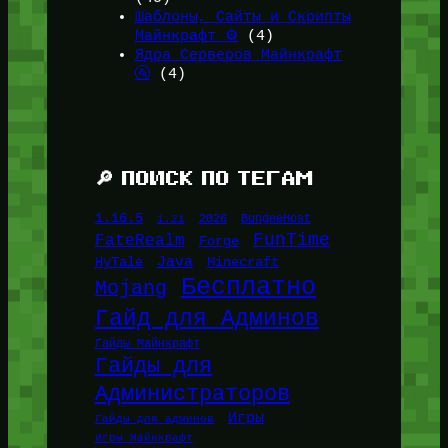
Шаблоны, Сайты и Скрипты
Майнкрафт ⚙️
(4)
Ядра Серверов Майнкрафт
🚰
(4)
🔎 ПОИСК ПО ТЕГАМ
1.16.5
1.21
2026
BungeeHost
FunTime
FateRealm
Forge
Java
HyTale
Minecraft
Бесплатно
Mojang
Гайд для Админов
Гайды Майнкрафт
Гайды для
Администраторов
Игры
Гайды для админов
Игры Майнкрафт