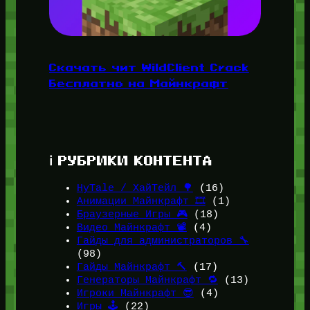
Скачать чит WildClient Crack
Бесплатно на Майнкрафт
ℹ️ РУБРИКИ КОНТЕНТА
HyTale / ХайТейл 🌳
(16)
Анимации Майнкрафт 🎞️
(1)
Браузерные Игры 🎮
(18)
Видео Майнкрафт 📽️
(4)
Гайды для администраторов 🔧
(98)
Гайды Майнкрафт 🔨
(17)
Генераторы Майнкрафт 🔁
(13)
Игроки Майнкрафт 😎
(4)
Игры 🕹️
(22)