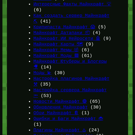
Интересные Факты Майнкрафт 💡
(6)
Как создать сервер Майнкрафт
⛏️
(41)
Крипипаста Майнкрафт 😱
(5)
Майнкрафт Датапаки 📦
(4)
Майнкрафт ИИ Нейросети 🤖
(9)
Майнкрафт Карты 🗺️
(9)
Майнкрафт Мемы 🤣
(6)
Майнкрафт Моды 🟩
(61)
Майнкрафт Ютуберы и Блогеры
🎥
(14)
Моды 💫
(30)
Настройка плагинов Майнкрафт
⚒️
(35)
Настройка сервера Майнкрафт
🔦
(53)
Новости Майнкрафт 🔴
(65)
Обновления Майнкрафт
(30)
Обои Майнкрафт 📔
(1)
Ошибки и Баги Майнкрафт 🐞
(1)
Плагины Майнкрафт ♨️
(24)