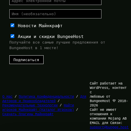
Новости Майнкрафт
Акции и скидки BungeeHost
Получайте все самые лучшие предложения от
BungeeHost в 1 месте!
Сайт работает на
WordPress, контент
с
О Нас
/
Политика Конфиденциальности
/
Для
любовью от
Авторов и Правообладателей
/
BungeeHost 💜 2018-
Рекомендательные Технологии
/
Найти
2026
игроков Майнкрафт (Каталог Игроков)
/
Сайт не имеет
Скачать Плагины Майнкрафт
отношения к
компании Mojang AB
EMAIL для Связи:
support@bungee.host