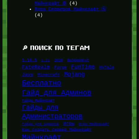
Майнкрафт ⚙️
(4)
Ядра Серверов Майнкрафт 🚰
(4)
🔎 ПОИСК ПО ТЕГАМ
1.16.5
1.21
2026
BungeeHost
FunTime
FateRealm
HyTale
Forge
Mojang
Java
Minecraft
Бесплатно
Гайд для Админов
Гайды Майнкрафт
Гайды для
Администраторов
Игры
Гайды для админов
Игры Майнкрафт
Как создать сервер Майнкрафт
Майнкрафт