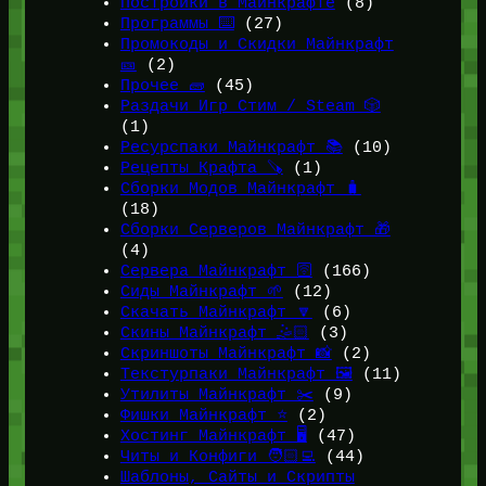
Постройки в Майнкрафте
(8)
Программы ⌨️
(27)
Промокоды и Скидки Майнкрафт
🎫
(2)
Прочее 🧱
(45)
Раздачи Игр Стим / Steam 🎲
(1)
Ресурспаки Майнкрафт 📚
(10)
Рецепты Крафта 🪚
(1)
Сборки Модов Майнкрафт 🧳
(18)
Сборки Серверов Майнкрафт 🎁
(4)
Сервера Майнкрафт 🛜
(166)
Сиды Майнкрафт 🌱
(12)
Скачать Майнкрафт 🔽
(6)
Скины Майнкрафт 🤹🏻
(3)
Скриншоты Майнкрафт 📸
(2)
Текстурпаки Майнкрафт 🖼️
(11)
Утилиты Майнкрафт ✂️
(9)
Фишки Майнкрафт ⭐
(2)
Хостинг Майнкрафт 🖥️
(47)
Читы и Конфиги 🧑🏻‍💻
(44)
Шаблоны, Сайты и Скрипты