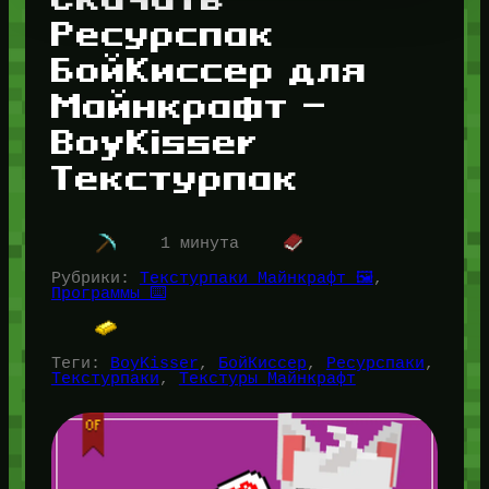
Ресурспак
БойКиссер для
Майнкрафт —
BoyKisser
Текстурпак
1 минута
Рубрики:
Текстурпаки Майнкрафт 🖼️
, 
Программы ⌨️
Теги:
BoyKisser
, 
БойКиссер
, 
Ресурспаки
, 
Текстурпаки
, 
Текстуры Майнкрафт