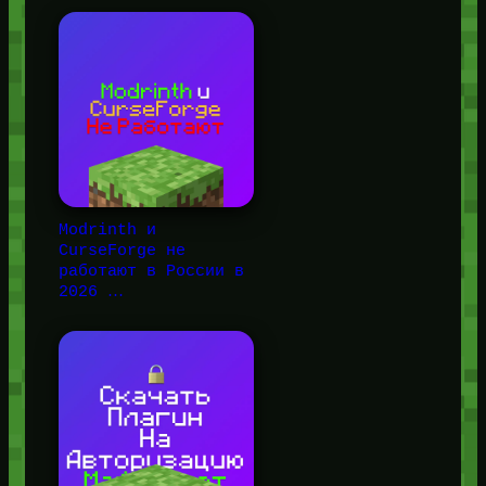
Modrinth и
CurseForge не
работают в России в
2026 …