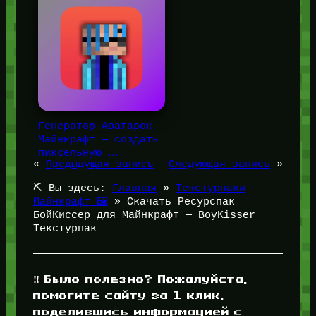
Генератор Аватарок
Майнкрафт — создать
пиксельную …
«
Предыдущая запись
Следующая запись
»
⛏️ Вы здесь:
Главная
»
Текстурпаки
Майнкрафт 🖼️
»
Скачать Ресурспак
БойКиссер для Майнкрафт — BoyKisser
Текстурпак
‼️ Было полезно? Пожалуйста,
помогите сайту за 1 клик,
поделившись информацией с