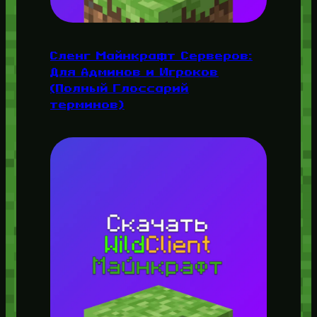
Сленг Майнкрафт Серверов:
Для Админов и Игроков
(Полный Глоссарий
терминов)