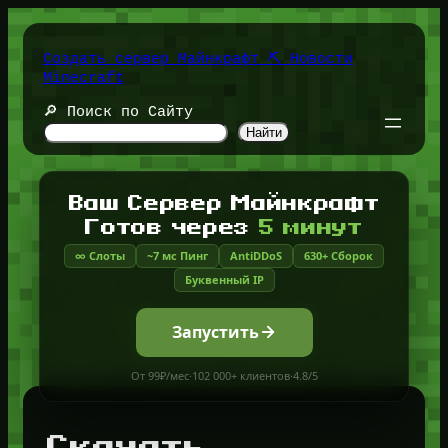
Перейти
к
содержимому
Создать сервер Майнкрафт ⛏️ Новости
Minecraft
🔎 Поиск по Сайту
Найти
Ваш Сервер Майнкрафт
Готов через
5 минут
∞ Слоты
~7 мс Пинг
AntiDDoS
630+ Сборок
Буквенный IP
Запустить
От 99₽/мес
·
102 000+ клиентов
·
4.8/5
Скачать