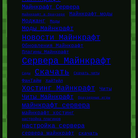
Майнкрафт Сервера
Майнкрафт моды
Майнкрафт в браузере
Моджанг
Моды
Моды Майнкрафт
Новости Майнкрафт
Обновления Майнкрафт
Плагины Майнкрафт
Сервера Майнкрафт
Скачать
Сиды
Скачать читы
ФанТайм
ХайТейл
Хостинг Майнкрафт
Читы
Читы Майнкрафт
браузерные игры
майнкрафт сервера
майнкрафт хостинг
настройка плагинов
настройка сервера
сервера майнкрафт
скачать