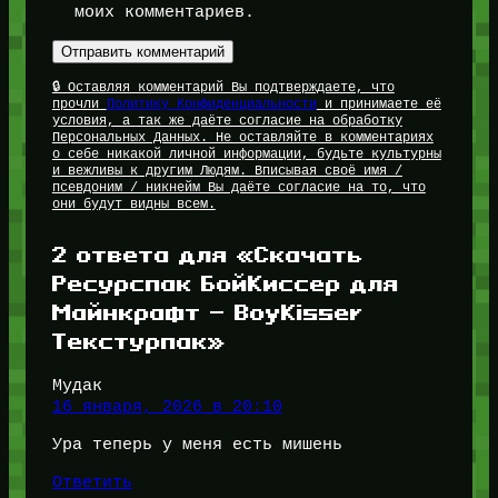
моих комментариев.
🔒 Оставляя комментарий Вы подтверждаете, что
прочли
Политику Конфиденциальности
и принимаете её
условия, а так же даёте согласие на обработку
Персональных Данных. Не оставляйте в комментариях
о себе никакой личной информации, будьте культурны
и вежливы к другим Людям. Вписывая своё имя /
псевдоним / никнейм Вы даёте согласие на то, что
они будут видны всем.
2 ответа для «Скачать
Ресурспак БойКиссер для
Майнкрафт — BoyKisser
Текстурпак»
Мудак
16 января, 2026 в 20:10
Ура теперь у меня есть мишень
Ответить