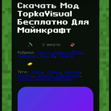
Скачать Мод
TopkaVisual
Бесплатно Для
Майнкрафт
2 минуты
Рубрики:
Читы и Конфиги 🧑🏻‍💻
, 
Майнкрафт Моды 🟩
, 
Моды 💫
Теги:
Topka
, 
Visual
, 
Визуалы
, 
Скачать
, 
Скачать TopkaVisual
, 
Скачать Визуалы Майнкрафт