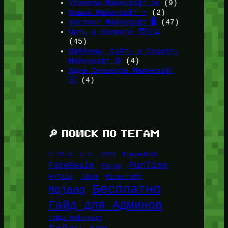
Утилиты Майнкрафт ✂️
(9)
Фишки Майнкрафт ⭐
(2)
Хостинг Майнкрафт 🖥️
(47)
Читы и Конфиги 🧑🏻‍💻
(45)
Шаблоны, Сайты и Скрипты
Майнкрафт ⚙️
(4)
Ядра Серверов Майнкрафт
🚰
(4)
🔎 ПОИСК ПО ТЕГАМ
1.16.5
1.21
2026
BungeeHost
FunTime
FateRealm
Forge
Java
HyTale
Minecraft
Бесплатно
Mojang
Гайд для Админов
Гайды Майнкрафт