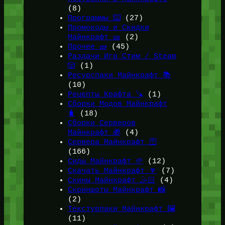
(8)
Программы ⌨️
(27)
Промокоды и Скидки
Майнкрафт 🎫
(2)
Прочее 🧱
(45)
Раздачи Игр Стим / Steam
🎲
(1)
Ресурспаки Майнкрафт 📚
(10)
Рецепты Крафта 🪚
(1)
Сборки Модов Майнкрафт
🧳
(18)
Сборки Серверов
Майнкрафт 🎁
(4)
Сервера Майнкрафт 🛜
(166)
Сиды Майнкрафт 🌱
(12)
Скачать Майнкрафт 🔽
(7)
Скины Майнкрафт 🤹🏻
(4)
Скриншоты Майнкрафт 📸
(2)
Текстурпаки Майнкрафт 🖼️
(11)