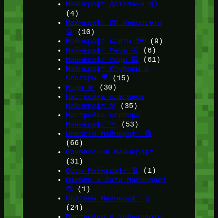
Майнкрафт Датапаки 📦
(4)
Майнкрафт ИИ Нейросети
🤖
(10)
Майнкрафт Карты 🗺️
(9)
Майнкрафт Мемы 🤣
(6)
Майнкрафт Моды 🟩
(61)
Майнкрафт Ютуберы и
Блогеры 🎥
(15)
Моды 💫
(30)
Настройка плагинов
Майнкрафт ⚒️
(35)
Настройка сервера
Майнкрафт 🔦
(53)
Новости Майнкрафт 🔴
(66)
Обновления Майнкрафт
(31)
Обои Майнкрафт 📔
(1)
Ошибки и Баги Майнкрафт
🐞
(1)
Плагины Майнкрафт ♨️
(24)
Постройки в Майнкрафте