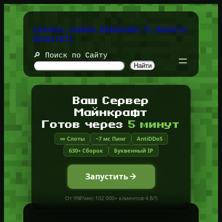
Перейти
к
содержимому
Создать сервер Майнкрафт ⛏️ Новости
Minecraft
🔎 Поиск по Сайту
Найти
Ваш Сервер
Майнкрафт
Готов через
5 минут
∞ Слоты
~7 мс Пинг
AntiDDoS
630+ Сборок
Буквенный IP
Запустить
От 99₽/мес
·
102 000+ клиентов
·
4.8/5