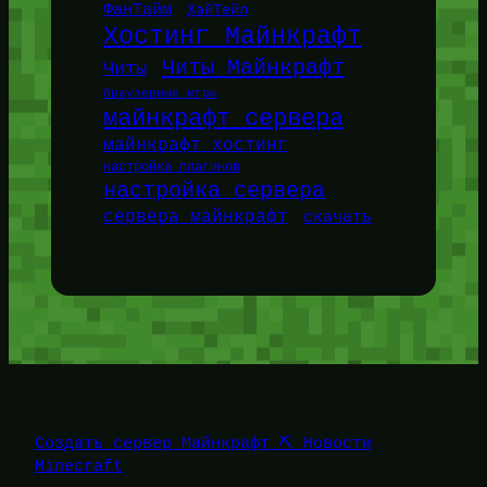
ФанТайм
ХайТейл
Хостинг Майнкрафт
Читы Майнкрафт
Читы
браузерные игры
майнкрафт сервера
майнкрафт хостинг
настройка плагинов
настройка сервера
сервера майнкрафт
скачать
Создать сервер Майнкрафт ⛏️ Новости
Minecraft