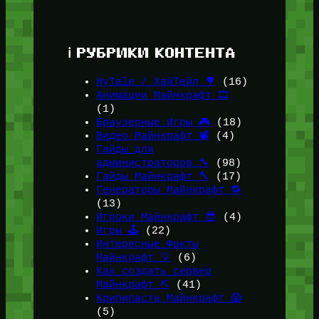
ℹ️ РУБРИКИ КОНТЕНТА
HyTale / ХайТейл 🌳
(16)
Анимации Майнкрафт 🎞️
(1)
Браузерные Игры 🎮
(18)
Видео Майнкрафт 📽️
(4)
Гайды для
администраторов 🔧
(98)
Гайды Майнкрафт 🔨
(17)
Генераторы Майнкрафт 🔁
(13)
Игроки Майнкрафт 😎
(4)
Игры 🕹️
(22)
Интересные Факты
Майнкрафт 💡
(6)
Как создать сервер
Майнкрафт ⛏️
(41)
Крипипаста Майнкрафт 😱
(5)