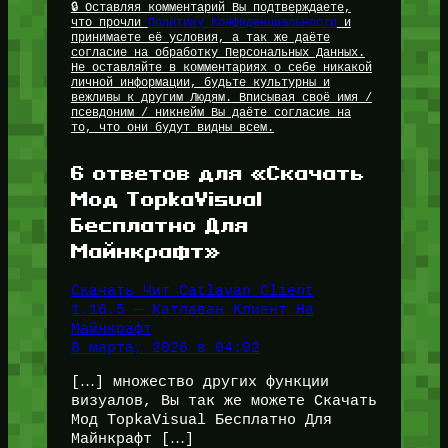
🔒 Оставляя комментарий Вы подтверждаете,
что прочли
Политику Конфиденциальности
и
принимаете её условия, а так же даёте
согласие на обработку Персональных Данных.
Не оставляйте в комментариях о себе никакой
личной информации, будьте культурны и
вежливы к другим Людям. Вписывая своё имя /
псевдоним / никнейм Вы даёте согласие на
то, что они будут видны всем.
6 ответов для «Скачать
Мод TopkaVisual
Бесплатно Для
Майнкрафт»
Скачать Чит Catlavan Client
1.16.5 — Катлаван Клиент На
Майнкрафт
8 марта, 2026 в 04:02
[…] множество других функции
визуалов, Вы так же можете Скачать
Мод TopkaVisual Бесплатно Для
Майнкрафт […]