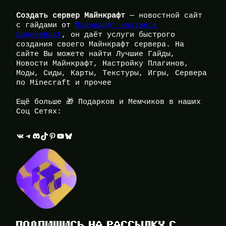
Создать сервер Майнкрафт
— новостной сайт
с гайдами от
Майнкрафт хостинга
BungeeHost
, он даёт услуги быстрого
создания своего Майнкрафт сервера. На
сайте Вы можете найти Лучшие Гайды,
Новости Майнкрафт, Настройку Плагинов,
Моды, Сиды, Карты, Текстуры, Игры, Сервера
по Minecraft и прочее
Ещё больше 🎁 Подарков и Мемчиков в наших
Соц Сетях:
ВКонтакте
Telegram
Discord
TikTok
Pinterest
YouTube
Bluesky
ПОДПИШИСЬ НА РАССЫЛКУ С