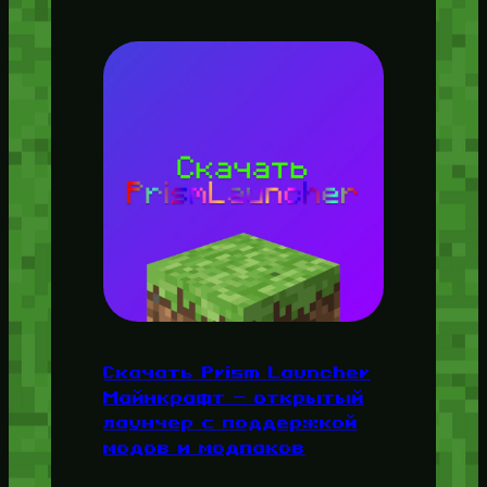
Скачать Prism Launcher
Майнкрафт — открытый
лаунчер с поддержкой
модов и модпаков