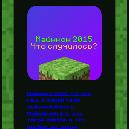
Майнкон 2015 — в чём
мем, » Какой твой
любимый блок в
Майнкрафте «, кто
такой dantdm и что
вообще за тренд