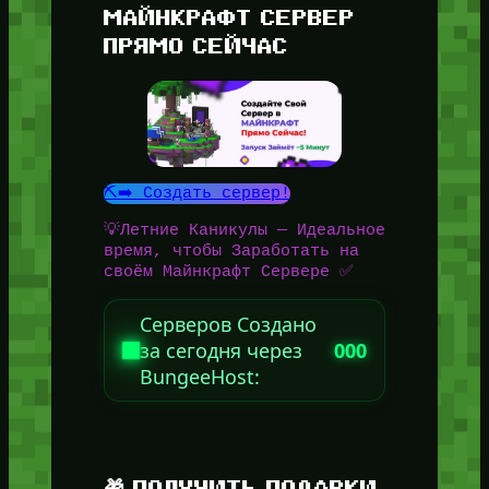
МАЙНКРАФТ СЕРВЕР
ПРЯМО СЕЙЧАС
⛏️➡️ Создать сервер!
💡Летние Каникулы — Идеальное
время, чтобы Заработать на
своём Майнкрафт Сервере ✅
Серверов Создано
за сегодня через
000
BungeeHost:
🎁 ПОЛУЧИТЬ ПОДАРКИ