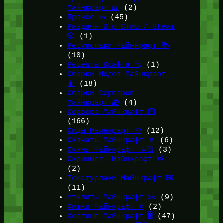
Майнкрафт 🎫
(2)
Прочее 🧱
(45)
Раздачи Игр Стим / Steam
🎲
(1)
Ресурспаки Майнкрафт 📚
(10)
Рецепты Крафта 🪚
(1)
Сборки Модов Майнкрафт
🧳
(18)
Сборки Серверов
Майнкрафт 🎁
(4)
Сервера Майнкрафт 🛜
(166)
Сиды Майнкрафт 🌱
(12)
Скачать Майнкрафт 🔽
(6)
Скины Майнкрафт 🤹🏻
(3)
Скриншоты Майнкрафт 📸
(2)
Текстурпаки Майнкрафт 🖼️
(11)
Утилиты Майнкрафт ✂️
(9)
Фишки Майнкрафт ⭐
(2)
Хостинг Майнкрафт 🖥️
(47)