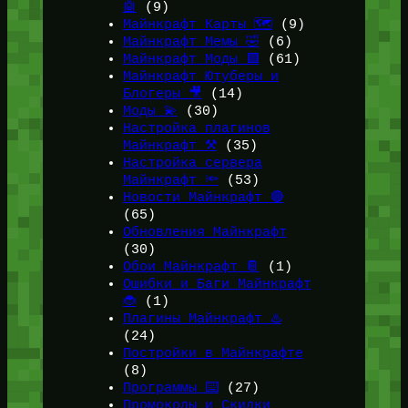
🤖
(9)
Майнкрафт Карты 🗺️
(9)
Майнкрафт Мемы 🤣
(6)
Майнкрафт Моды 🟩
(61)
Майнкрафт Ютуберы и
Блогеры 🎥
(14)
Моды 💫
(30)
Настройка плагинов
Майнкрафт ⚒️
(35)
Настройка сервера
Майнкрафт 🔦
(53)
Новости Майнкрафт 🔴
(65)
Обновления Майнкрафт
(30)
Обои Майнкрафт 📔
(1)
Ошибки и Баги Майнкрафт
🐞
(1)
Плагины Майнкрафт ♨️
(24)
Постройки в Майнкрафте
(8)
Программы ⌨️
(27)
Промокоды и Скидки