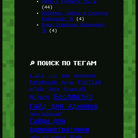
Читы и Конфиги 🧑🏻‍💻
(44)
Шаблоны, Сайты и Скрипты
Майнкрафт ⚙️
(4)
Ядра Серверов Майнкрафт
🚰
(4)
🔎 ПОИСК ПО ТЕГАМ
1.16.5
1.21
2026
BungeeHost
FunTime
FateRealm
Forge
Java
HyTale
Minecraft
Бесплатно
Mojang
Гайд для Админов
Гайды Майнкрафт
Гайды для
Администраторов
Игры
Гайды для админов