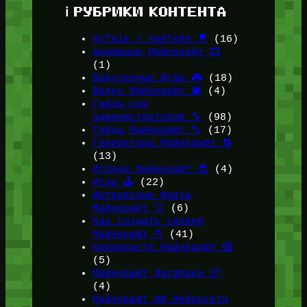
ℹ️ РУБРИКИ КОНТЕНТА
HyTale / ХайТейл 🌳
(16)
Анимации Майнкрафт 🎞️
(1)
Браузерные Игры 🎮
(18)
Видео Майнкрафт 📽️
(4)
Гайды для
администраторов 🔧
(98)
Гайды Майнкрафт 🔨
(17)
Генераторы Майнкрафт 🔁
(13)
Игроки Майнкрафт 😎
(4)
Игры 🕹️
(22)
Интересные Факты
Майнкрафт 💡
(6)
Как создать сервер
Майнкрафт ⛏️
(41)
Крипипаста Майнкрафт 😱
(5)
Майнкрафт Датапаки 📦
(4)
Майнкрафт ИИ Нейросети