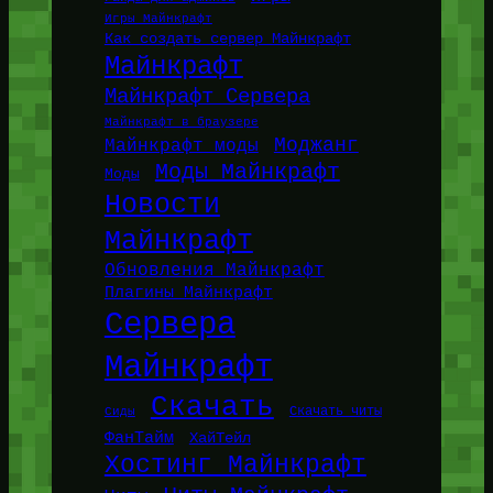
Игры Майнкрафт
Как создать сервер Майнкрафт
Майнкрафт
Майнкрафт Сервера
Майнкрафт в браузере
Моджанг
Майнкрафт моды
Моды Майнкрафт
Моды
Новости
Майнкрафт
Обновления Майнкрафт
Плагины Майнкрафт
Сервера
Майнкрафт
Скачать
Сиды
Скачать читы
ФанТайм
ХайТейл
Хостинг Майнкрафт