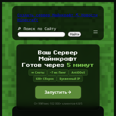
Перейти
к
содержимому
Создать сервер Майнкрафт ⛏️ Новости
Minecraft
🔎 Поиск по Сайту
Найти
Ваш Сервер
Майнкрафт
Готов через
5 минут
∞ Слоты
~7 мс Пинг
AntiDDoS
630+ Сборок
Буквенный IP
Запустить
От 99₽/мес
·
102 000+ клиентов
·
4.8/5