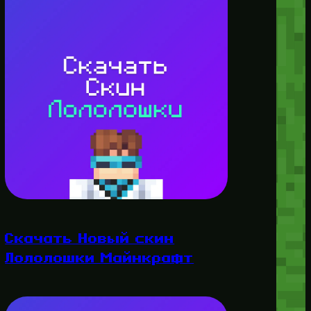
Скачать Новый скин
Лололошки Майнкрафт