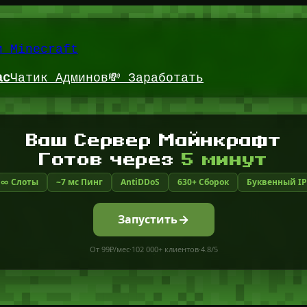
и Minecraft
ас
Чатик Админов
💸 Заработать
Ваш Сервер Майнкрафт
Готов через
5 минут
∞ Слоты
~7 мс Пинг
AntiDDoS
630+ Сборок
Буквенный IP
Запустить
От 99₽/мес
·
102 000+ клиентов
·
4.8/5