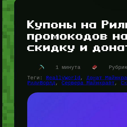
Купоны на Рил
промокодов на
скидку и дона
1 минута
Рубри
Теги:
ReallyWorld
, 
Донат Майнкр
РилиВорлд
, 
Сервера Майнкрафт
, 
С