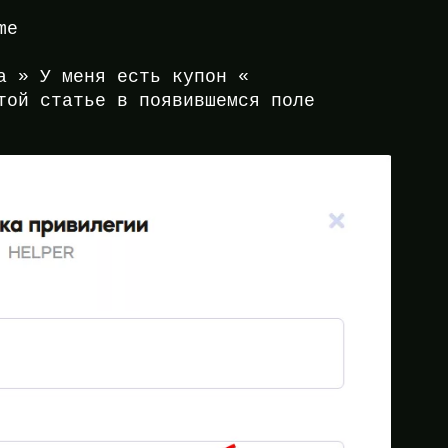
me
а » У меня есть купон «
той статье в появившемся поле