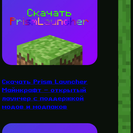
Скачать Prism Launcher
Майнкрафт — открытый
лаунчер с поддержкой
модов и модпаков