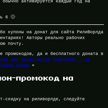
 обычно активируется каждый год на
ь 6 🙂
ибо купоны на донат для сайта РилиВорлда
ментариях! Авторы реально рабочих
вою почту.
ше промокодов, да и бесплатного доната в
вера как ReallyWorld Майнкрафт — 12
лучшие копии
«
пон-промокод на
ат-скидку на риливорлде, следуйте