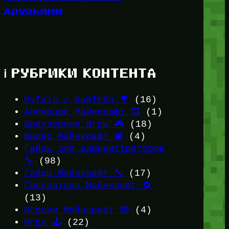
друзьями
ℹ️ РУБРИКИ КОНТЕНТА
HyTale / ХайТейл 🌳
(16)
Анимации Майнкрафт 🎞️
(1)
Браузерные Игры 🎮
(18)
Видео Майнкрафт 📽️
(4)
Гайды для администраторов
🔧
(98)
Гайды Майнкрафт 🔨
(17)
Генераторы Майнкрафт 🔁
(13)
Игроки Майнкрафт 😎
(4)
Игры 🕹️
(22)