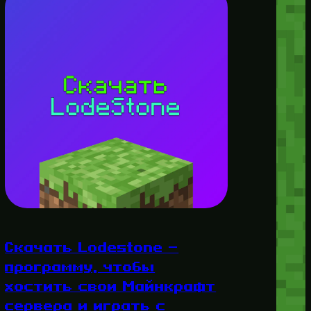
Скачать Lodestone —
программу, чтобы
хостить свои Майнкрафт
сервера и играть с