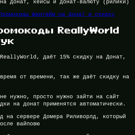
 на донат, кейсы и донат-валюту (рилики)
Промокоды фантайм на Донат и скидку
ромокоды ReallyWorld
тук
ReallyWorld, даёт 15% скидку на Донат,
время от времени, так же даёт скидку на
не нужно, просто нужно зайти на сайт
идки на донат применятся автоматически.
д на сервере Домера Риливорлд, который
после вайповю