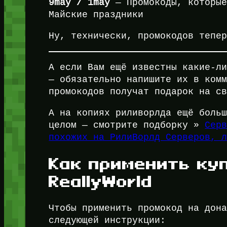
9may / 1may
— Промокоды, которые
Майские праздники
Ну, технически, промокодов тепер
А если Вам ещё известны какие-л
— обязательно напишите их в ком
промокодов получат подарок на с
А на копиях риливорлда ещё боль
целом — смотрите подборку »
Сер
похожих на РилиВорлд Серверов, 
Как применить ку
ReallyWorld
Чтобы применить промокод на дон
следующей инструкции: