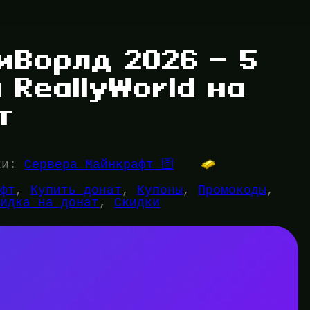
иВорлд 2026 — 5
 ReallyWorld на
т
ки:
Сервера Майнкрафт 🛜
афт
, 
Купить донат
, 
Купоны
, 
Промокоды
, 
кидка на донат
, 
Скидки