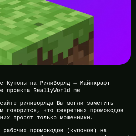
се Купоны на РилиВорлд — Майнкрафт
те проекта ReallyWorld me
 сайте риливорлда Вы могли заметить
ам говорится, что секретных промокодов
 них просят только мошенники.
8 рабочих промокодов (купонов) на