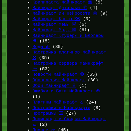
Крипипаста Майнкрафт 😱
(5)
Майнкрафт Датапаки 📦
(4)
Майнкрафт ИИ Нейросети 🤖
(9)
Майнкрафт Карты 🗺️
(9)
Майнкрафт Мемы 🤣
(6)
Майнкрафт Моды 🟩
(61)
Майнкрафт Ютуберы и Блогеры
🎥
(15)
Моды 💫
(30)
Настройка плагинов Майнкрафт
⚒️
(35)
Настройка сервера Майнкрафт
🔦
(53)
Новости Майнкрафт 🔴
(65)
Обновления Майнкрафт
(30)
Обои Майнкрафт 📔
(1)
Ошибки и Баги Майнкрафт 🐞
(1)
Плагины Майнкрафт ♨️
(24)
Постройки в Майнкрафте
(8)
Программы ⌨️
(27)
Промокоды и Скидки Майнкрафт
🎫
(2)
Прочее 🧱
(45)