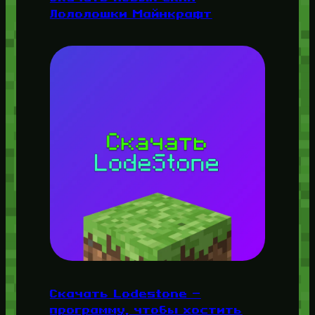
Лололошки Майнкрафт
Скачать Lodestone —
программу, чтобы хостить