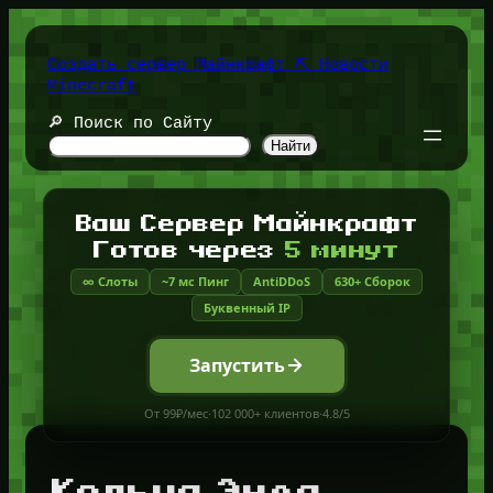
Перейти
к
содержимому
Создать сервер Майнкрафт ⛏️ Новости
Minecraft
🔎 Поиск по Сайту
Найти
Ваш Сервер Майнкрафт
Готов через
5 минут
∞ Слоты
~7 мс Пинг
AntiDDoS
630+ Сборок
Буквенный IP
Запустить
От 99₽/мес
·
102 000+ клиентов
·
4.8/5
Кольца Энда