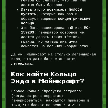
генератор считает, что там «не
должно быть блоков».
Из-за этого возникают
полосы
пустоты
, которые как раз и
образуют видимые
концентрические
кольца
.
Это баг, зафиксированный как
MC-
159283
: генератор островов не
должен давать таких жёстких
границ, но математика шума
ломается на больших координатах.
Да уж, Майнкрафт на столько легендарная
игра, что даже баги становятся
легендами…
Как найти Кольца
Энда в Майнкрафт?
Первое кольцо “пропуска островов”
(когда острова перестают
генерироваться) находится примерно в
±370,719 блоках по осям X и Z от