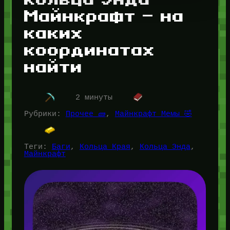
Майнкрафт — на
каких
координатах
найти
2 минуты
Рубрики:
Прочее 🧱
, 
Майнкрафт Мемы 🤣
Теги:
Баги
, 
Кольца Края
, 
Кольца Энда
, 
Майнкрафт