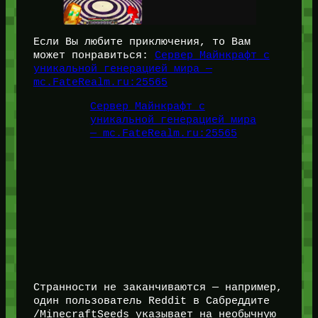
Если Вы любите приключения, то Вам
может понравиться:
Сервер Майнкрафт с
уникальной генерацией мира —
mc.FateRealm.ru:25565
Сервер Майнкрафт с
уникальной генерацией мира
— mc.FateRealm.ru:25565
Странности не заканчиваются — например,
один пользователь Reddit в Сабреддите
/MinecraftSeeds указывает на необычную