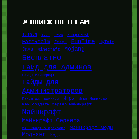
🔎 ПОИСК ПО ТЕГАМ
1.16.5
1.21
2026
BungeeHost
FunTime
FateRealm
HyTale
Forge
Mojang
Java
Minecraft
Бесплатно
Гайд для Админов
Гайды Майнкрафт
Гайды для
Администраторов
Игры
Гайды для админов
Игры Майнкрафт
Как создать сервер Майнкрафт
Майнкрафт
Майнкрафт Сервера
Майнкрафт моды
Майнкрафт в браузере
Моджанг
Моды