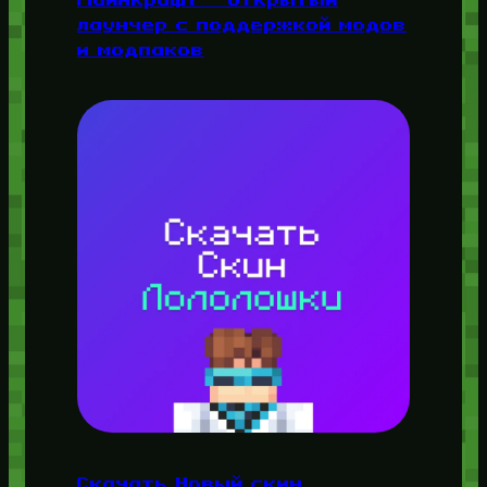
лаунчер с поддержкой модов
и модпаков
Скачать Новый скин