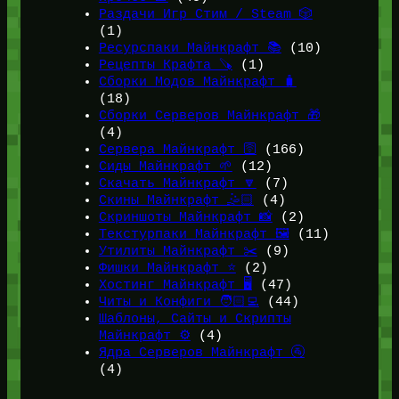
Раздачи Игр Стим / Steam 🎲
(1)
Ресурспаки Майнкрафт 📚
(10)
Рецепты Крафта 🪚
(1)
Сборки Модов Майнкрафт 🧳
(18)
Сборки Серверов Майнкрафт 🎁
(4)
Сервера Майнкрафт 🛜
(166)
Сиды Майнкрафт 🌱
(12)
Скачать Майнкрафт 🔽
(7)
Скины Майнкрафт 🤹🏻
(4)
Скриншоты Майнкрафт 📸
(2)
Текстурпаки Майнкрафт 🖼️
(11)
Утилиты Майнкрафт ✂️
(9)
Фишки Майнкрафт ⭐
(2)
Хостинг Майнкрафт 🖥️
(47)
Читы и Конфиги 🧑🏻‍💻
(44)
Шаблоны, Сайты и Скрипты
Майнкрафт ⚙️
(4)
Ядра Серверов Майнкрафт 🚰
(4)