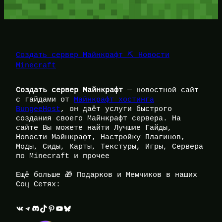
Создать сервер Майнкрафт ⛏️ Новости
Minecraft
Создать сервер Майнкрафт
— новостной сайт
с гайдами от
Майнкрафт хостинга
BungeeHost
, он даёт услуги быстрого
создания своего Майнкрафт сервера. На
сайте Вы можете найти Лучшие Гайды,
Новости Майнкрафт, Настройку Плагинов,
Моды, Сиды, Карты, Текстуры, Игры, Сервера
по Minecraft и прочее
Ещё больше 🎁 Подарков и Мемчиков в наших
Соц Сетях:
ВКонтакте
Telegram
Discord
TikTok
Pinterest
YouTube
Bluesky