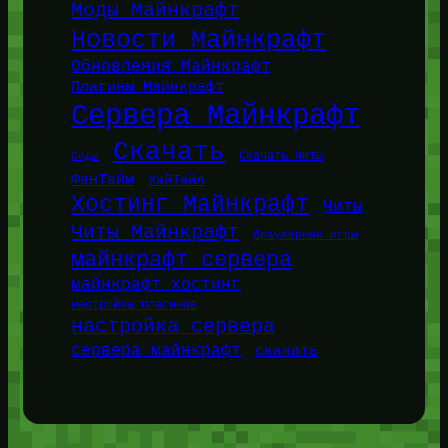
Моды Майнкрафт
Новости Майнкрафт
Обновления Майнкрафт
Плагины Майнкрафт
Сервера Майнкрафт
Скачать
Сиды
Скачать читы
ФанТайм
ХайТейл
Хостинг Майнкрафт
Читы
Читы Майнкрафт
браузерные игры
майнкрафт сервера
майнкрафт хостинг
настройка плагинов
настройка сервера
сервера майнкрафт
скачать