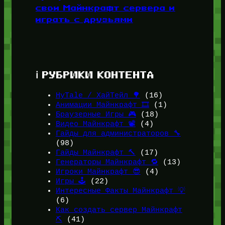
свои Майнкрафт сервера и
играть с друзьями
ℹ️ РУБРИКИ КОНТЕНТА
HyTale / ХайТейл 🌳
(16)
Анимации Майнкрафт 🎞️
(1)
Браузерные Игры 🎮
(18)
Видео Майнкрафт 📽️
(4)
Гайды для администраторов 🔧
(98)
Гайды Майнкрафт 🔨
(17)
Генераторы Майнкрафт 🔁
(13)
Игроки Майнкрафт 😎
(4)
Игры 🕹️
(22)
Интересные Факты Майнкрафт 💡
(6)
Как создать сервер Майнкрафт
⛏️
(41)