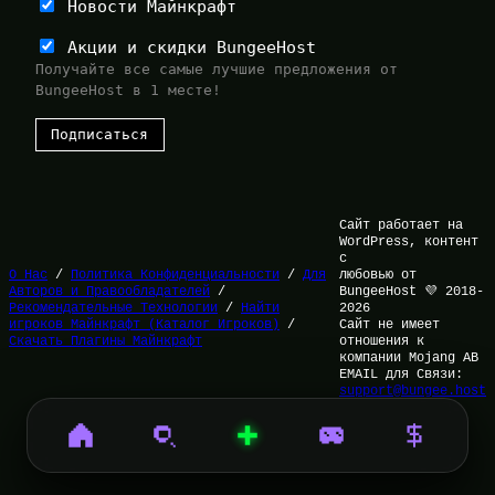
Новости Майнкрафт
Акции и скидки BungeeHost
Получайте все самые лучшие предложения от
BungeeHost в 1 месте!
Сайт работает на
WordPress, контент
с
О Нас
/
Политика Конфиденциальности
/
Для
любовью от
Авторов и Правообладателей
/
BungeeHost 💜 2018-
Рекомендательные Технологии
/
Найти
2026
игроков Майнкрафт (Каталог Игроков)
/
Сайт не имеет
Скачать Плагины Майнкрафт
отношения к
компании Mojang AB
EMAIL для Связи:
support@bungee.host